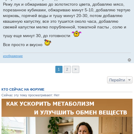
Режу лук и обжариваю до золотистого цвета, добавляю мясо,
порезанное кубиками, обжариваю минут 5-10, добавляю тертую
морковь, горячей воды и тушу минут 20-30, потом добавляю
квашеную капустку, все это тушится около часа, добавляю
свежей капустки мелко порубленной, томатной пасты , солю и
тушу еще минут 30, до готовности
Все просто и вкусно
изображение
1
2
>
Перейти
КТО СЕЙЧАС НА ФОРУМЕ
Сейчас эту тему просматривают: Нет