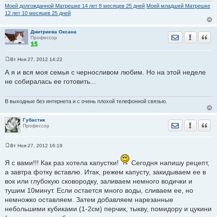
Моей долгожданной Матрешке 14 лет 8 месяцев 25 дней
Моей младшей Матрешке
12 лет 10 месяцев 25 дней
Дмитриева Оксана
Отправить лич
Уведомить
Цита
Профессор
Вт Ноя 27, 2012 14:22
С
о
А я и вся моя семья с черносливом любим. Но на этой неделе
о
не собиралась ее готовить...
б
щ
е
н
В выходные без интернета и с очень плохой телефонной связью.
и
е
Губастик
Отправить лич
Уведомить
Цита
Профессор
Вт Ноя 27, 2012 16:19
С
о
Я с вами!!! Как раз хотела капустки!
о
Сегодня напишу рецепт,
б
а завтра фотку вставлю. Итак, режем капусту, закидываем ее в
щ
е
вок или глубокую сковородку, заливаем немного водички и
н
тушим 10минут. Если остается много воды, сливаем ее, но
и
е
немножко оставляем. Затем добавляем нарезанные
небольшими кубиками (1-2см) перчик, тыкву, помидору и цукини