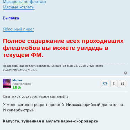
Макароны по-флотски
Мясные котлеты
Выпечка
Яблочный пирог
Полное содержание всех проходивших
флешмобов вы можете увидедь в
текущем ФМ.
Последний раз редактировалось: Мираж (Вт Мар 24, 2015 7:52), всего
редактировалось 4 раза
Мираж
Отправить лич
Уведомить
Цита
Наш человек
Пн Ноя 26, 2012 13:21
» Благодарностей:
1
С
о
У меня сегодня рецепт простой. Низкокалорийный достаточно.
о
И супербыстрый.
б
щ
е
Капуста, тушенная в мультиварке-скороварке
н
и
е