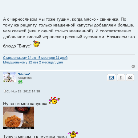
А с черносливом мы тоже тушим, когда мяско - свининка. По
тому же рецепту, только квашенной капусты добавляем больше,
чем свежей (или с одной только квашенной). И соответственно
добавляем кислый чернослив резаный кусочками. Называем это
блюдо "Бигус"
Старшенькому 14 лет 5 месяцев 11 дней
Младшенькому 12 лет 2 месяца 3 дня
*Милая*
Отправить лич
Уведомить
Цита
Академик
Ср Ноя 28, 2012 14:38
С
о
о
Ну вот и моя капустка
б
щ
е
н
и
е
Тушу с мясом, т.к. мужики дома