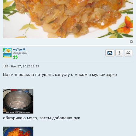
яг@дк@
Отправить лич
Уведомить
Цита
Академик
Вт Ноя 27, 2012 13:33
С
о
Вот и я решила потушить капусту с мясом в мультиварке
о
б
щ
е
н
и
е
обжариваю мясо, затем добавляю лук