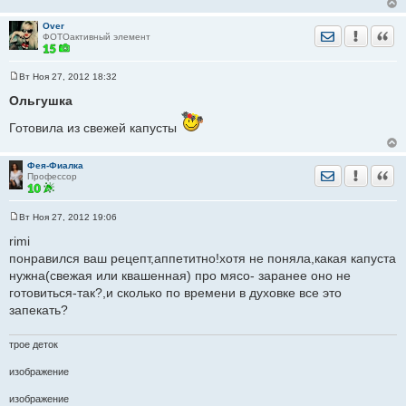
Over
Отправить лич
Уведомить
Цита
ФОТОактивный элемент
Вт Ноя 27, 2012 18:32
С
о
Ольгушка
о
б
Готовила из свежей капусты
щ
е
н
и
Фея-Фиалка
Отправить лич
Уведомить
Цита
е
Профессор
Вт Ноя 27, 2012 19:06
С
о
rimi
о
понравился ваш рецепт,аппетитно!хотя не поняла,какая капуста
б
щ
нужна(свежая или квашенная) про мясо- заранее оно не
е
готовиться-так?,и сколько по времени в духовке все это
н
и
запекать?
е
трое деток
изображение
изображение