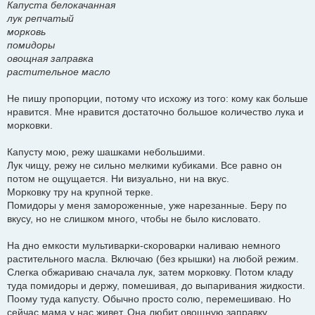
Капуста белокачанная
лук репчатый
морковь
помидоры
овощная заправка
растительное масло
Не пишу пропорции, потому что исхожу из того: кому как больше
нравится. Мне нравится достаточно большое количество лука и
морковки.
Капусту мою, режу шашками небольшими.
Лук чищу, режу не сильно мелкими кубиками. Все равно он
потом не ощущается. Ни визуально, ни на вкус.
Морковку тру на крупной терке.
Помидоры у меня замороженные, уже нарезанные. Беру по
вкусу, но не слишком много, чтобы не было кисловато.
На дно емкости мультиварки-скороварки наливаю немного
растительного масла. Включаю (без крышки) на любой режим.
Слегка обжариваю сначала лук, затем морковку. Потом кладу
туда помидоры и держу, помешивая, до выпаривания жидкости.
Поому туда капусту. Обычно просто солю, перемешиваю. Но
сейчас мама у нас живет. Она любит овощную заправку,