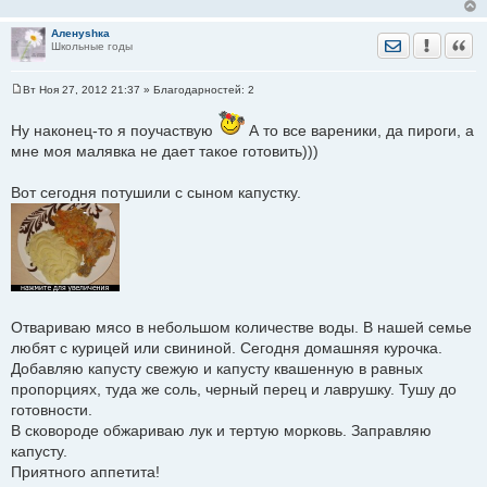
Аленуshка
Отправить лич
Уведомить
Цита
Школьные годы
Вт Ноя 27, 2012 21:37
» Благодарностей:
2
С
о
о
Ну наконец-то я поучаствую
А то все вареники, да пироги, а
б
мне моя малявка не дает такое готовить)))
щ
е
н
Вот сегодня потушили с сыном капустку.
и
е
Отвариваю мясо в небольшом количестве воды. В нашей семье
любят с курицей или свининой. Сегодня домашняя курочка.
Добавляю капусту свежую и капусту квашенную в равных
пропорциях, туда же соль, черный перец и лаврушку. Тушу до
готовности.
В сковороде обжариваю лук и тертую морковь. Заправляю
капусту.
Приятного аппетита!