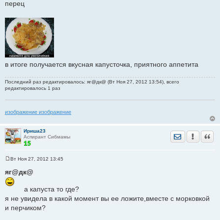
перец
в итоге получается вкусная капусточка, приятного аппетита
Последний раз редактировалось: яг@дк@ (Вт Ноя 27, 2012 13:54), всего
редактировалось 1 раз
изображение изображение
Ириша23
Отправить лич
Уведомить
Цита
Аспирант Сибмамы
Вт Ноя 27, 2012 13:45
С
о
яг@дк@
о
б
щ
а капуста то где?
е
я не увидела в какой момент вы ее ложите,вместе с морковкой
н
и
и перчиком?
е