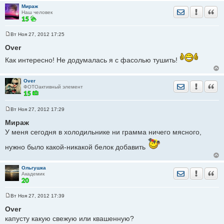
Мираж
Отправить лич
Уведомить
Цита
Наш человек
Вт Ноя 27, 2012 17:25
С
о
Over
о
б
Как интересно! Не додумалась я с фасолью тушить!
щ
е
н
и
Over
Отправить лич
Уведомить
Цита
е
ФОТОактивный элемент
Вт Ноя 27, 2012 17:29
С
о
Мираж
о
У меня сегодня в холодильнике ни грамма ничего мясного,
б
щ
е
нужно было какой-никакой белок добавить
н
и
е
Ольгушка
Отправить лич
Уведомить
Цита
Академик
Вт Ноя 27, 2012 17:39
С
о
Over
о
капусту какую свежую или квашенную?
б