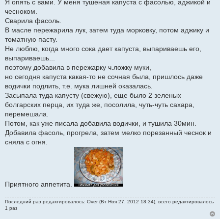
Я опять с вами. У меня тушеная капуста с фасолью, аджикой и
б
щ
чесноком.
е
Сварила фасоль.
н
и
В масле пережарила лук, затем туда морковку, потом аджику и
е
томатную пасту.
Не люблю, когда много сока дает капуста, выпариваешь его,
выпариваешь...
поэтому добавила в пережарку ч.ложку муки,
но сегодня капуста какая-то не сочная была, пришлось даже
водички подлить, т.е. мука лишней оказалась.
Засыпала туда капусту (свежую), еще было 2 зеленых
болгарских перца, их туда же, посолила, чуть-чуть сахара,
перемешала.
Потом, как уже писала добавила водички, и тушила 30мин.
Добавила фасоль, прогрела, затем мелко порезанный чеснок и
сняла с огня.
Приятного аппетита.
Последний раз редактировалось: Over (Вт Ноя 27, 2012 18:34), всего редактировалось
1 раз