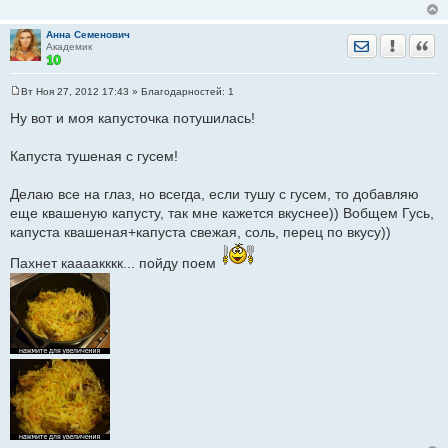
щ
е
н
Анна Семенович
и
Отправить лич
Уведомить
Цита
Академик
е
Вт Ноя 27, 2012 17:43
» Благодарностей:
1
С
о
Ну вот и моя капусточка потушилась!
о
б
щ
Капуста тушеная с гусем!
е
н
и
Делаю все на глаз, но всегда, если тушу с гусем, то добавляю
е
еще квашеную капусту, так мне кажется вкуснее)) Вобщем Гусь,
капуста квашеная+капуста свежая, соль, перец по вкусу))
Пахнет каааакккк... пойду поем