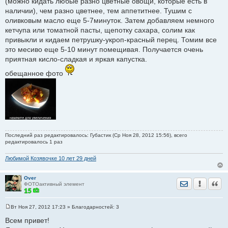
(можно кидать любые разно цветные овощи, которые есть в
наличии), чем разно цветнее, тем аппетитнее. Тушим с
оливковым масло еще 5-7минуток. Затем добавляем немного
кетчупа или томатной пасты, щепотку сахара, солим как
привыкли и кидаем петрушку-укроп-красный перец. Томим все
это месиво еще 5-10 минут помещивая. Получается очень
приятная кисло-сладкая и яркая капустка.
обещанное фото
Последний раз редактировалось: Губастик (Ср Ноя 28, 2012 15:56), всего
редактировалось 1 раз
Любимой Козявочке 10 лет 29 дней
Over
Отправить лич
Уведомить
Цита
ФОТОактивный элемент
Вт Ноя 27, 2012 17:23
» Благодарностей:
3
С
о
Всем привет!
о