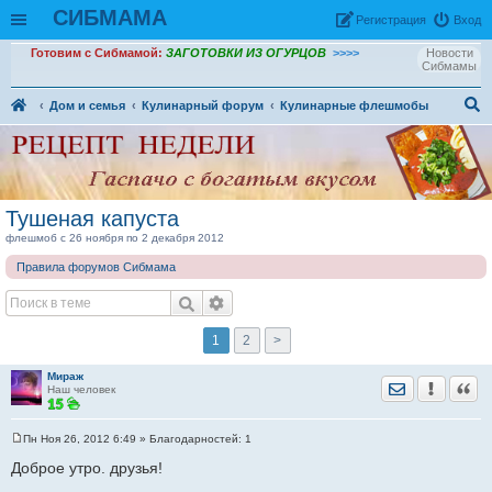
СИБМАМА
Рeгиcтpaция
Вход
Готовим с Сибмамой:
ЗАГОТОВКИ ИЗ ОГУРЦОВ
>>>>
Новости
Сибмамы
Дом и семья
Кулинарный форум
Кулинарные флешмобы
ои
ск
Тушеная капуста
флешмоб с 26 ноября по 2 декабря 2012
Правила форумов Сибмама
1
2
>
Мираж
Отправить лич
Уведомить
Цита
Наш человек
Пн Ноя 26, 2012 6:49
» Благодарностей:
1
С
о
Доброе утро. друзья!
о
б