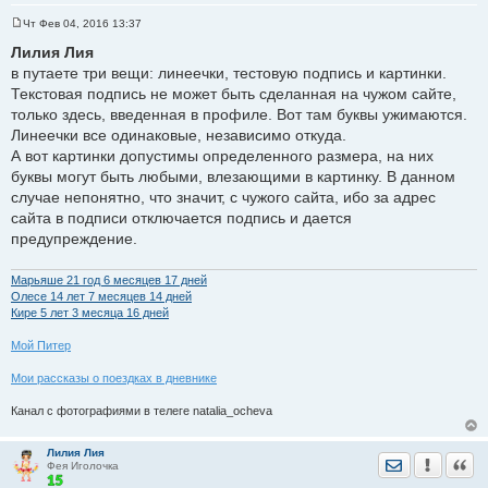
Чт Фев 04, 2016 13:37
С
о
Лилия Лия
о
в путаете три вещи: линеечки, тестовую подпись и картинки.
б
щ
Текстовая подпись не может быть сделанная на чужом сайте,
е
только здесь, введенная в профиле. Вот там буквы ужимаются.
н
и
Линеечки все одинаковые, независимо откуда.
е
А вот картинки допустимы определенного размера, на них
буквы могут быть любыми, влезающими в картинку. В данном
случае непонятно, что значит, с чужого сайта, ибо за адрес
сайта в подписи отключается подпись и дается
предупреждение.
Марьяше 21 год 6 месяцев 17 дней
Олесе 14 лет 7 месяцев 14 дней
Кире 5 лет 3 месяца 16 дней
Мой Питер
Мои рассказы о поездках в дневнике
Канал с фотографиями в телеге natalia_ocheva
Лилия Лия
Отправить лич
Уведомить
Цита
Фея Иголочка