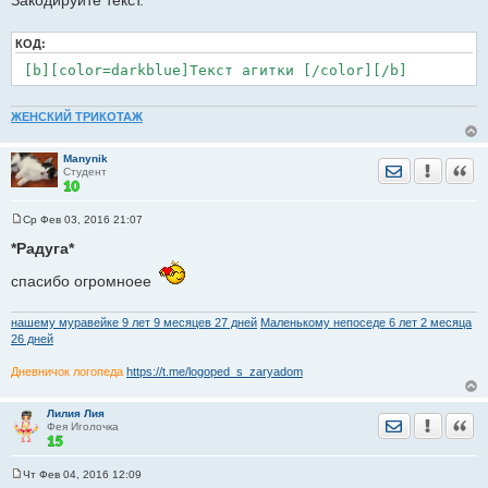
Закодируйте текст.
щ
е
н
КОД:
и
е
[b][color=darkblue]Текст агитки [/color][/b]
ЖЕНСКИЙ ТРИКОТАЖ
Manynik
Отправить лич
Уведомить
Цита
Студент
Ср Фев 03, 2016 21:07
С
о
*Радуга*
о
б
спасибо огромноее
щ
е
н
и
нашему муравейке 9 лет 9 месяцев 27 дней
Маленькому непоседе 6 лет 2 месяца
е
26 дней
Дневничок логопеда
https://t.me/logoped_s_zaryadom
Лилия Лия
Отправить лич
Уведомить
Цита
Фея Иголочка
Чт Фев 04, 2016 12:09
С