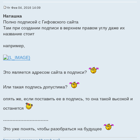
Чт Фев 04, 2016 14:09
С
о
Наташка
о
Полно подписей с Гифовского сайта
б
щ
Там при создании подписи в верхнем правом углу даже их
е
название стоит
н
и
е
например,
Это является адресом сайта в подписи?
Или такая подпись допустима?
опять же, если поставить ее в подпись, то она такой высокой и
останется
-----------------------------
Это уже понять, чтобы разобраться на будущее