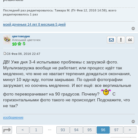
Последний раз редактировалось: Тамара М. (Пт Фев 12, 2016 14:58), всего
редактировалось 1 раз
моей доченьке 14 лет 8 месяцев 5 дней
цветоводик
Отправить лич
Уведомить
Цита
Аленький цветочек
Сб Фев 06, 2016 22:47
С
о
ДВ! Уже дня 3-4 испытываю проблемы с загрузкой фото.
о
Мультизагрузка вообще не работает, или процесс идёт так
б
щ
медленно, что мне не хватает терпения дождаться окончания,
е
минут 10 жду-жду, потом закрываю. По одной фотографии
н
и
загружает, но ооочень медленно. И вот ещё: все вертикальные
е
фото переворачивает на 90 градусов. Почему?
С
горизонтальными фото такого не происходит. Подскажите, что
не так?
изображение
…
<
1
93
94
95
96
97
>