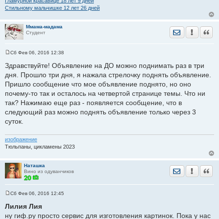
Гламурной красавице 18 лет 9 дней
Стильному мальчишке 12 лет 26 дней
Ммама-мадама
Отправить лич
Уведомить
Цита
Студент
Сб Фев 06, 2016 12:38
С
о
Здравствуйте! Объявление на ДО можно поднимать раз в три
о
дня. Прошло три дня, я нажала стрелочку поднять объявление.
б
щ
Пришло сообщение что мое объявление поднято, но оно
е
почему-то так и осталось на четвертой странице темы. Что ни
н
и
так? Нажимаю еще раз - появляется сообщение, что в
е
следующий раз можно поднять объявление только через 3
суток.
изображение
Тюльпаны, цикламены 2023
Наташка
Отправить лич
Уведомить
Цита
Вино из одуванчиков
Сб Фев 06, 2016 12:45
С
о
Лилия Лия
о
ну гиф.ру просто сервис для изготовления картинок. Пока у нас
б