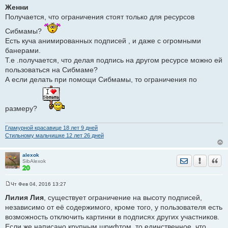
о
Женни
о
Получается, что ограничения стоят только для ресурсов
б
щ
е
Сибмамы?
н
Есть куча анимированных подписей , и даже с огромными
и
е
банерами.
Т.е .получается, что делая подпись на другом ресурсе можно ей
пользоваться на Сибмаме?
А если делать при помощи Сибмамы, то ограничения по
размеру?
Гламурной красавице 18 лет 9 дней
Стильному мальчишке 12 лет 26 дней
alexok
Отправить лич
Уведомить
Цита
SibAlexok
Чт Фев 04, 2016 13:27
С
о
Лилия Лия
, существует ограничение на высоту подписей,
о
независимо от её содержимого, кроме того, у пользователя есть
б
щ
возможность отключить картинки в подписях других участников.
е
Если же написано крупным шрифтом, то единственное, что
н