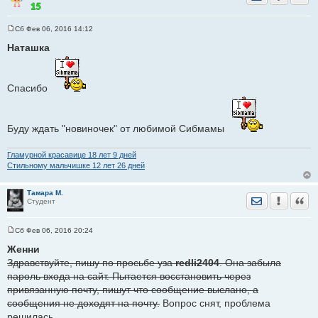
Сб Фев 06, 2016 14:12
С
о
Наташка
о
б
щ
е
Спасибо
н
и
е
Буду ждать "новиночек" от любимой Сибмамы
Гламурной красавице 18 лет 9 дней
Стильному мальчишке 12 лет 26 дней
Тамара М.
Отправить лич
Уведомить
Цита
Студент
Сб Фев 06, 2016 20:24
С
о
Женни
о
Здравствуйте, пишу по просьбе уза
redli2404
. Она забыла
б
щ
пароль входа на сайт. Пытается восстановить через
е
привязанную почту, пишут что сообщение выслано, а
н
и
сообщения не доходят на почту.
Вопрос снят, проблема
е
решилась