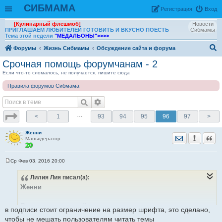
СИБМАМА
Рeгиcтpaция
Вход
[Кулинарный флешмоб]
Новости
ПРИГЛАШАЕМ ЛЮБИТЕЛЕЙ ГОТОВИТЬ И ВКУСНО ПОЕСТЬ
Сибмамы
Тема этой недели
"МЕДАЛЬОНЫ"
>>>>
Форумы
Жизнь Сибмамы
Обсуждение сайта и форума
ои
Срочная помощь форумчанам - 2
ск
Если что-то сломалось, не получается, пишите сюда
Правила форумов Сибмама
…
<
1
93
94
95
96
97
>
Женни
Отправить лич
Уведомить
Цита
Маньядератор
Ср Фев 03, 2016 20:00
С
о
Лилия Лия
писал(а):
о
б
Женни
щ
е
н
Подскажите, пожалуйста.
и
в подписи стоит ограничение на размер шрифта, это сделано,
е
Создаю подпись.
чтобы не мешать пользователям читать темы