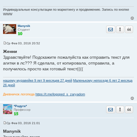
Текст ниже.
Сейчас я вижу саму подпись большим размером, а при
Индивидуальные консультации по маркетингу и продвижению. Запись по кнопке
отправке сообщений обычным размером.
WWW
Почему? как исправить?
Manynik
Отправить лич
Уведомить
Цита
Студент
Ср Фев 03, 2016 20:52
Нужности для дома и дачи (в
С
о
Женни
т.ч.пакеты, скотч
о
Здравствуйте! Подскажите пожалуйста как отправить текст для
б
щ
агитки в лс??? Я сделала, от копировала, отправила, а
е
*Детские товары
получилось просто как готовый текст((((
н
и
е
нашему муравейке 9 лет 9 месяцев 27 дней
Маленькому непоседе 6 лет 2 месяца
26 дней
Дневничок логопеда
https://t.me/logoped_s_zaryadom
*Радуга*
Отправить лич
Уведомить
Цита
Профессор
Ср Фев 03, 2016 21:01
С
о
Manynik
о
б