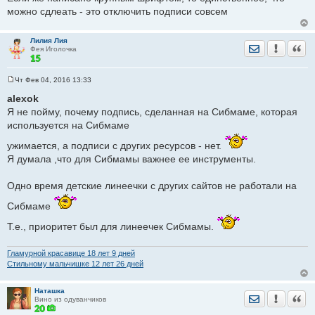
и
можно сдлеать - это отключить подписи совсем
е
Лилия Лия
Отправить лич
Уведомить
Цита
Фея Иголочка
Чт Фев 04, 2016 13:33
С
о
alexok
о
Я не пойму, почему подпись, сделанная на Сибмаме, которая
б
щ
используется на Сибмаме
е
н
ужимается, а подписи с других ресурсов - нет.
и
е
Я думала ,что для Сибмамы важнее ее инструменты.
Одно время детские линеечки с других сайтов не работали на
Сибмаме
Т.е., приоритет был для линеечек Сибмамы.
Гламурной красавице 18 лет 9 дней
Стильному мальчишке 12 лет 26 дней
Наташка
Отправить лич
Уведомить
Цита
Вино из одуванчиков