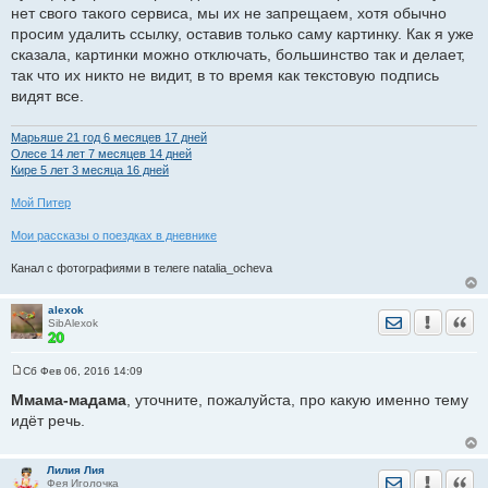
щ
нет свого такого сервиса, мы их не запрещаем, хотя обычно
е
просим удалить ссылку, оставив только саму картинку. Как я уже
н
и
сказала, картинки можно отключать, большинство так и делает,
е
так что их никто не видит, в то время как текстовую подпись
видят все.
Марьяше 21 год 6 месяцев 17 дней
Олесе 14 лет 7 месяцев 14 дней
Кире 5 лет 3 месяца 16 дней
Мой Питер
Мои рассказы о поездках в дневнике
Канал с фотографиями в телеге natalia_ocheva
alexok
Отправить лич
Уведомить
Цита
SibAlexok
Сб Фев 06, 2016 14:09
С
о
Ммама-мадама
, уточните, пожалуйста, про какую именно тему
о
идёт речь.
б
щ
е
н
Лилия Лия
и
Отправить лич
Уведомить
Цита
Фея Иголочка
е