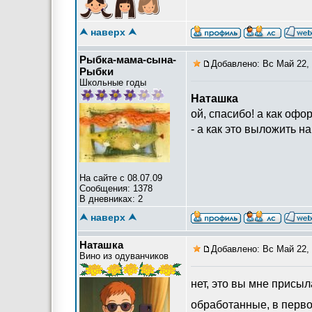
Канал с фотографиями 
⮝ наверх ⮝
Рыбка-мама-сына-
Добавлено: Вс Май 22, 
Рыбки
Школьные годы
Наташка
ой, спасибо! а как офо
- а как это выложить н
На сайте с 08.07.09
Сообщения: 1378
В дневниках: 2
⮝ наверх ⮝
Наташка
Добавлено: Вс Май 22, 
Вино из одуванчиков
нет, это вы мне присы
обработанные, в перво