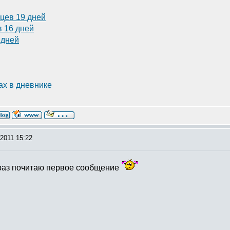
цев 19 дней
в 16 дней
 дней
ах в дневнике
в телеге natalia_ocheva
2011 15:22
е раз почитаю первое сообщение