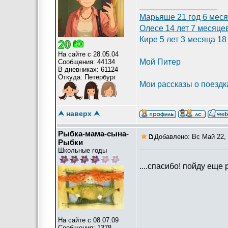
_________________
Марьяше 21 год 6 меся
Олесе 14 лет 7 месяце
Кире 5 лет 3 месяца 18
На сайте с 28.05.04
Мой Питер
Сообщения: 44134
В дневниках: 61124
Откуда: Петербург
Мои рассказы о поездк
Канал с фотографиями 
⮝ наверх ⮝
Рыбка-мама-сына-
Добавлено: Вс Май 22, 
Рыбки
Школьные годы
....спасибо! пойду ещ
На сайте с 08.07.09
Сообщения: 1378