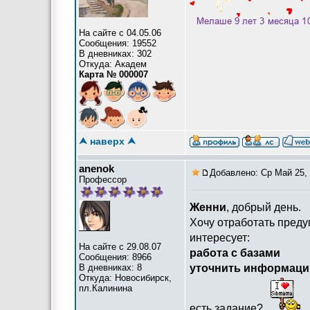
На сайте с 04.05.06
Сообщения: 19552
В дневниках: 302
Откуда: Академ
Карта № 000007
⮝ наверх ⮝
anenok
Добавлено: Ср Май 25, 
Профессор
Женни
, добрый день.
Хочу отработать пред
интересует:
На сайте с 29.08.07
работа с базами
Сообщения: 8966
В дневниках: 8
уточнить информаци
Откуда: Новосибирск,
пл.Калинина
есть задание?