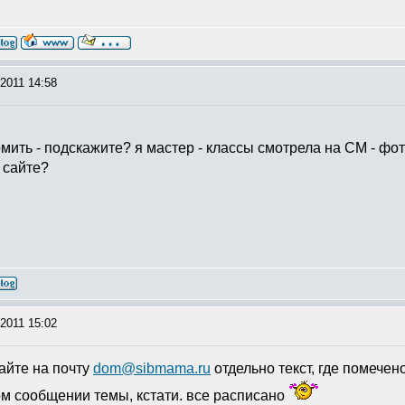
в телеге natalia_ocheva
2011 14:58
рмить - подскажите? я мастер - классы смотрела на СМ - фото
а сайте?
2011 15:02
лайте на почту
dom@sibmama.ru
отдельно текст, где помечен
м сообщении темы, кстати. все расписано