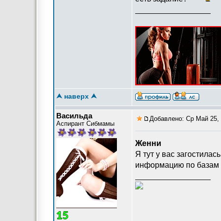
_________________
⮝ наверх ⮝
Васильда
Добавлено: Ср Май 25, 
Аспирант Сибмамы
Женни
Я тут у вас загостилас
информацию по базам
_________________