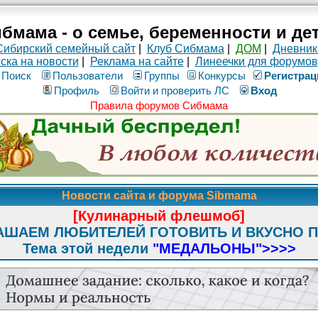
бмама - о семье, беременности и де
Сибирский семейный сайт
|
Клуб Сибмама
|
ДОМ
|
Дневник
ска на новости
|
Реклама на сайте
|
Линеечки для форумов
Поиск
Пользователи
Группы
Конкурсы
Рeгиcтpaц
Профиль
Войти и проверить ЛС
Вход
Правила форумов Сибмама
Новости сайта и форума Sibmama
[Кулинарный флешмоб]
АШАЕМ ЛЮБИТЕЛЕЙ ГОТОВИТЬ И ВКУСНО 
Тема этой недели
"МЕДАЛЬОНЫ"
>>>>