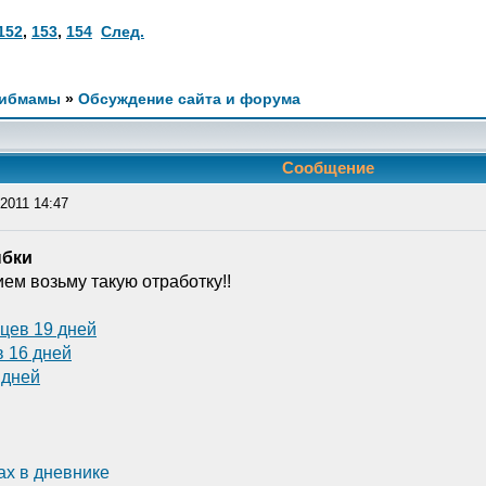
152
,
153
,
154
След.
Сибмамы
»
Обсуждение сайта и форума
Сообщение
2011 14:47
ыбки
ем возьму такую отработку!!
цев 19 дней
в 16 дней
 дней
ах в дневнике