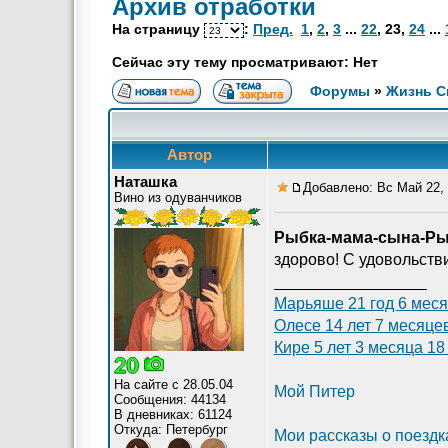
Архив отработки
На страницу
:
Пред.
1
,
2
,
3
...
22
,
23
,
24
...
Сейчас эту тему просматривают: Нет
Форумы
»
Жизнь 
Автор
Наташка
Добавлено: Вс Май 22, 
Вино из одуванчиков
Рыбка-мама-сына-Р
здорово! С удовольстви
_________________
Марьяше 21 год 6 меся
Олесе 14 лет 7 месяце
Кире 5 лет 3 месяца 18
На сайте с 28.05.04
Мой Питер
Сообщения: 44134
В дневниках: 61124
Откуда: Петербург
Мои рассказы о поездк