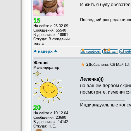
И жить я буду обязатель
Последний раз редактиров
На сайте с 26.02.09
Сообщения: 55540
В дневниках: 18891
Откуда: В ожидании
тепла
⮝ наверх ⮝
Женни
Добавлено: Сб Май 13, 
Маньядератор
Лелечка)))
на вашем первом скринш
посмотрите, изменится 
_________________
Индивидуальные консу
На сайте с 10.12.04
Сообщения: 23690
В дневниках: 14142
Откуда: Н.Е.