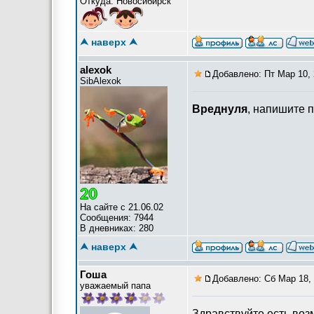
Откуда: Новосибирск
⮝ наверх ⮝
alexok
Добавлено: Пт Мар 10, 
SibAlexok
Вреднуля
, напишите 
На сайте с 21.06.02
Сообщения: 7944
В дневниках: 280
⮝ наверх ⮝
Гоша
Добавлено: Сб Мар 18, 
уважаемый папа
Здравствуйте,есть воз