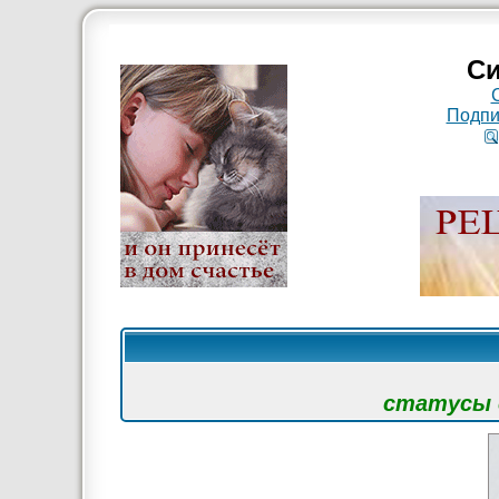
Си
Подпи
статусы с