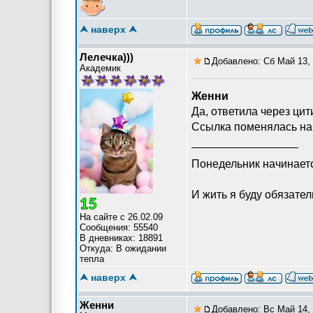
⮝ наверх ⮝
Лелечка)))
Добавлено: Сб Май 13, 
Академик
Женни
Да, ответила через ци
Ссылка поменялась на 
_________________
Понедельник начинает
И жить я буду обязатель
На сайте с 26.02.09
Сообщения: 55540
В дневниках: 18891
Откуда: В ожидании
тепла
⮝ наверх ⮝
Женни
Добавлено: Вс Май 14, 