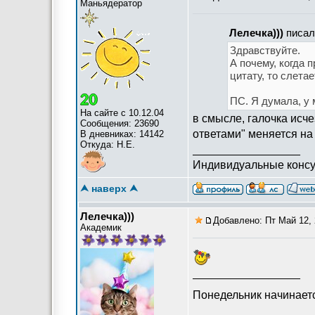
Маньядератор
Лелечка)))
писал(
Здравствуйте.
А почему, когда 
цитату, то слета
ПС. Я думала, у 
На сайте с 10.12.04
в смысле, галочка исч
Сообщения: 23690
ответами" меняется на 
В дневниках: 14142
Откуда: Н.Е.
_________________
Индивидуальные консу
⮝ наверх ⮝
Лелечка)))
Добавлено: Пт Май 12, 
Академик
_________________
Понедельник начинает