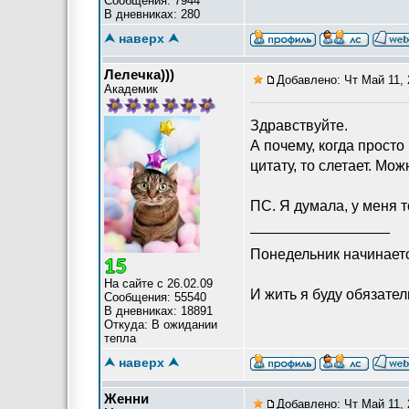
Сообщения: 7944
В дневниках: 280
⮝ наверх ⮝
Лелечка)))
Добавлено: Чт Май 11, 
Академик
Здравствуйте.
А почему, когда просто
цитату, то слетает. Мож
ПС. Я думала, у меня т
_________________
Понедельник начинает
На сайте с 26.02.09
И жить я буду обязатель
Сообщения: 55540
В дневниках: 18891
Откуда: В ожидании
тепла
⮝ наверх ⮝
Женни
Добавлено: Чт Май 11, 