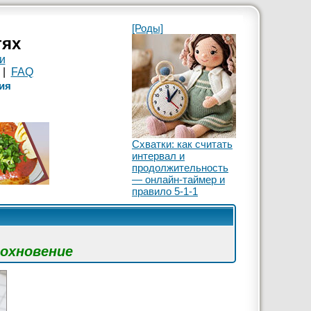
[Роды]
тях
и
|
FAQ
ия
Схватки: как считать
интервал и
продолжительность
— онлайн-таймер и
правило 5-1-1
дохновение