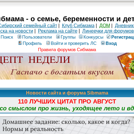
бмама - о семье, беременности и де
Сибирский семейный сайт
|
Клуб Сибмама
|
ДОМ
|
Дневник
ска на новости
|
Реклама на сайте
|
Линеечки для форумов
Поиск
Пользователи
Группы
Конкурсы
Рeгиcтpaц
Профиль
Войти и проверить ЛС
Вход
Правила форумов Сибмама
Новости сайта и форума Sibmama
110 ЛУЧШИХ ЦИТАТ ПРО АВГУСТ
о смыслом про жизнь, уходящее лето и в