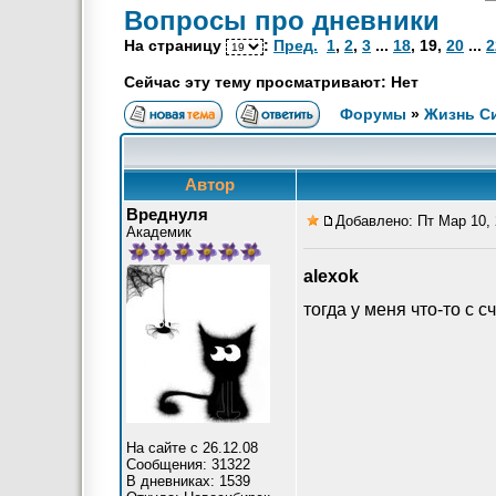
Вопросы про дневники
На страницу
:
Пред.
1
,
2
,
3
...
18
,
19
,
20
...
2
Сейчас эту тему просматривают: Нет
Форумы
»
Жизнь С
Автор
Вреднуля
Добавлено: Пт Мар 10, 
Академик
alexok
тогда у меня что-то с 
На сайте с 26.12.08
Сообщения: 31322
В дневниках: 1539