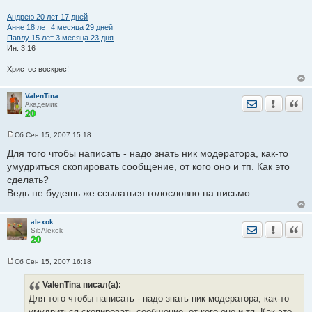
е
н
Андрею 20 лет 17 дней
и
Анне 18 лет 4 месяца 29 дней
е
Павлу 15 лет 3 месяца 23 дня
Ин. 3:16
Христос воскрес!
ValenTina
Отправить лич
Уведомить
Цита
Академик
Сб Сен 15, 2007 15:18
С
о
Для того чтобы написать - надо знать ник модератора, как-то
о
умудриться скопировать сообщение, от кого оно и тп. Как это
б
щ
сделать?
е
Ведь не будешь же ссылаться голословно на письмо.
н
и
е
alexok
Отправить лич
Уведомить
Цита
SibAlexok
Сб Сен 15, 2007 16:18
С
о
ValenTina
писал(а):
о
б
Для того чтобы написать - надо знать ник модератора, как-то
щ
е
умудриться скопировать сообщение, от кого оно и тп. Как это