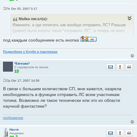
Пт Окт 05, 2007 0:17
С
о
Майка
писал(а):
о
б
Извините, а где почитать как вообще отправить ЛС? Раньше
щ
е
(давно) была кнопка такая "отправить ЛС", а теперь не могу
н
и
разобраться?
под каждым сообщением есть кнопка
е
Подробнее о Клубе и партнерах
*Евгешка*
Отправить лич
Уведомить
Цита
С сюрпризом по жизни
Ср Окт 17, 2007 14:56
С
о
В связи с большим количеством СП, мне кажется, назрела
о
необходимость в функции отправить ЛС всем участникам
б
щ
топика. Возможно ли такое технически или это их области
е
научной фантастики?
н
и
е
изображение
Настя
Отправить лич
Уведомить
Цита
Академик