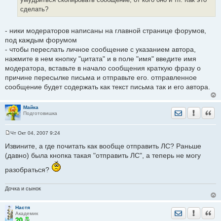
н
сделать?
и
е
- ники модераторов написаны на главной странице форумов,
под каждым форумом
- чтобы переслать личное сообщение с указанием автора,
нажмите в нем кнопку "цитата" и в поле "имя" введите имя
модератора, вставьте в начало сообщения краткую фразу о
причине пересылке письма и отправьте его. отправленное
сообщение будет содержать как текст письма так и его автора.
Майка
Отправить лич
Уведомить
Цита
Подготовишка
Чт Окт 04, 2007 9:24
С
о
Извините, а где почитать как вообще отправить ЛС? Раньше
о
(давно) была кнопка такая "отправить ЛС", а теперь не могу
б
щ
е
разобраться?
н
и
е
Дочка и сынок
Настя
Отправить лич
Уведомить
Цита
Академик