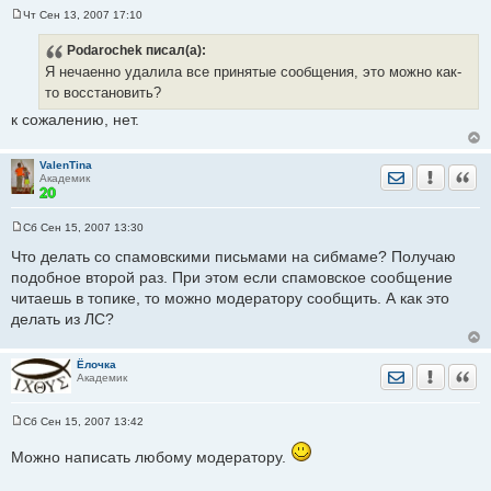
Чт Сен 13, 2007 17:10
С
о
Podarochek
писал(а):
о
б
Я нечаенно удалила все принятые сообщения, это можно как-
щ
е
то восстановить?
н
и
к сожалению, нет.
е
ValenTina
Отправить лич
Уведомить
Цита
Академик
Сб Сен 15, 2007 13:30
С
о
Что делать со спамовскими письмами на сибмаме? Получаю
о
подобное второй раз. При этом если спамовское сообщение
б
щ
читаешь в топике, то можно модератору сообщить. А как это
е
делать из ЛС?
н
и
е
Ёлочка
Отправить лич
Уведомить
Цита
Академик
Сб Сен 15, 2007 13:42
С
о
Можно написать любому модератору.
о
б
щ