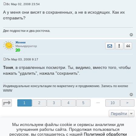
Вс Мар 02, 2008 23:54
С
о
А у меня они висят в сохраненных, а не в исходящих. Как их
о
отправить?
б
щ
е
н
Две подростки и два росточка.
и
е
Женни
Отправить лич
Уведомить
Цита
Маньядератор
Пн Мар 03, 2008 9:17
С
о
Тоня
, в отравленных посмотри. Ты, видимо, вместо того, чтобы
о
нажать "удалить", нажала "сохранить".
б
щ
е
н
Индивидуальные консультации по маркетингу и продвижению. Запись по кнопке
и
WWW
е
…
1
2
3
4
5
10
>
Перейти
КТО СЕЙЧАС НА ФОРУМЕ
Мы используем файлы cookie и сервисы аналитики для
улучшения работы сайта. Продолжая пользоваться
Сейчас эту тему просматривают: Нет
ресурсом, вы соглашаетесь с нашей
Политикой обработки