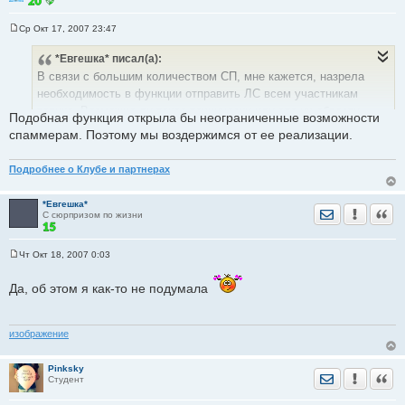
Ср Окт 17, 2007 23:47
С
о
*Евгешка*
писал(а):
о
б
В связи с большим количеством СП, мне кажется, назрела
щ
е
необходимость в функции отправить ЛС всем участникам
н
топика. Возможно ли такое технически или это их области
и
Подобная функция открыла бы неограниченные возможности
е
научной фантастики?
спаммерам. Поэтому мы воздержимся от ее реализации.
Подробнее о Клубе и партнерах
*Евгешка*
Отправить лич
Уведомить
Цита
С сюрпризом по жизни
Чт Окт 18, 2007 0:03
С
о
о
Да, об этом я как-то не подумала
б
щ
е
н
изображение
и
е
Pinksky
Отправить лич
Уведомить
Цита
Студент