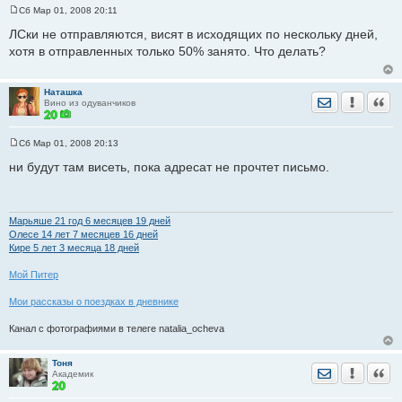
Сб Мар 01, 2008 20:11
С
о
ЛСки не отправляются, висят в исходящих по нескольку дней,
о
хотя в отправленных только 50% занято. Что делать?
б
щ
е
н
Наташка
и
Отправить лич
Уведомить
Цита
Вино из одуванчиков
е
Сб Мар 01, 2008 20:13
С
о
ни будут там висеть, пока адресат не прочтет письмо.
о
б
щ
е
н
Марьяше 21 год 6 месяцев 19 дней
и
Олесе 14 лет 7 месяцев 16 дней
е
Кире 5 лет 3 месяца 18 дней
Мой Питер
Мои рассказы о поездках в дневнике
Канал с фотографиями в телеге natalia_ocheva
Тоня
Отправить лич
Уведомить
Цита
Академик