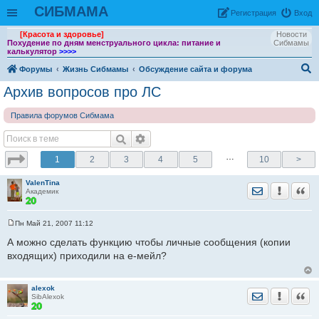
СИБМАМА
Рeгиcтpaция
Вход
[Красота и здоровье]
Новости
Похудение по дням менструального цикла: питание и
Сибмамы
калькулятор
>>>>
Форумы
Жизнь Сибмамы
Обсуждение сайта и форума
ои
Архив вопросов про ЛС
ск
Правила форумов Сибмама
…
1
2
3
4
5
10
>
ValenTina
Отправить лич
Уведомить
Цита
Академик
Пн Май 21, 2007 11:12
С
о
А можно сделать функцию чтобы личные сообщения (копии
о
входящих) приходили на е-мейл?
б
щ
е
н
alexok
и
Отправить лич
Уведомить
Цита
SibAlexok
е