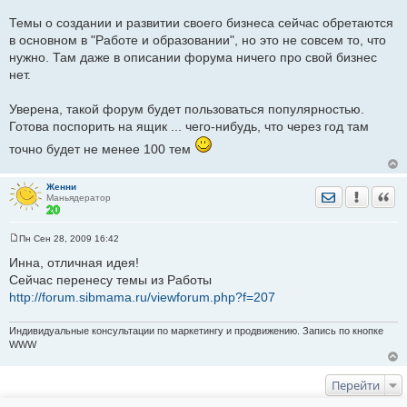
Темы о создании и развитии своего бизнеса сейчас обретаются
в основном в "Работе и образовании", но это не совсем то, что
нужно. Там даже в описании форума ничего про свой бизнес
нет.
Уверена, такой форум будет пользоваться популярностью.
Готова поспорить на ящик ... чего-нибудь, что через год там
точно будет не менее 100 тем
Женни
Отправить лич
Уведомить
Цита
Маньядератор
Пн Сен 28, 2009 16:42
С
о
Инна, отличная идея!
о
Сейчас перенесу темы из Работы
б
щ
http://forum.sibmama.ru/viewforum.php?f=207
е
н
и
Индивидуальные консультации по маркетингу и продвижению. Запись по кнопке
е
WWW
Перейти