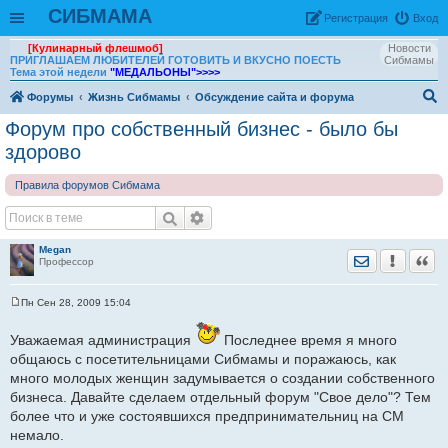
СИБМАМА
Рeгиcтpaция
Вход
[Кулинарный флешмоб]
Новости
ПРИГЛАШАЕМ ЛЮБИТЕЛЕЙ ГОТОВИТЬ И ВКУСНО ПОЕСТЬ
Сибмамы
Тема этой недели
"МЕДАЛЬОНЫ"
>>>>
Форумы
Жизнь Сибмамы
Обсуждение сайта и форума
ои
Форум про собственный бизнес - было бы
ск
здорово
Правила форумов Сибмама
Megan
Отправить лич
Уведомить
Цита
Профессор
Пн Сен 28, 2009 15:04
С
о
о
Уважаемая администрация
Последнее время я много
б
общаюсь с посетительницами Сибмамы и поражаюсь, как
щ
е
много молодых женщин задумывается о создании собственного
н
бизнеса. Давайте сделаем отдельный форум "Свое дело"? Тем
и
е
более что и уже состоявшихся предпринимательниц на СМ
немало.