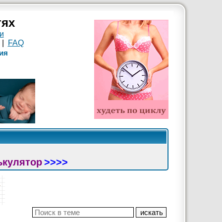
тях
и
|
FAQ
ия
ькулятор
>>>>