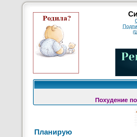
Си
Подпи
Похудение по
Планирую