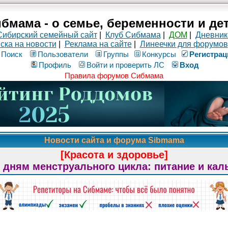
бмама - о семье, беременности и де
Сибирский семейный сайт
|
Клуб Сибмама
|
ДОМ
|
Дневник
ска на новости
|
Реклама на сайте
|
Линеечки для форумов
Поиск
Пользователи
Группы
Конкурсы
Рeгиcтpaц
Профиль
Войти и проверить ЛС
Вход
Правила форумов Сибмама
Новости сайта и форума Sibmama
[Красота и здоровье]
 дням менструального цикла: питание и кал