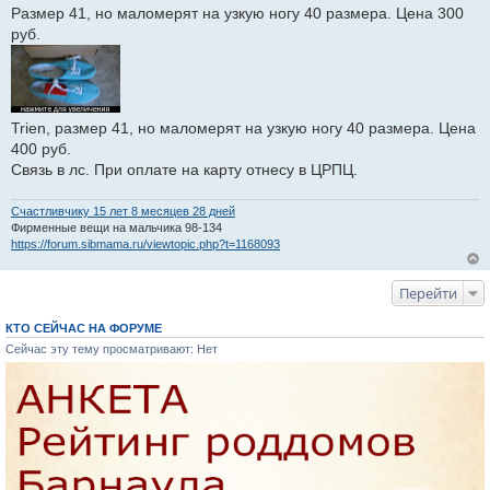
Размер 41, но маломерят на узкую ногу 40 размера. Цена 300
и
е
руб.
Trien, размер 41, но маломерят на узкую ногу 40 размера. Цена
400 руб.
Связь в лс. При оплате на карту отнесу в ЦРПЦ.
Счастливчику 15 лет 8 месяцев 28 дней
Фирменные вещи на мальчика 98-134
https://forum.sibmama.ru/viewtopic.php?t=1168093
Перейти
КТО СЕЙЧАС НА ФОРУМЕ
Сейчас эту тему просматривают: Нет