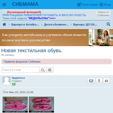
СИБМАМА
Рeгиcтpaция
Вход
[Кулинарный флешмоб]
Новости
ПРИГЛАШАЕМ ЛЮБИТЕЛЕЙ ГОТОВИТЬ И ВКУСНО ПОЕСТЬ
Сибмамы
Тема этой недели
"МЕДАЛЬОНЫ"
>>>>
Барнаул и Алтайский край
Доска объявлений г. Барнаул
Барнаул. ДО Обувь для взрослых
ои
ск
Новая текстильная обувь.
40 размер.
Правила форумов Сибмама
Happiness
Отправить лич
Уведомить
Цита
Студент
Чт Июн 23, 2022 12:46
С
о
о
б
щ
е
н