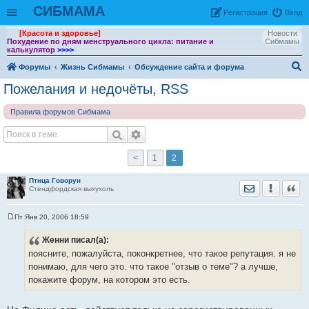
СИБМАМА
Рeгиcтpaция
Вход
[Красота и здоровье]
Новости
Похудение по дням менструального цикла: питание и
Сибмамы
калькулятор
>>>>
Форумы
Жизнь Сибмамы
Обсуждение сайта и форума
ои
Пожелания и недочёты, RSS
ск
Правила форумов Сибмама
<
1
2
Птица Говорун
Отправить лич
Уведомить
Цита
Стендфордская выхухоль
Пт Янв 20, 2006 18:59
С
о
Женни
писал(а):
о
б
поясните, пожалуйста, поконкретнее, что такое репутация. я не
щ
е
понимаю, для чего это. что такое "отзыв о теме"? а лучше,
н
покажите форум, на котором это есть.
и
е