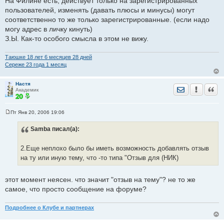
На Филине есть, действует только на зарегистрированных
пользователей, изменять (давать плюсы и минусы) могут
соответственно то же только зарегистрированные. (если надо
могу адрес в личку кинуть)
З.Ы. Как-то особого смысла в этом не вижу.
Таюшке 18 лет 6 месяцев 28 дней
Сереже 23 годa 1 месяц
Настя
Отправить лич
Уведомить
Цита
Академик
Пт Янв 20, 2006 19:06
С
о
Samba
писал(а):
о
б
щ
е
2.Еще неплохо было бы иметь возможность добавлять отзыв
н
на ту или иную тему, что -то типа "Отзыв для (НИК)
и
е
этот момент неясен. что значит "отзыв на тему"? не то же
самое, что просто сообщение на форуме?
Подробнее о Клубе и партнерах