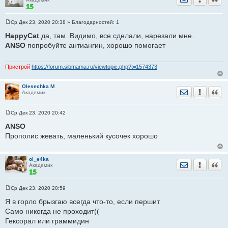
Ср Дек 23, 2020 20:38
» Благодарностей:
1
С
о
HappyCat
да, там. Видимо, все сделали, нарезали мне.
о
ANSO
попробуйте антиангин, хорошо помогает
б
щ
е
н
Пристрой
https://forum.sibmama.ru/viewtopic.php?t=1574373
и
е
Olesechka M
Отправить лич
Уведомить
Цита
Академик
Ср Дек 23, 2020 20:42
С
о
ANSO
о
Прополис жевать, маленький кусочек хорошо
б
щ
е
н
ol_e4ka
и
Отправить лич
Уведомить
Цита
Академик
е
Ср Дек 23, 2020 20:59
С
о
Я в горло брызгаю всегда что-то, если першит
о
Само никогда не проходит((
б
щ
Гексорал или граммидин
е