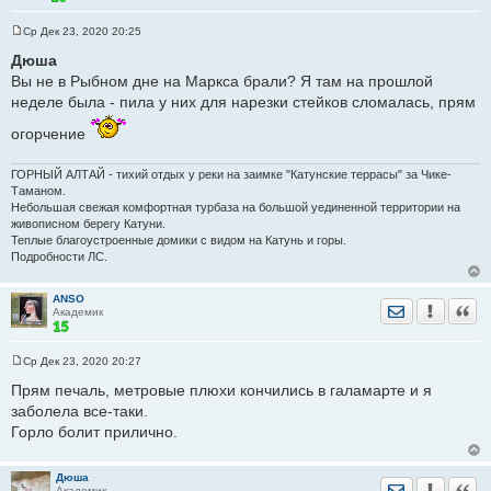
Ср Дек 23, 2020 20:25
С
о
Дюша
о
Вы не в Рыбном дне на Маркса брали? Я там на прошлой
б
щ
неделе была - пила у них для нарезки стейков сломалась, прям
е
н
огорчение
и
е
ГОРНЫЙ АЛТАЙ - тихий отдых у реки на заимке "Катунские террасы" за Чике-
Таманом.
Небольшая свежая комфортная турбаза на большой уединенной территории на
живописном берегу Катуни.
Теплые благоустроенные домики с видом на Катунь и горы.
Подробности ЛС.
ANSO
Отправить лич
Уведомить
Цита
Академик
Ср Дек 23, 2020 20:27
С
о
Прям печаль, метровые плюхи кончились в галамарте и я
о
заболела все-таки.
б
щ
Горло болит прилично.
е
н
и
е
Дюша
Отправить лич
Уведомить
Цита
Академик