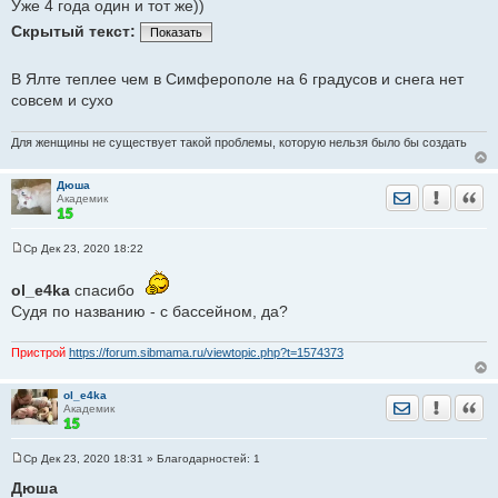
Уже 4 года один и тот же))
б
щ
Скрытый текст:
е
Показать
н
и
е
В Ялте теплее чем в Симферополе на 6 градусов и снега нет
совсем и сухо
Для женщины не существует такой проблемы, которую нельзя было бы создать
Дюша
Отправить лич
Уведомить
Цита
Академик
Ср Дек 23, 2020 18:22
С
о
о
ol_e4ka
спасибо
б
Судя по названию - с бассейном, да?
щ
е
н
и
Пристрой
https://forum.sibmama.ru/viewtopic.php?t=1574373
е
ol_e4ka
Отправить лич
Уведомить
Цита
Академик
Ср Дек 23, 2020 18:31
» Благодарностей:
1
С
о
Дюша
о