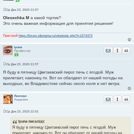
Ср Дек 23, 2020 21:57
С
о
Olesechka M
а какой тортик?
о
Это очень важная информация для принятия решения!
б
щ
е
н
Пристрой
https://forum.sibmama.ru/viewtopic.php?t=1574373
и
е
lyuna
Отправить лич
Уведомить
Цита
Профессор
Ср Дек 23, 2020 21:57
С
о
Я буду в пятницу Цветаевский пирог печь с ягодой. Муж
о
прилетает, наконец-то. Вот он обалдеет от нашей погоды на
б
щ
выходных, во Владивостоке сейчас около ноля и нет ветра.
е
н
и
е
Ленчоус
Отправить лич
Уведомить
Цита
Академик
Ср Дек 23, 2020 22:01
С
о
lyuna
писал(а):
о
б
Я буду в пятницу Цветаевский пирог печь с ягодой. Муж
щ
е
прилетает, наконец-то. Вот он обалдеет от нашей погоды на