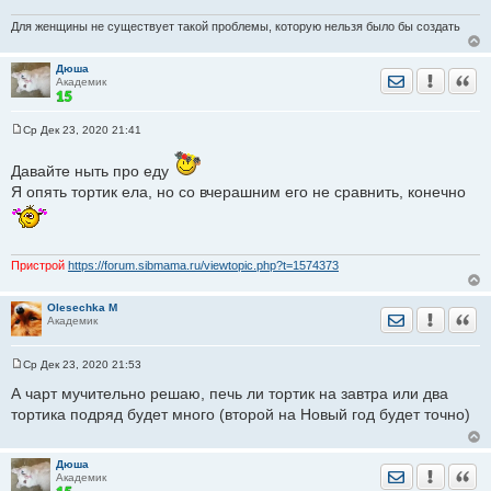
н
и
Для женщины не существует такой проблемы, которую нельзя было бы создать
е
Дюша
Отправить лич
Уведомить
Цита
Академик
Ср Дек 23, 2020 21:41
С
о
о
Давайте ныть про еду
б
Я опять тортик ела, но со вчерашним его не сравнить, конечно
щ
е
н
и
е
Пристрой
https://forum.sibmama.ru/viewtopic.php?t=1574373
Olesechka M
Отправить лич
Уведомить
Цита
Академик
Ср Дек 23, 2020 21:53
С
о
А чарт мучительно решаю, печь ли тортик на завтра или два
о
тортика подряд будет много (второй на Новый год будет точно)
б
щ
е
н
Дюша
и
Отправить лич
Уведомить
Цита
Академик
е