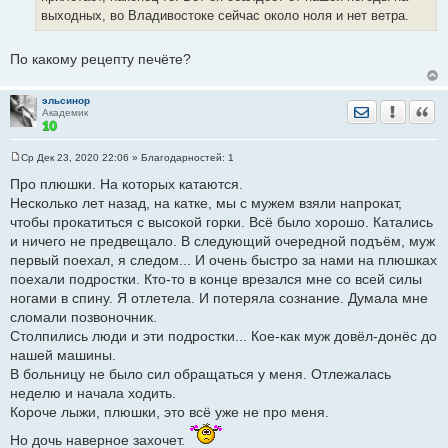
н
выходных, во Владивостоке сейчас около ноля и нет ветра.
и
е
По какому рецепту печёте?
эльсинор
Отправить лич
Уведомить
Цита
Академик
Ср Дек 23, 2020 22:06
» Благодарностей:
1
С
о
Про плюшки. На которых катаются.
о
Несколько лет назад, на катке, мы с мужем взяли напрокат,
б
щ
чтобы прокатиться с высокой горки. Всё было хорошо. Катались
е
и ничего не предвещало. В следующий очередной подъём, муж
н
и
первый поехал, я следом... И очень быстро за нами на плюшках
е
поехали подростки. Кто-то в конце врезался мне со всей силы
ногами в спину. Я отлетела. И потеряла сознание. Думала мне
сломали позвоночник.
Столпились люди и эти подростки... Кое-как муж довёл-донёс до
нашей машины.
В больницу не было сил обращаться у меня. Отлежалась
неделю и начала ходить.
Короче лыжи, плюшки, это всё уже не про меня.
Но дочь наверное захочет.