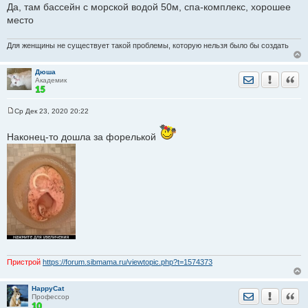
Да, там бассейн с морской водой 50м, спа-комплекс, хорошее
б
щ
место
е
н
и
Для женщины не существует такой проблемы, которую нельзя было бы создать
е
Дюша
Отправить лич
Уведомить
Цита
Академик
Ср Дек 23, 2020 20:22
С
о
о
Наконец-то дошла за форелькой
б
щ
е
н
и
е
Пристрой
https://forum.sibmama.ru/viewtopic.php?t=1574373
HappyCat
Отправить лич
Уведомить
Цита
Профессор