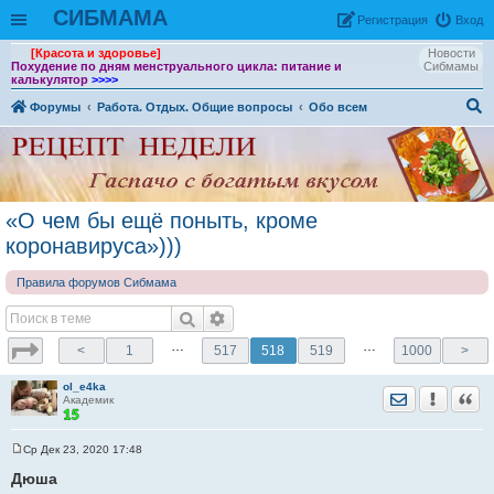
СИБМАМА
Рeгиcтpaция
Вход
[Красота и здоровье]
Новости
Похудение по дням менструального цикла: питание и
Сибмамы
калькулятор
>>>>
Форумы
Работа. Отдых. Общие вопросы
Обо всем
ои
ск
«О чем бы ещё поныть, кроме
коронавируса»)))
Правила форумов Сибмама
…
…
<
1
517
518
519
1000
>
ol_e4ka
Отправить лич
Уведомить
Цита
Академик
Ср Дек 23, 2020 17:48
С
о
Дюша
о