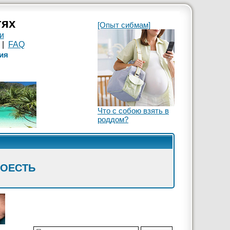
тях
[Опыт сибмам]
и
|
FAQ
ия
Что с собою взять в
роддом?
ПОЕСТЬ