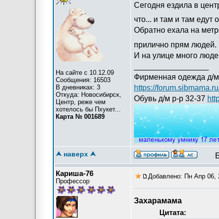
Сегодня ездила в центр
что... и там и там еду
Обратно ехала на метро
прилично прям людей.
И на улице много люде
_________________
На сайте с 10.12.09
Фирменная одежда д/м
Сообщения: 16503
В дневниках: 3
https://forum.sibmama.r
Откуда: Новосибирск,
Обувь д/м р-р 32-37
htt
Центр, реже чем
хотелось бы Пхукет...
Карта № 001689
⮝ наверх ⮝
Кариша-76
Добавлено: Пн Апр 06, 
Профессор
Захарамама
Цитата: