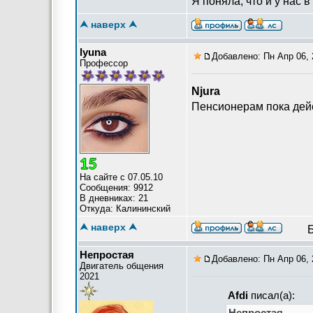
Я поняла, что и у нас в
⮝ наверх ⮝
lyuna
Добавлено: Пн Апр 06, 
Профессор
Njura
Пенсионерам пока дейс
На сайте с 07.05.10
Сообщения: 9912
В дневниках: 21
Откуда: Калининский
⮝ наверх ⮝
Непростая
Добавлено: Пн Апр 06, 
Двигатель общения
2021
Afdi
писал(а):
Непростая