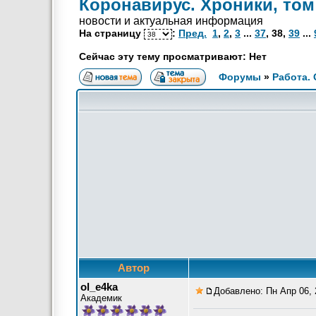
Коронавирус. Хроники, том
новости и актуальная информация
На страницу
:
Пред.
1
,
2
,
3
...
37
,
38
,
39
...
Сейчас эту тему просматривают: Нет
Форумы
»
Работа.
Автор
ol_e4ka
Добавлено: Пн Апр 06, 
Академик