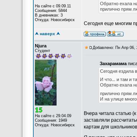
Обратно ехала на
На сайте с 09.09.11
прилично прям л
Сообщения: 5844
В дневниках: 3
Откуда: Новосибирск
Сегодня еще многим пр
⮝ наверх ⮝
Njura
Добавлено: Пн Апр 06, 
Студент
Захарамама
писа
Сегодня ездила в
И что... и там и 
Обратно ехала на
прилично прям л
И на улице много
Вчера читала статью (к
На сайте с 29.04.09
заставляли рассчитать
Сообщения: 1949
Откуда: Новосибирск
картам для школьников 