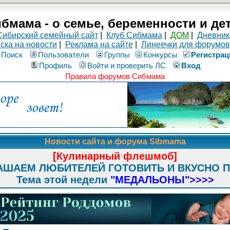
бмама - о семье, беременности и де
Сибирский семейный сайт
|
Клуб Сибмама
|
ДОМ
|
Дневник
ска на новости
|
Реклама на сайте
|
Линеечки для форумов
Поиск
Пользователи
Группы
Конкурсы
Рeгиcтpaц
Профиль
Войти и проверить ЛС
Вход
Правила форумов Сибмама
Новости сайта и форума Sibmama
[Кулинарный флешмоб]
АШАЕМ ЛЮБИТЕЛЕЙ ГОТОВИТЬ И ВКУСНО 
Тема этой недели
"МЕДАЛЬОНЫ"
>>>>