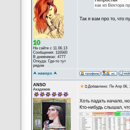
как из Вектора п
Так я вам про то, что 
На сайте с 11.06.13
Сообщения: 116560
В дневниках: 4777
Откуда: Где-то тут
рядом
⮝ наверх ⮝
ANSO
Добавлено: Пн Апр 06, 
Академик
Хоть падать начало, но 
Кто-нибудь слышал, что