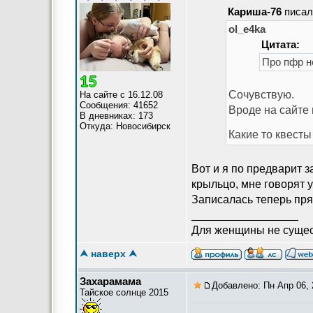
Кариша-76
писал(
ol_e4ka
Цитата:
Про пфр не
Сочувствую.
На сайте с 16.12.08
Сообщения: 41652
Вроде на сайте 
В дневниках: 173
Откуда: Новосибирск
Какие то квест
Вот и я по предварит з
крыльцо, мне говорят у
Записалась теперь прям
_________________
Для женщины не сущест
⮝ наверх ⮝
Захарамама
Добавлено: Пн Апр 06, 
Тайское солнце 2015