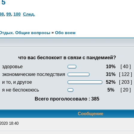
 5
98
,
99
,
100
След.
 Отдых. Общие вопросы
»
Обо всем
что вас беспокоит в связи с пандемией?
здоровье
10%
[ 40 ]
экономические последствия
31%
[ 122 ]
и то, и другое
52%
[ 203 ]
я не беспокоюсь
5%
[ 20 ]
Всего проголосовало : 385
Сообщение
2020 18:40