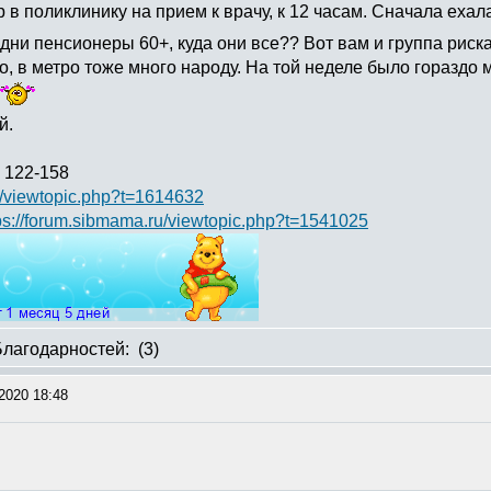
 в поликлинику на прием к врачу, к 12 часам. Сначала ехал
т одни пенсионеры 60+, куда они все?? Вот вам и группа риска
, в метро тоже много народу. На той неделе было гораздо м
й.
 122-158
u/viewtopic.php?t=1614632
ps://forum.sibmama.ru/viewtopic.php?t=1541025
Благодарностей:
(3)
2020 18:48