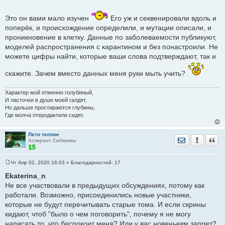
ибупрофен, завтра разрешают. Придерживайтесь
рекомендаций ВОЗ.
Это он вами мало изучен
Его уж и секвенировали вдоль и
Мыть руки, лицо, соблюдать социальную дистанцию. Все!
поперёк, и происхождение определили, и мутации описали, и
проникновение в клетку. Данные по заболеваемости публикуют,
моделей распространения с карантином и без понастроили. Не
можете цифры найти, которые ваши слова подтверждают, так и
скажите. Зачем вместо данных меня руки мыть учить?
Характер мой отменно голубиный,
И ласточки в душе моей галдят,
Но дальше простираются глубины,
Где молча птеродактили сидят.
Лето теплое
Отправить лич
Уведомить
Цита
Аспирант Сибмамы
Чт Апр 02, 2020 16:03
» Благодарностей:
17
С
о
Ekaterina_n
о
Не все участвовали в предыдущих обсуждениях, потому как
б
щ
работали. Возможно, присоединились новые участники,
е
которые не будут перечитывать старые тома. И если скрины
н
и
кидают, чтоб "было о чем поговорить", почему я не могу
е
написать то, что беспокоит меня? Или у вас новеньким запрет?