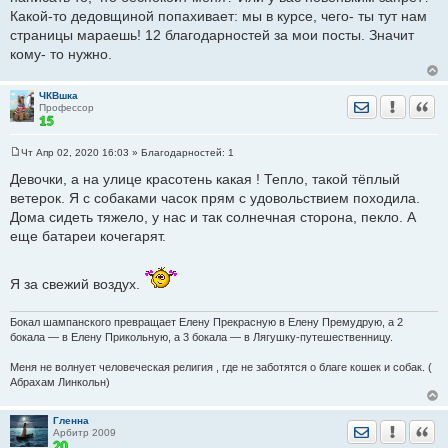
Какой-то дедовщиной попахивает: мы в курсе, чего- ты тут нам
страницы мараешь! 12 благодарностей за мои посты. Значит
кому- то нужно.
ЧКВшка
Отправить лич
Уведомить
Цита
Профессор
Чт Апр 02, 2020 16:03
» Благодарностей:
1
С
о
Девочки, а на улице красотень какая ! Тепло, такой тёплый
о
ветерок. Я с собаками часок прям с удовольствием походила.
б
щ
Дома сидеть тяжело, у нас и так солнечная сторона, пекло. А
е
еще батареи кочегарят.
н
и
е
Я за свежий воздух.
Бокал шампанского превращает Елену Прекрасную в Елену Премудрую, а 2
бокала — в Елену Прикольную, а 3 бокала — в Лягушку-путешественницу.
Меня не волнует человеческая религия , где не заботятся о благе кошек и собак. (
Абрахам Линкольн)
Гленна
Отправить лич
Уведомить
Цита
Арбитр 2009