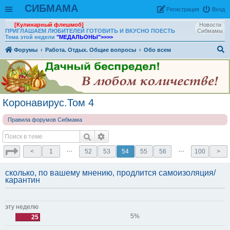
СИБМАМА
Рeгиcтpaция
Вход
[Кулинарный флешмоб]
Новости
ПРИГЛАШАЕМ ЛЮБИТЕЛЕЙ ГОТОВИТЬ И ВКУСНО ПОЕСТЬ
Сибмамы
Тема этой недели
"МЕДАЛЬОНЫ"
>>>>
Форумы
Работа. Отдых. Общие вопросы
Обо всем
ои
ск
Коронавирус.Том 4
Правила форумов Сибмама
…
…
<
1
52
53
54
55
56
100
>
сколько, по вашему мнению, продлится самоизоляция/
карантин
эту неделю
5%
25