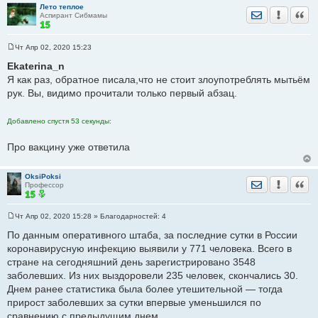
Лето теплое
Отправить лич
Уведомить
Цита
Аспирант Сибмамы
Чт Апр 02, 2020 15:23
С
о
Ekaterina_n
о
Я как раз, обратное писала,что не стоит злоупотреблять мытьём
б
щ
рук. Вы, видимо прочитали только первый абзац.
е
н
и
Добавлено спустя 53 секунды:
е
Про вакцину уже ответила
OksiPoksi
Отправить лич
Уведомить
Цита
Профессор
Чт Апр 02, 2020 15:28
» Благодарностей:
4
С
о
По данным оперативного штаба, за последние сутки в России
о
коронавирусную инфекцию выявили у 771 человека. Всего в
б
щ
стране на сегодняшний день зарегистрировано 3548
е
заболевших. Из них выздоровели 235 человек, скончались 30.
н
и
Днем ранее статистика была более утешительной — тогда
е
прирост заболевших за сутки впервые уменьшился по
сравнению с предыдущим днем.