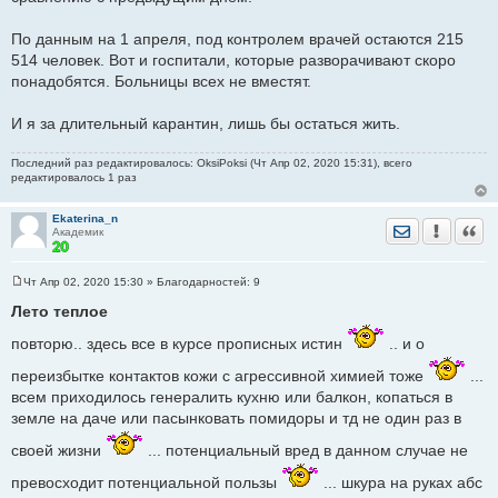
По данным на 1 апреля, под контролем врачей остаются 215
514 человек. Вот и госпитали, которые разворачивают скоро
понадобятся. Больницы всех не вместят.
И я за длительный карантин, лишь бы остаться жить.
Последний раз редактировалось: OksiPoksi (Чт Апр 02, 2020 15:31), всего
редактировалось 1 раз
Ekaterina_n
Отправить лич
Уведомить
Цита
Академик
Чт Апр 02, 2020 15:30
» Благодарностей:
9
С
о
Лето теплое
о
б
повторю.. здесь все в курсе прописных истин
.. и о
щ
е
н
переизбытке контактов кожи с агрессивной химией тоже
...
и
всем приходилось генералить кухню или балкон, копаться в
е
земле на даче или пасынковать помидоры и тд не один раз в
своей жизни
... потенциальный вред в данном случае не
превосходит потенциальной пользы
... шкура на руках абс