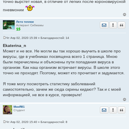
точно вырстет новая, в отличие от легких после короновирусной
пневмонии
Лето теплое
Отправить лич
Уведомить
Цита
Аспирант Сибмамы
Чт Апр 02, 2020 15:39
» Благодарностей:
14
С
о
Ekaterina_n
о
Может и не все. Не могли вы так хорошо выучить в школе про
б
щ
вирусы, где в учебниках посвящена всего 1 страница. Мною
е
были перечислены и объяснены пути попадания вируса в
н
и
организм. Как наш организм встречает вирусы. В школе этого
е
точно не проходят. Поэтому, может кто прочитает и задумается.
Я тоже могу посмотреть статистику заболеваний
самостоятельно, зачем же сюда скрины кидают? Так и с моей
информацией, не все в курсе, проверьте!
МонЯ81
Отправить лич
Уведомить
Цита
Студент
Чт Апр 02, 2020 15:40
» Благодарностей:
8
С
о