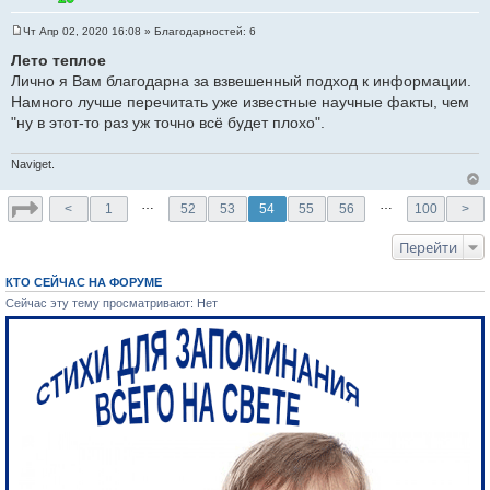
Чт Апр 02, 2020 16:08
» Благодарностей:
6
С
о
Лето теплое
о
Лично я Вам благодарна за взвешенный подход к информации.
б
щ
Намного лучше перечитать уже известные научные факты, чем
е
"ну в этот-то раз уж точно всё будет плохо".
н
и
е
Naviget.
…
…
<
1
52
53
54
55
56
100
>
Перейти
КТО СЕЙЧАС НА ФОРУМЕ
Сейчас эту тему просматривают: Нет