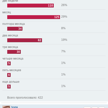
две недели
26%
110
месяц
29%
125
полтора месяца
8%
34
два месяца
19%
82
три месяца
7%
30
четыре месяца
1%
5
пять месяцев
1%
6
еще дольше
1%
5
Всего проголосовало:
422
lyuna