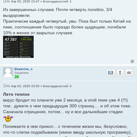
Чт Апр 02, 2020 15:47
» Благодарностей:
1
С
о
Из завершенных случаев: Почти четверть погибло, 3/4
о
выздоровели.
б
щ
Практически каждый четвертый, увы. Пока был только Китай на
е
пике, соотношение было гораздо более щадящим, погибали
н
и
10% и менее от закрытых случаев.
е
Ekaterina_n
Отправить лич
Уведомить
Цита
Академик
Чт Апр 02, 2020 15:50
» Благодарностей:
4
С
о
Лето теплое
о
вирус бродит по планете уже 2 месяца, в этой теме уже 4 (!!!)
б
щ
том.. думете о чем предыдущие 300 страниц ... и об этом тоже..
е
Саначала отрицание, потом... ну и все дальнейшие стадии
н
и
е
Понимаете в чем прикол... с течением жизни мы, безусловно,
что-то слегка подзабываем (имею ввиду школьную программу),