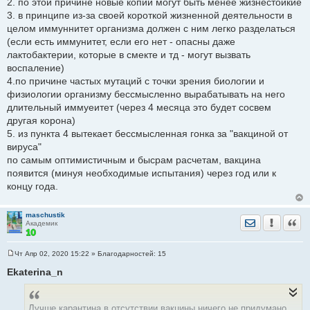
2. по этой причине новые копии могут быть менее жизнестойкие
3. в принципе из-за своей короткой жизненной деятельности в
целом иммуннитет организма должен с ним легко разделаться
(если есть иммунитет, если его нет - опасны даже
лактобактерии, которые в смекте и тд - могут вызвать
воспаление)
4.по причине частых мутаций с точки зрения биологии и
физиологии организму бессмысленно вырабатывать на него
длительный иммуеитет (через 4 месяца это будет сосвем
другая корона)
5. из пункта 4 вытекает бессмысленная гонка за "вакциной от
вируса"
по самым оптимистичным и бысрам расчетам, вакцина
появится (минуя необходимые испытания) через год или к
концу года.
maschustik
Отправить лич
Уведомить
Цита
Академик
Чт Апр 02, 2020 15:22
» Благодарностей:
15
С
о
Ekaterina_n
о
б
щ
е
Лучше карантина в отсутствии вакцины ничего не придумано.
н