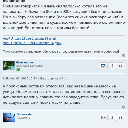
maschustik
о
Прям как говорится с языка сняли,только хотела это же
б
щ
написать... Я была и в 90х и в 2000х ситуации были печальные.
е
Но я выберу самоизоляцию (если это снизит риск заражения) и
н
и
дальнейшее сидение на сухпайке, чем неизвестное осложнение
е
или не дай Бог стоять возле могилы близкого!
моей Ягодке 25 лет 1 месяц 14 дней
моей Сластёне 15 лет 4 месяца 16 дней
Тихо носиком сопит, маму обнимая, вот он, рядышком лежит, мой кусочек рая!
Лето теплое
Отправить лич
Уведомить
Цита
Аспирант Сибмамы
Чт Апр 02, 2020 15:43
» Благодарностей:
1
С
о
К прописным истинам относится, как раз ношение масок на
о
улице. Не смотря на то, что вы против моих постов, я все равно
б
щ
чуть позже напишу почему это самовредительство. Вдруг, кто-то
е
не задумывается и носит маски на улице.
н
и
е
Onlinekate
Отправить лич
Уведомить
Цита
Академик