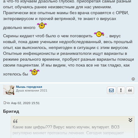
а что-то изучаем доаольно глубоко. приобретая самый разный
опыт, обучаясь ранее неизвестным для нас умениям.
Практически все опытные мамы без врача справятся с ОРВИ,
энтеровирусом и прочей ветрянкой, те знают о вирусах
довольно много
Скрины кидают чтоб было о чем поговорить
.. вирус
новый, пока даже учеными недообследованный, весь прошлый
опыт, как выяснилось, непригоден в ситуации с этим вирусом.
Опытные инфекционисты и реаниматологи ищут варианты в
режиме реального времени, пробуют разные варианты помощи
своим пациентам. И мы видим, что пока все не так гладко, как
хотелось бы
Мышь городская
Отправить лич
Уведомить
Цита
Душа компании 2021
Чт Апр 02, 2020 15:51
С
о
Бригид
о
б
щ
е
Какие вам цифры??? Вирус мало изучен, мутирует. ВОЗ
н
и
регулярно меняет протоколы лечения. Сегодня запрещают
е