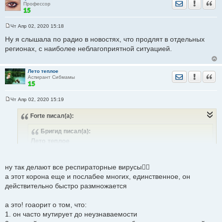
Отправить лич
Уведомить
Цита
Профессор
Чт Апр 02, 2020 15:18
С
о
Ну я слышала по радио в новостях, что продлят в отдельных
о
регионах, с наиболее неблагоприятной ситуацией.
б
щ
е
н
Лето теплое
и
Отправить лич
Уведомить
Цита
Аспирант Сибмамы
е
Чт Апр 02, 2020 15:19
С
о
Forte
писал(а):
о
б
щ
Бригид
писал(а):
е
н
Лето теплое
и
Рядовой вирус не вызывает пневмонии и дистресс-
е
синдром за несколько суток.
ну так делают все респираторные вирусы🤷‍♀️
а этот корона еще и послабее многих, единственное, он
Здравствуйте... Пневмонии как раз могут быть от многих
действительно быстро размножается
вирусов. И от бактерий.
а это! гоаорит о том, что:
1. он часто мутирует до неузнаваемости