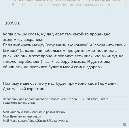
и
Все эти посылы о паникерстве, тяготах экономического
е
провала звучат ровно до первой смерти в окружении
+100500.
Когда слышу слова, ну да умрет там какой-то процент,но
экономику сохраним. ..
Если выбирать между "сохранить экономику" и "сохранить своих
близких" (а даже при небольшом проценте смертности,есть
риск, что они в этот процент попадут, есть риск, что выживут, но
тяжело переболеют). ..... Я выберу близких. И да, готова
обнищать, но пусть все будут в моей семье здоровы.
Поэтому надеюсь,что у нас будет примерно как в Германии.
Длительный карантин.
Последний раз редактировалось: maschustik (Чт Апр 02, 2020 15:25), всего
редактировалось 1 раз
Мои каналы о моей борьбе с раком легких
Мои Дзен канал legkoejizn
Мой Макс канал ЛёгкоеЖизнь&ЛёгкаяЖизнь