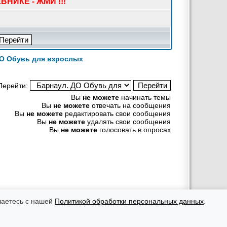
ВНИКЕ - ЖМИ !!!
ДО Обувь для взрослых
Перейти:
Вы
не можете
начинать темы
Вы
не можете
отвечать на сообщения
Вы
не можете
редактировать свои сообщения
Вы
не можете
удалять свои сообщения
Вы
не можете
голосовать в опросах
рекламных материалов ответственность несут рекламодатели.
оровья, необходимо консультироваться с врачом.
шаетесь с нашей
Политикой обработки персональных данных
.