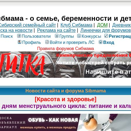
бмама - о семье, беременности и де
Сибирский семейный сайт
|
Клуб Сибмама
|
ДОМ
|
Дневник
ска на новости
|
Реклама на сайте
|
Линеечки для форумов
Поиск
Пользователи
Группы
Конкурсы
Рeгиcтpaц
Профиль
Войти и проверить ЛС
Вход
Правила форумов Сибмама
Новости сайта и форума Sibmama
[Красота и здоровье]
 дням менструального цикла: питание и кал