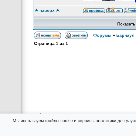
⮝ наверх ⮝
Показать
Форумы
»
Барнаул 
Страница
1
из
1
Использование материалов возможно только в интернете при
Администрация не несет ответственности за соо
Мы используем файлы cookie и сервисы аналитики для улуч