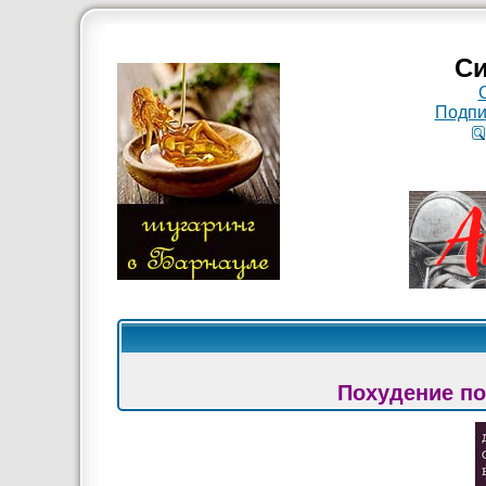
Си
Подпи
Похудение по