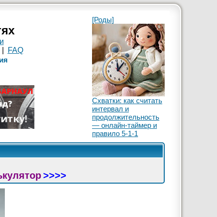
[Роды]
тях
и
|
FAQ
ия
Схватки: как считать
интервал и
продолжительность
— онлайн-таймер и
правило 5-1-1
ькулятор
>>>>