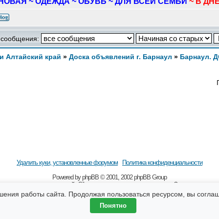
НОВАЯ ~ ОДЕЖДА ~ ОБУВЬ ~ ДЛЯ ВСЕЙ СЕМЬИ
~ В ДНЕ
 сообщения:
и Алтайский край
»
Доска объявлений г. Барнаул
»
Барнаул. 
Удалить куки, установленные форумом
Политика конфиденциальности
Powered by
рhрВВ
© 2001, 2002 рhрВВ Grоuр
 наличии гиперссылки на сайт Sibmama.ru и с указанием авторства. За содержание 
бщения, оставляемые посетителями сайта. Помните, что по вопросам, касающимся зд
шения работы сайта. Продолжая пользоваться ресурсом, вы согла
Понятно