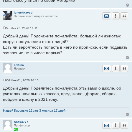
Наш класс учится по своей методике
е
н
и
е
lenochkaved
Отправить лич
Уведомить
Цита
Первый класс вторая четверть
Чт Янв 23, 2020 14:11
С
о
Добрый день! Подскажите пожалуйста, большой ли ажиотаж
о
вокруг поступления в этот лицей?
б
щ
Есть ли вероятность попасть в него по прописке, если подавать
е
заявление не в числе первых?
н
и
е
LoKina
Отправить лич
Уведомить
Цита
Ясельки
Сб Фев 01, 2020 16:15
С
о
Добрый день! Поделитесь пожалуйста отзывами о школе, об
о
учителях начальных классов, предшколе, ,форме, сборах,
б
щ
пойдём в школу в 2021 году.
е
н
и
Нашей Кисоньке 12 лет 3 месяца 17 дней
е
Anaxo777
Отправить лич
Уведомить
Цита
Профессор