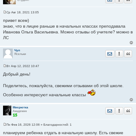
Ср Авг 18, 2021 13:05
С
о
привет всем)
о
знаю, что в лицее раньше в начальных классах преподавала
б
щ
Иванова Ольга Васильевна. Можно отзывы об учителе? можно в
е
ЛС
н
и
е
Чуп
Отправить лич
Уведомить
Цита
Ясельки
Вт Апр 12, 2022 10:47
С
о
Добрый день!
о
б
щ
Поделитесь, пожалуйста, свежими отзывами об этой школе.
е
н
Особенно интересуют начальные классы
и
е
Михрютка
Отправить лич
Уведомить
Цита
Академик
Пн Фев 16, 2026 12:06
» Благодарностей:
1
С
о
планируем ребенка отдать в начальную школу. Есть свежие
о