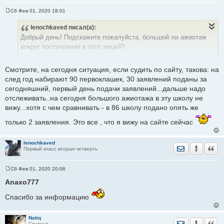
Сб Фев 01, 2020 18:01
С
о
lenochkaved
писал(а):
о
б
Добрый день! Подскажите пожалуйста, большой ли ажиотаж
щ
е
вокруг поступления в этот лицей?
н
Есть ли вероятность попасть в него по прописке, если
и
е
подавать заявление не в числе первых?
Смотрите, на сегодня ситуация, если судить по сайту, такова: на
след год набирают 90 первоклашек, 30 заявлений поданы за
сегодняшний, первый день подачи заявлений...дальше надо
отслеживать..на сегодня большого ажиотажа в эту школу не
вижу...хотя с чем сравнивать - в 86 школу подано опять же
только 2 заявления. Это все , что я вижу на сайте сейчас
lenochkaved
Отправить лич
Уведомить
Цита
Первый класс вторая четверть
Сб Фев 01, 2020 20:06
С
о
Anaxo777
о
б
Спасибо за информацию
щ
е
н
и
Natiq
Отправить лич
Уведомить
Цита
е
Студент