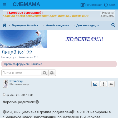
СИБМАМА
Рeгиcтpaция
Вход
[Здоровье беременной]
Новости
Кофе во время беременности: вред, польза и норма ВОЗ
Сибмамы
Барнаул и Алтайский край
Алтайские детки - все о воспитании детей в Барнауле и Алтайском крае
Детские сады, школы, вузы, ссузы Барнаула и Алтайского края
ои
ск
Лицей №122
Барнаул ул. Папанинцев 115
Правила форумов Сибмама
Степ-Леди
Отправить лич
Уведомить
Цита
Школьные годы
Ср Июн 28, 2017 8:35
С
о
Дорогие родители!😊
о
б
щ
🔴Мы, инициативная группа родителей🔴, в 2017г набираем в
е
г.Барнауле класс, работающий по методике В.И.Жохова.
н