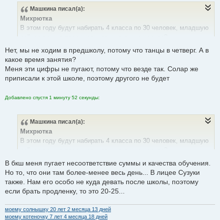
о
Машкина
писал(а):
о
б
Михрютка
щ
е
В этом году будут набирать 4 класса по 30 человек, младшую
н
сейчас вожу в предшколу, вт и чт, вы не ходите?
и
е
Нет, мы не ходим в предшколу, потому что танцы в четверг. А в
Меня сильно пугает цифра- 30
какое время занятия?
Сижу, читаю про БКШ, там пугает сумма
Меня эти цифры не пугают, потому что везде так. Солар же
приписали к этой школе, поэтому другого не будет
Добавлено спустя 1 минуту 52 секунды:
Машкина
писал(а):
Михрютка
В этом году будут набирать 4 класса по 30 человек, младшую
сейчас вожу в предшколу, вт и чт, вы не ходите?
В бкш меня пугает несоответствие суммы и качества обучения.
Меня сильно пугает цифра- 30
Но то, что они там более-менее весь день... В лицее Сузуки
Сижу, читаю про БКШ, там пугает сумма
также. Нам его особо не куда девать после школы, поэтому
если брать продленку, то это 20-25...
моему солнышку 20 лет 2 месяца 13 дней
моему котеночку 7 лет 4 месяца 18 дней