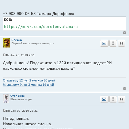
+7 903 990-06-53 Тамара Дорофеева
КОД:
https://m.vk.com/dorofeevatamara
Еле4ка
Отправить лич
Уведомить
Цита
Первый класс вторая четверть
Вс Авг 25, 2019 9:51
С
о
Добрый день! Подскажите в 122й пятидневная неделя?И
о
насколько сильная начальная школа?
б
щ
е
н
Старшему 12 лет 2 месяца 20 дней
и
Младшему 9 лет 3 месяца 19 дней
е
Степ-Леди
Отправить лич
Уведомить
Цита
Школьные годы
Пн Сен 02, 2019 23:31
С
о
Пятидневная.
о
Начальная школа сильна.
б
щ