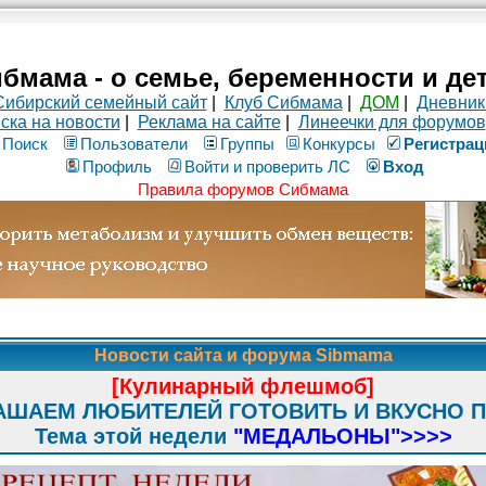
бмама - о семье, беременности и де
Сибирский семейный сайт
|
Клуб Сибмама
|
ДОМ
|
Дневник
ска на новости
|
Реклама на сайте
|
Линеечки для форумов
Поиск
Пользователи
Группы
Конкурсы
Рeгиcтpaц
Профиль
Войти и проверить ЛС
Вход
Правила форумов Сибмама
Новости сайта и форума Sibmama
[Кулинарный флешмоб]
АШАЕМ ЛЮБИТЕЛЕЙ ГОТОВИТЬ И ВКУСНО 
Тема этой недели
"МЕДАЛЬОНЫ"
>>>>