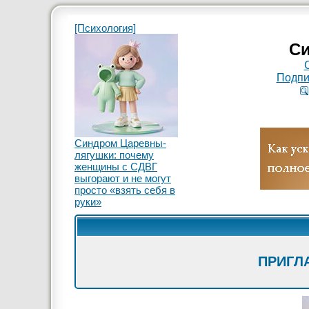
[Психология]
Си
Подпи
Синдром Царевны-
лягушки: почему
женщины с СДВГ
выгорают и не могут
просто «взять себя в
руки»
ПРИГЛ