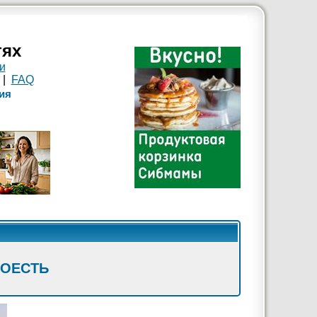
тях
и
|
FAQ
ия
ПОЕСТЬ