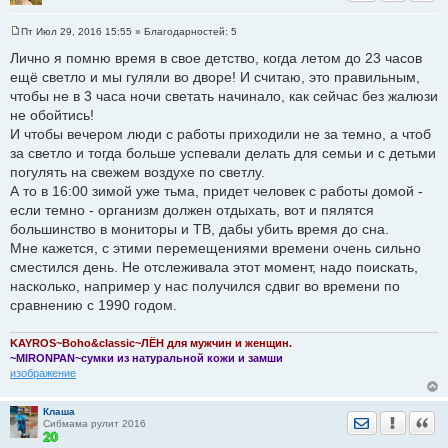
Пт Июл 29, 2016 15:55
» Благодарностей:
5
С
о
Лично я помню время в свое детство, когда летом до 23 часов
о
ещё светло и мы гуляли во дворе! И считаю, это правильным,
б
щ
чтобы не в 3 часа ночи светать начинало, как сейчас без жалюзи
е
не обойтись!
н
и
И чтобы вечером люди с работы приходили не за темно, а чтоб
е
за светло и тогда больше успевали делать для семьи и с детьми
погулять на свежем воздухе по светлу.
А то в 16:00 зимой уже тьма, придет человек с работы домой -
если темно - организм должен отдыхать, вот и пялятся
большинство в мониторы и ТВ, дабы убить время до сна.
Мне кажется, с этими перемещениями времени очень сильно
сместился день. Не отслеживала этот момент, надо поискать,
насколько, например у нас получился сдвиг во времени по
сравнению с 1990 годом.
KAYROS~Boho&classic~ЛЁН для мужчин и женщин.
~MIRONPAN~сумки из натуральной кожи и замши
изображение
Клаша
Отправить лич
Уведомить
Цита
Сибмама рулит 2016