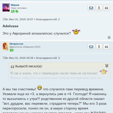
вокруг них, чтобы они заснули хотя бы в 3 часа ночи! У многих
Мираж
Отправить лич
Уведомить
Цита
Наш человек
теле- радио- и интернет-журналистов начались онкологические
проблемы (головы, иначе как объяснить .ээ..выпады некоторых
из них в дни после перевода), которые несомненно
Вс Июл 31, 2016 19:57
» Благодарностей:
2
С
предсказывали...
о
Adelvase
о
б
Это у Аврориной апокалипсис случился?
щ
е
н
и
Непростая
Отправить лич
Уведомить
Цита
е
Двигатель общения 2021
Вс Июл 31, 2016 20:26
» Благодарностей:
3
С
о
Кьяра10
писал(а):
о
б
щ
Я так и знала, что с переводом часов тема не заглохнет.
е
Всегда найдутся недовольные любым положением дел на
н
и
сегодня.
е
А я ( и вся моя семья), наверное, робот. Никак на меня перевод
А мы так счастливы!
что случился-таки перевод времени.
часов ни в какую сторону не влияет . Но, справедливости
Уезжали еще из +3, а вернулись уже в +4. Господи! Я наконец-
ради, замечу, что с летним временем, когда темнеет поздно,
то высыпаюсь с утра!!! родственник из другой области сказал
как-то привычнее.
"вот, дурдом, вас перевели, страдаете теперь?" Мы его 3 раза
переспросили, понял ли он, в какую сторону время
перевели,как мы можем от этого страдать, когда так ЖДАЛИ!!!