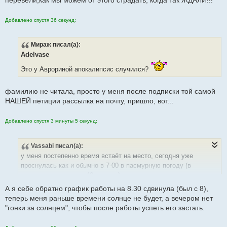
Добавлено спустя 36 секунд:
Мираж
писал(а):
Adelvase
Это у Аврориной апокалипсис случился?
фамилию не читала, просто у меня после подписки той самой
НАШЕЙ петиции рассылка на почту, пришло, вот...
Добавлено спустя 3 минуты 5 секунд:
Vassabi
писал(а):
у меня постепенно время встаёт на место, сегодня уже
проснулась как и обычно в 7-00 в пасмурную погоду (в
солнечную минут на 40 раньше), ложиться тоже начинаю в
привычное время, до 22-30
А я себе обратно график работы на 8.30 сдвинула (был с 8),
Времени теперь хватает, сил прибавилось.
теперь меня раньше времени солнце не будет, а вечером нет
"гонки за солнцем", чтобы после работы успеть его застать.