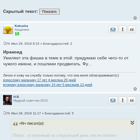
Скрытый текст:
Показать
Kukuska
Отправить лич
Уведомить
Цита
Академик
Пт Июл 29, 2016 8:15
» Благодарностей:
2
С
о
Ирансид
о
Умиляет эта фишка в теме в этой: придумаю себе чего-то от
б
щ
чужого имени, и пошлиии продвигать. Фу...
е
н
и
Лично я хожу на службу только потому, что она меня облагораживает(с)
е
взрослому мальчику 17 лет 4 месяца 29 дней
второму взрослому мальчику 14 лет 5 месяцев 13 дней
Н.В.
Отправить лич
Уведомить
Цита
Мудрый советчик 2015
Пт Июл 29, 2016 11:17
» Благодарностей:
5
С
о
=N=
писал(а):
о
б
щ
е
Опрос, устроенный на следующий день после любого
н