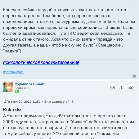
перевода, покажет тьмы и тьмы недовольных просто потому,
и
е
что у людей сместился привычный режим дня, а не потому,
Конечно, сейчас неудобство испытывают даже те, кто хотел
что они недовольны новым временем.
перевода стрелок. Тем более, что перевод совпал с
Этих недовольных было не сосчитать после каждого перехода
похолоданием, а также с пасмурным и дымным небом. Если бы
- в течение 30 лет подряд.
перевели время как первоначально собирались - 3 июля, было
Поэтому нынешние комментарии абсолютно не показательны.
бы легче адаптироваться. Ну а НГС ведёт себя некрасиво. Не
Но ведь НГС нужно непременно изобразить, что народ массово
ожидала от них такого. Хотя что с них взять - "правда - это
недоволен.
другая газета, а наша - чтоб не скучно было" (Смешарики,
"радуга")
ПСИХОЛОГИЧЕСКОЕ КОНСУЛЬТИРОВАНИЕ
изображение
Журавлёва Оксана
Отправить лич
Уведомить
Цита
Академик
Пт Июл 29, 2016 11:59
» Благодарностей:
4
С
о
Kukuska
о
А это не придумано, это действительно так, я про это еще в
б
щ
2006 году знала, как раз, когда в "бизнес" работать пришла, там
е
в открытую про это говорили. И, если прочтете внимательно
н
и
тему, и сейчас у многих УФ основной стон не "как же мы
е