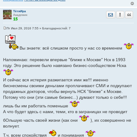
ТётяИра
Отправить лич
Уведомить
Цита
Академик
Пт Июл 29, 2016 7:55
» Благодарностей:
7
С
о
о
б
щ
Вы знаете: всё слишком просто у нас со временем
е
н
и
Напоминаю: перевели впервые "ближе к Москве" Нск в 1993
е
году. Это решение было навязано бизнес-сообществом Нска
И сейчас вся истерия разжигается ими же!!! именно
биснесмены своими деньгами проплачивают СМИ и подкупают
продажных докторов, чтобы вернуть НСК "ближе" к Москве.
Потому что они (эти самые бизнес...) думают только о себе!!!
лишь бы им работать поменьше
А что будет здесь с нами, теми, кто в заграницах не проводит
бОльшую часть своей жизни (как они
), их совершенно не
волнует.
Т.ч. всем спокойствия
и понимания