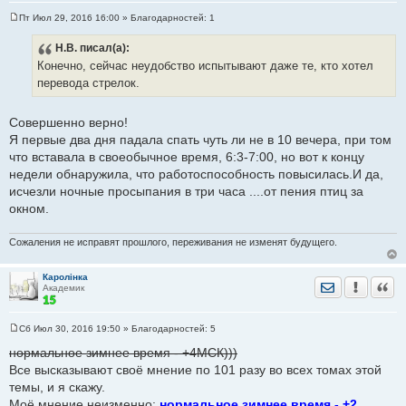
Пт Июл 29, 2016 16:00
» Благодарностей:
1
С
о
Н.В.
писал(а):
о
б
Конечно, сейчас неудобство испытывают даже те, кто хотел
щ
е
перевода стрелок.
н
и
е
Совершенно верно!
Я первые два дня падала спать чуть ли не в 10 вечера, при том
что вставала в своеобычное время, 6:3-7:00, но вот к концу
недели обнаружила, что работоспособность повысилась.И да,
исчезли ночные просыпания в три часа ....от пения птиц за
окном.
Сожаления не исправят прошлого, переживания не изменят будущего.
Каролiнка
Отправить лич
Уведомить
Цита
Академик
Сб Июл 30, 2016 19:50
» Благодарностей:
5
С
о
нормальное зимнее время - +4МСК)))
о
Все высказывают своё мнение по 101 разу во всех томах этой
б
щ
темы, и я скажу.
е
Моё мнение неизменно:
н
нормальное зимнее время - +2