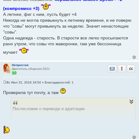
и
е
(компромисс +3)
А летнее, фиг с ним, пусть будет +4
Никогда не могла привыкнуть к летнему времени, и не поверю
что "совы" могут привыкнуть за неделю. Значит ненастоящие
"совы".
Одна надежда - старость. В старости все легко просыпаются
рано утром, что совы что жаворонки, там уже бессонница
мучает
Непростая
Отправить лич
Уведомить
Цита
Двигатель общения 2021
Вс Июл 31, 2016 19:54
» Благодарностей:
1
С
о
Проверила тут почту, а там
о
б
щ
е
н
Послесловие о переводе и адаптации.
и
е
28 июля, 2016 — Дорогие друзья. Случился апокалипсис!
Люди не высыпаются, у многих болит голова. У всех детей
поголовно сбился режим дня, и родителям приходится плясать