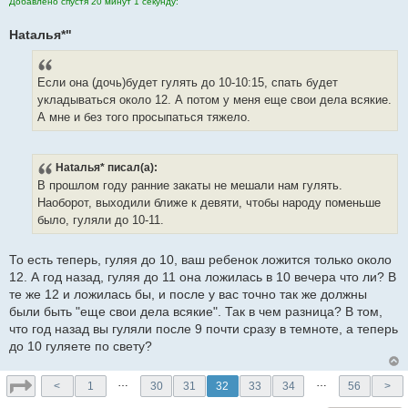
Добавлено спустя 20 минут 1 секунду:
Hataлья*"
Если она (дочь)будет гулять до 10-10:15, спать будет
укладываться около 12. А потом у меня еще свои дела всякие.
А мне и без того просыпаться тяжело.
Hataлья*
писал(а):
В прошлом году ранние закаты не мешали нам гулять.
Наоборот, выходили ближе к девяти, чтобы народу поменьше
было, гуляли до 10-11.
То есть теперь, гуляя до 10, ваш ребенок ложится только около
12. А год назад, гуляя до 11 она ложилась в 10 вечера что ли? В
те же 12 и ложилась бы, и после у вас точно так же должны
были быть "еще свои дела всякие". Так в чем разница? В том,
что год назад вы гуляли после 9 почти сразу в темноте, а теперь
до 10 гуляете по свету?
…
…
<
1
30
31
32
33
34
56
>