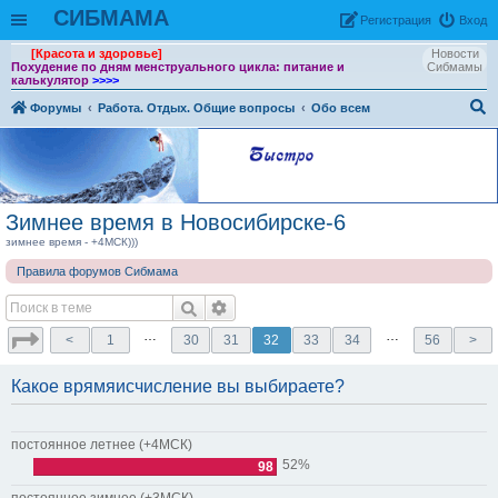
СИБМАМА
Рeгиcтpaция
Вход
[Красота и здоровье]
Новости
Похудение по дням менструального цикла: питание и
Сибмамы
калькулятор
>>>>
Форумы
Работа. Отдых. Общие вопросы
Обо всем
ои
ск
Зимнее время в Новосибирске-6
зимнее время - +4МСК)))
Правила форумов Сибмама
…
…
<
1
30
31
32
33
34
56
>
Какое врямяисчисление вы выбираете?
постоянное летнее (+4МСК)
52%
98