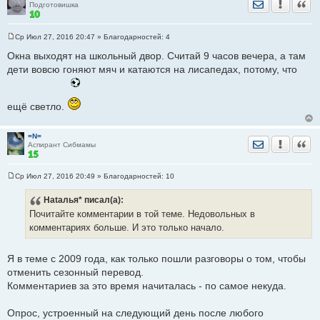
Отправить лич
Уведомить
Цита
Подготовишка
Ср Июл 27, 2016 20:47
» Благодарностей:
4
С
о
Окна выходят на школьный двор. Считай 9 часов вечера, а там
о
дети вовсю гоняют мяч и катаются на лисапедах, потому, что
б
щ
е
н
и
ещё светло.
е
=N=
Отправить лич
Уведомить
Цита
Аспирант Сибмамы
Ср Июл 27, 2016 20:49
» Благодарностей:
10
С
о
Hataлья*
писал(а):
о
б
Почитайте комментарии в той теме. Недовольных в
щ
е
комментариях больше. И это только начало.
н
и
е
Я в теме с 2009 года, как только пошли разговоры о том, чтобы
отменить сезонный перевод.
Комментариев за это время начиталась - по самое некуда.
Опрос, устроенный на следующий день после любого