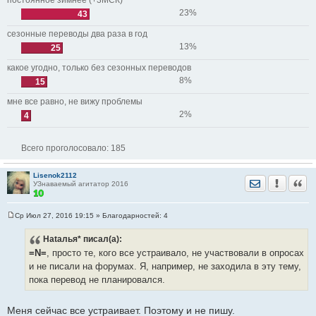
постоянное зимнее (+3МСК)
23%
43
сезонные переводы два раза в год
13%
25
какое угодно, только без сезонных переводов
8%
15
мне все равно, не вижу проблемы
2%
4
Всего проголосовало:
185
Lisenok2112
Отправить лич
Уведомить
Цита
УЗнаваемый агитатор 2016
Ср Июл 27, 2016 19:15
» Благодарностей:
4
С
о
Hataлья*
писал(а):
о
б
=N=
, просто те, кого все устраивало, не участвовали в опросах
щ
е
и не писали на форумах. Я, например, не заходила в эту тему,
н
пока перевод не планировался.
и
е
Меня сейчас все устраивает. Поэтому и не пишу.