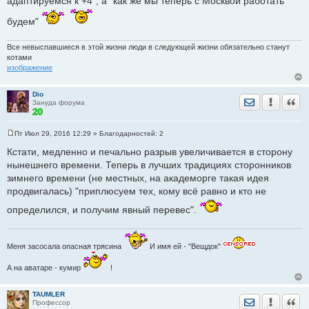
адаптируемся к +4", а "как же мы теперь с Москвой работать
будем"
Все невыспавшиеся в этой жизни люди в следующей жизни обязательно станут
котами
изображение
Dio
Отправить лич
Уведомить
Цита
Зануда форума
Пт Июл 29, 2016 12:29
» Благодарностей:
2
С
о
Кстати, медленно и печально разрыв увеличивается в сторону
о
нынешнего времени. Теперь в лучших традициях сторонников
б
щ
зимнего времени (не местных, на академорге такая идея
е
продвигалась) "приплюсуем тех, кому всё равно и кто не
н
и
е
определился, и получим явный перевес".
Меня засосала опасная трясина
И имя ей - "Вещдок"
А на аватаре - кумир
!
TAUMLER
Отправить лич
Уведомить
Цита
Профессор