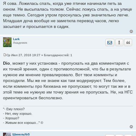
Я сова. Ложилась спать, когда уже птички начинали петь за
окном. Не высыпалась толком. Сейчас ложусь спать, а на улице
еще темно. Сегодня утром проснулась уже значительно легче.
Младшая доча вообще не заметила перевод часов, легко
засыпает и просыпается в садик.
Lark
Отправить лич
Уведомить
Цита
Академик
Ср Июл 27, 2016 19:27
» Благодарностей:
1
С
о
Dio
, может у них установка - пропускать на два комментария с
о
их точкой зрения, один с противоположной, что бы в результате
б
щ
нужное им мнение превалировало. Вот твои комменты и
е
проходили. Мы же не знаем как там модерируют. Тем более,
н
и
если комменты про Кехмана не пропускают, то могут так же и в
е
этой теме не нужную им точку зрения не пропускать. Не, на НГС
ориентироваться бесполезно.
"- Ему плохо?
- Нет, ему хорошо.
- Хорошо?
- Живым все хорошо..." ©
Шинель№5