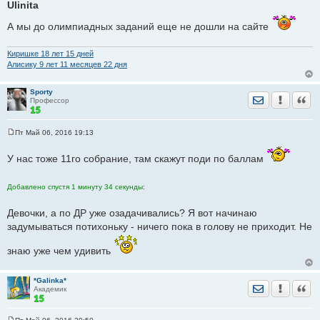
Ulinita
А мы до олимпиадных заданий еще не дошли на сайте
Киришке 18 лет 15 дней
Алисику 9 лет 11 месяцев 22 дня
Sporty
Отправить лич
Уведомить
Цита
Профессор
Пт Май 06, 2016 19:13
С
о
о
У нас тоже 11го собрание, там скажут поди по баллам
б
щ
е
Добавлено спустя 1 минуту 34 секунды:
н
и
е
Девочки, а по ДР уже озадачивались? Я вот начинаю
задумываться потихоньку - ничего пока в голову не приходит. Не
знаю уже чем удивить
*Galinka*
Отправить лич
Уведомить
Цита
Академик