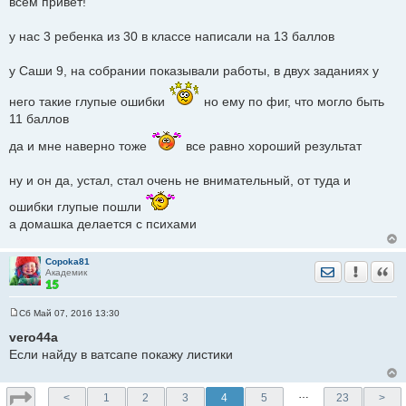
всем привет!
о
б
щ
у нас 3 ребенка из 30 в классе написали на 13 баллов
е
н
и
у Саши 9, на собрании показывали работы, в двух заданиях у
е
него такие глупые ошибки
но ему по фиг, что могло быть
11 баллов
да и мне наверно тоже
все равно хороший результат
ну и он да, устал, стал очень не внимательный, от туда и
ошибки глупые пошли
а домашка делается с психами
Copoka81
Отправить лич
Уведомить
Цита
Академик
Сб Май 07, 2016 13:30
С
о
vero44a
о
Если найду в ватсапе покажу листики
б
щ
е
н
…
<
1
2
3
4
5
23
>
и