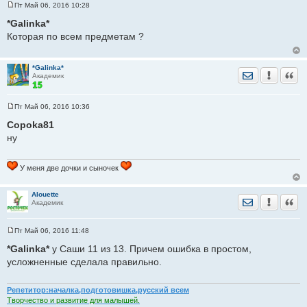
Пт Май 06, 2016 10:28
С
о
*Galinka*
о
Которая по всем предметам ?
б
щ
е
н
*Galinka*
и
Отправить лич
Уведомить
Цита
Академик
е
Пт Май 06, 2016 10:36
С
о
Copoka81
о
ну
б
щ
е
н
У меня две дочки и сыночек
и
е
Alouette
Отправить лич
Уведомить
Цита
Академик
Пт Май 06, 2016 11:48
С
о
*Galinka*
у Саши 11 из 13. Причем ошибка в простом,
о
усложненные сделала правильно.
б
щ
е
н
Репетитор:началка,подготовишка,русский всем
и
Творчество и развитие для малышей.
е