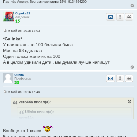
Партнёр Amway. Бесплатные карты 15%. 9134894200
Copoka81
Отправить лич
Уведомить
Цита
Академик
Пт Май 06, 2016 13:03
С
о
*Galinka*
о
У нас какая - то 100 бальная была
б
щ
Моя на 93 сделала
е
Один только мальчик на 100
н
и
А в целом удивили дети , мы думали лучше напишут
е
Ulinita
Отправить лич
Уведомить
Цита
Профессор
Пт Май 06, 2016 16:46
С
о
vero44a
писал(а):
о
б
щ
Ulinita
писал(а):
е
н
vero44a
и
Сейчас последняя тема по математике - зеркальное
е
отражение, оси симметрии
Вообще-то 1 класс
Кстати, мне вчера инфо про олимпиаду прислали, там такое