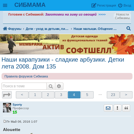
СИБМАМА
Рeгиcтpaция
Вход
Готовим с Сибмамой:
Заготовки на зиму из овощей
>>>>
Новости
Сибмамы
Форумы
Дети - уход за детьми, питание и воспитание детей.
Наши малыши. Общение ровесников и соратников
ои
ск
Наши карапузики - сладкие арбузики. Детки
лета 2008. Дом 135
Правила форумов Сибмама
…
<
1
2
3
4
5
23
>
Sporty
Отправить лич
Уведомить
Цита
Профессор
Пт Май 06, 2016 1:07
С
о
Alouette
о