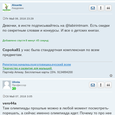
Alouette
Отправить лич
Уведомить
Цита
Академик
Пт Май 06, 2016 23:29
С
о
Девочки, в инсте подписывайтесь на @labirintmam. Есть скидки
о
по секретным словам и конкурсы. И все о детских книгах.
б
щ
е
н
Добавлено спустя 8 минут 45 секунд:
и
е
Copoka81
у нас была стандартная комплексная по всем
предметам.
Репетитор:началка,подготовишка,русский всем
Творчество и развитие для малышей.
Партнёр Amway. Бесплатные карты 15%. 9134894200
Ulinita
Отправить лич
Уведомить
Цита
Профессор
Сб Май 07, 2016 3:05
С
о
vero44a
о
Там олимпиады прошлые можно в любой момент посмотреть-
б
щ
порешать, а сейчас именно олимпиада идет. Почему то про нее
е