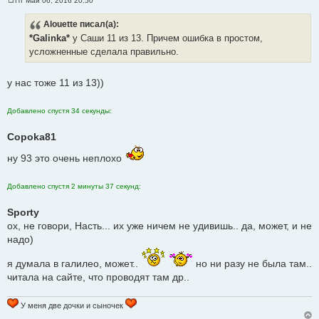
Пт Май 06, 2016 20:50
С
о
Alouette
писал(а):
о
б
*Galinka*
у Саши 11 из 13. Причем ошибка в простом,
щ
е
усложненные сделала правильно.
н
и
е
у нас тоже 11 из 13))
Добавлено спустя 34 секунды:
Copoka81
ну 93 это очень неплохо
Добавлено спустя 2 минуты 37 секунд:
Sporty
ох, не говори, Насть... их уже ничем не удивишь.. да, может, и не
надо)
я думала в галилео, может..
но ни разу не была там..
читала на сайте, что проводят там др..
У меня две дочки и сыночек