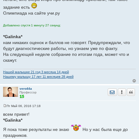
задание есть
МамО
Это у старшей?
Олимпиада на сайте учи.ру
Добавлено спустя 1 минуту 27 секунд:
*Galinka*
нам никаких оценок и баллов не говорят. Предупреждали, что
будут диагностические работы, но узнаем уже по факту.
На следующей неделе собрание по итогам года, может что и
скажут.
Нашей малышке 21 год 3 месяца 14 дней
Нашему малышу 17 лет 11 месяцев 28 дней
vero44a
Отправить лич
Уведомить
Цита
Профессор
Пт Май 06, 2016 17:18
С
о
всем привет!
о
*Galinka*
б
щ
е
Я пока тоже результаты не знаю
Но у нас была еще до
н
праздников.
и
е