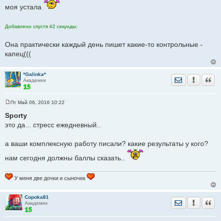
б
моя устала
щ
е
н
и
Добавлено спустя 42 секунды:
е
Она практически каждый день пишет какие-то контрольные -
капец(((
*Galinka*
Отправить лич
Уведомить
Цита
Академик
Пт Май 06, 2016 10:22
С
о
Sporty
о
это да... стресс ежедневный..
б
щ
е
а ваши комплексную работу писали? какие результаты у кого?
н
и
е
нам сегодня должны баллы сказать..
У меня две дочки и сыночек
Copoka81
Отправить лич
Уведомить
Цита
Академик