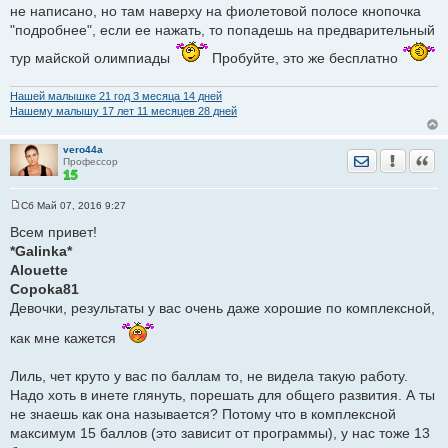
не написано, но там наверху на фиолетовой полосе кнопочка
н
и
"подробнее", если ее нажать, то попадешь на предварительный
е
тур майской олимпиады
Пробуйте, это же бесплатно
Нашей малышке 21 год 3 месяца 14 дней
Нашему малышу 17 лет 11 месяцев 28 дней
vero44a
Отправить лич
Уведомить
Цита
Профессор
Сб Май 07, 2016 9:27
С
о
Всем привет!
о
*Galinka*
б
щ
Alouette
е
Copoka81
н
и
Девочки, результаты у вас очень даже хорошие по комплексной,
е
как мне кажется
Лиль, чет круто у вас по баллам то, не видела такую работу.
Надо хоть в инете глянуть, порешать для общего развития. А ты
не знаешь как она называется? Потому что в комплексной
максимум 15 баллов (это зависит от программы), у нас тоже 13