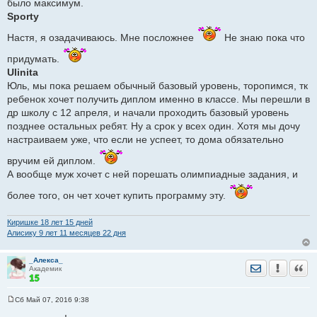
было максимум.
Sporty
Настя, я озадачиваюсь. Мне посложнее
Не знаю пока что
придумать.
Ulinita
Юль, мы пока решаем обычный базовый уровень, торопимся, тк
ребенок хочет получить диплом именно в классе. Мы перешли в
др школу с 12 апреля, и начали проходить базовый уровень
позднее остальных ребят. Ну а срок у всех один. Хотя мы дочу
настраиваем уже, что если не успеет, то дома обязательно
вручим ей диплом.
А вообще муж хочет с ней порешать олимпиадные задания, и
более того, он чет хочет купить программу эту.
Киришке 18 лет 15 дней
Алисику 9 лет 11 месяцев 22 дня
_Алекса_
Отправить лич
Уведомить
Цита
Академик
Сб Май 07, 2016 9:38
С
о