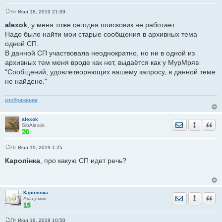
Чт Июл 18, 2019 21:09
С
о
alexok
, у меня тоже сегодня поисковик не работает.
о
Надо было найти мои старые сообщения в архивных тема
б
щ
одной СП.
е
В данной СП участвовала неоднократно, но ни в одной из
н
и
архивных тем меня вроде как нет, выдаётся как у МурМряв
е
"Сообщений, удовлетворяющих вашему запросу, в данной теме
не найдено."
изображение
alexok
Отправить лич
Уведомить
Цита
SibAlexok
Пт Июл 19, 2019 1:25
С
о
Каролiнка
, про какую СП идет речь?
о
б
щ
е
н
Каролiнка
и
Отправить лич
Уведомить
Цита
Академик
е
Пт Июл 19, 2019 10:50