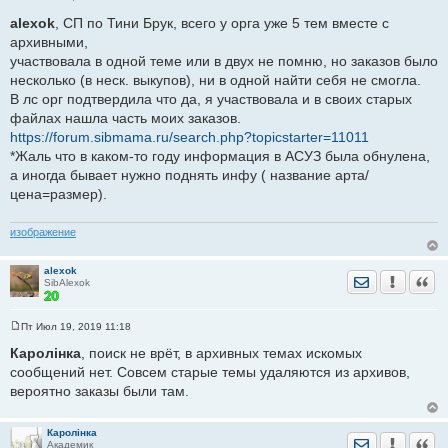
С
о
alexok
, СП по Тини Брук, всего у орга уже 5 тем вместе с
о
архивными,
б
щ
участвовала в одной теме или в двух не помню, но заказов было
е
несколько (в неск. выкупов), ни в одной найти себя не смогла.
н
и
В лс орг подтвердила что да, я участвовала и в своих старых
е
файлах нашла часть моих заказов.
https://forum.sibmama.ru/search.php?topicstarter=11011
*Жаль что в каком-то году информация в АСУЗ была обнулена,
а иногда бывает нужно поднять инфу ( название арта/
цена=размер).
изображение
alexok
Отправить лич
Уведомить
Цита
SibAlexok
Пт Июл 19, 2019 11:18
С
о
Каролiнка
, поиск не врёт, в архивных темах искомых
о
сообщений нет. Совсем старые темы удаляются из архивов,
б
щ
вероятно заказы были там.
е
н
и
е
Каролiнка
Отправить лич
Уведомить
Цита
Академик