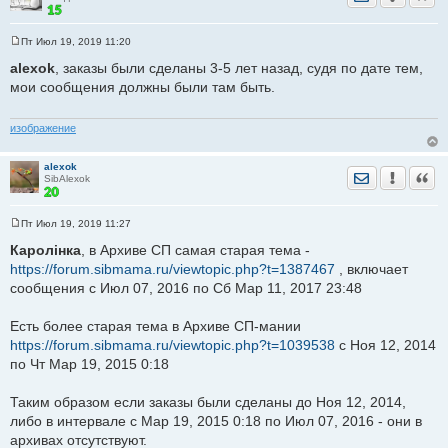
Пт Июл 19, 2019 11:20
С
о
alexok
, заказы были сделаны 3-5 лет назад, судя по дате тем,
о
мои сообщения должны были там быть.
б
щ
е
н
изображение
и
е
alexok
Отправить лич
Уведомить
Цита
SibAlexok
Пт Июл 19, 2019 11:27
С
о
Каролiнка
, в Архиве СП самая старая тема -
о
https://forum.sibmama.ru/viewtopic.php?t=1387467
, включает
б
щ
сообщения с Июл 07, 2016 по Сб Мар 11, 2017 23:48
е
н
и
Есть более старая тема в Архиве СП-мании
е
https://forum.sibmama.ru/viewtopic.php?t=1039538
с Ноя 12, 2014
по Чт Мар 19, 2015 0:18
Таким образом если заказы были сделаны до Ноя 12, 2014,
либо в интервале с Мар 19, 2015 0:18 по Июл 07, 2016 - они в
архивах отсутствуют.