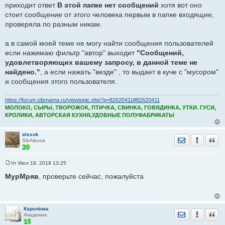
и
приходит ответ
В этой папке нет сообщений
хотя вот оно
е
стоит сообщение от этого человека первым в папке входящие,
проверяла по разным никам.
а в самой моей теме не могу найти сообщения пользователей
если нажимаю фильтр "автор" выходит
"Сообщений,
удовлетворяющих вашему запросу, в данной теме не
найдено."
, а если нажать "везде" , то выдает в куче с "мусором"
и сообщения этого пользователя.
https://forum.sibmama.ru/viewtopic.php?p=82620411#82620411
МОЛОКО, СЫРЫ, ТВОРОЖОК, ПТИЧКА, СВИНКА, ГОВЯДИНКА, УТКИ. ГУСИ,
КРОЛИКИ, АВТОРСКАЯ КУХНЯ,УДОБНЫЕ ПОЛУФАБРИКАТЫ
alexok
Отправить лич
Уведомить
Цита
SibAlexok
Чт Июл 18, 2019 13:25
С
о
МурМряв
, проверьте сейчас, пожалуйста
о
б
щ
е
н
Каролiнка
и
Отправить лич
Уведомить
Цита
Академик
е