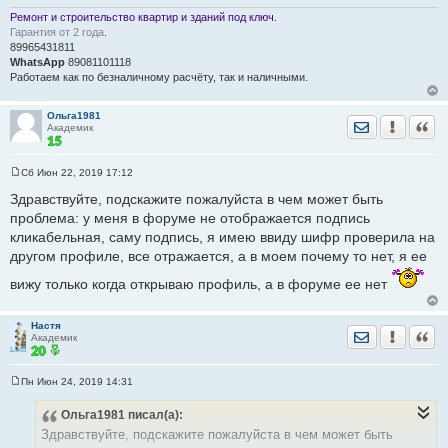
возникает проблема с загрузкой фото
Ремонт и строительство квартир и зданий под ключ.
пробовала выходить через разные браузеры
Гарантия от 2 года
.
89965431811
WhatsApp
89081101118
Работаем как по безналичному расчёту, так и наличными.
Ольга1981
Отправить лич
Уведомить
Цита
Академик
Сб Июн 22, 2019 17:12
С
о
Здравствуйте, подскажите пожалуйста в чем может быть
о
проблема: у меня в форуме не отображается подпись
б
щ
кликабельная, саму подпись, я имею ввиду шифр проверила на
е
другом профиле, все отражается, а в моем почему то нет, я ее
н
и
е
вижу только когда открываю профиль, а в форуме ее нет
Настя
Отправить лич
Уведомить
Цита
Академик
Пн Июн 24, 2019 14:31
С
о
Ольга1981
писал(а):
о
б
Здравствуйте, подскажите пожалуйста в чем может быть
щ