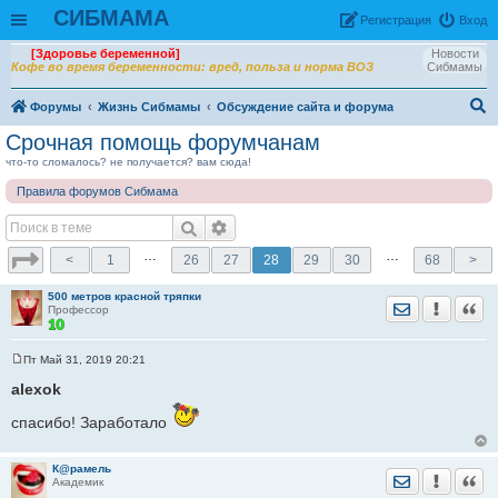
СИБМАМА
Рeгиcтpaция
Вход
[Здоровье беременной]
Новости
Кофе во время беременности: вред, польза и норма ВОЗ
Сибмамы
Форумы
Жизнь Сибмамы
Обсуждение сайта и форума
ои
Срочная помощь форумчанам
ск
что-то сломалось? не получается? вам сюда!
Правила форумов Сибмама
…
…
<
1
26
27
28
29
30
68
>
500 метров красной тряпки
Отправить лич
Уведомить
Цита
Профессор
Пт Май 31, 2019 20:21
С
о
alexok
о
б
спасибо! Заработало
щ
е
н
и
К@рамель
Отправить лич
Уведомить
Цита
е
Академик