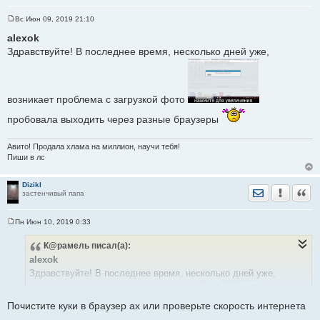
Вс Июн 09, 2019 21:10
С
о
alexok
о
Здравствуйте! В последнее время, несколько дней уже,
б
щ
е
н
и
е
возникает проблема с загрузкой фото
пробовала выходить через разные браузеры
Авито! Продала хлама на миллион, научи тебя!
Пиши в лс
Dizikl
Отправить лич
Уведомить
Цита
застенчивый папа
Пн Июн 10, 2019 0:33
С
о
К@рамель
писал(а):
о
б
alexok
щ
е
Здравствуйте! В последнее время, несколько дней уже,
н
и
е
Почистите куки в браузер ах или проверьте скорость интернета