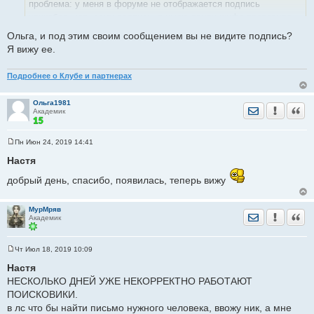
е
проблема: у меня в форуме не отображается подпись
н
кликабельная, саму подпись, я имею ввиду шифр проверила
и
е
на другом профиле, все отражается, а в моем почему то нет, я
Ольга, и под этим своим сообщением вы не видите подпись?
ее вижу только когда открываю профиль, а в форуме ее нет
Я вижу ее.
Подробнее о Клубе и партнерах
Ольга1981
Отправить лич
Уведомить
Цита
Академик
Пн Июн 24, 2019 14:41
С
о
Настя
о
б
добрый день, спасибо, появилась, теперь вижу
щ
е
н
и
МурМряв
Отправить лич
Уведомить
Цита
е
Академик
Чт Июл 18, 2019 10:09
С
о
Настя
о
НЕСКОЛЬКО ДНЕЙ УЖЕ НЕКОРРЕКТНО РАБОТАЮТ
б
щ
ПОИСКОВИКИ.
е
в лс что бы найти письмо нужного человека, ввожу ник, а мне
н