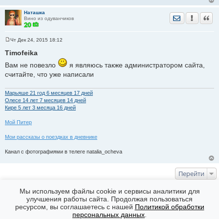
е
н
Наташка
и
Отправить лич
Уведомить
Цита
Вино из одуванчиков
е
Чт Дек 24, 2015 18:12
С
о
Timofeika
о
б
Вам не повезло
я являюсь также администратором сайта,
щ
считайте, что уже написали
е
н
и
е
Марьяше 21 год 6 месяцев 17 дней
Олесе 14 лет 7 месяцев 14 дней
Кире 5 лет 3 месяца 16 дней
Мой Питер
Мои рассказы о поездках в дневнике
Канал с фотографиями в телеге natalia_ocheva
Перейти
КТО СЕЙЧАС НА ФОРУМЕ
Мы используем файлы cookie и сервисы аналитики для
улучшения работы сайта. Продолжая пользоваться
Сейчас эту тему просматривают: Нет
ресурсом, вы соглашаетесь с нашей
Политикой обработки
Форумы
Часовой пояс: GMT + 7
персональных данных
.