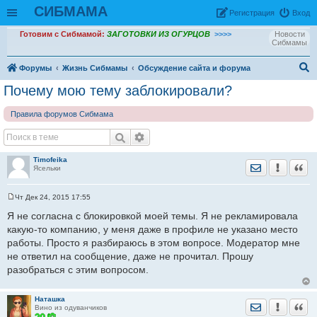
СИБМАМА
Рeгиcтpaция
Вход
Готовим с Сибмамой:
ЗАГОТОВКИ ИЗ ОГУРЦОВ
>>>>
Новости
Сибмамы
Форумы
Жизнь Сибмамы
Обсуждение сайта и форума
ои
Почему мою тему заблокировали?
ск
Правила форумов Сибмама
Timofeika
Отправить лич
Уведомить
Цита
Ясельки
Чт Дек 24, 2015 17:55
С
о
Я не согласна с блокировкой моей темы. Я не рекламировала
о
какую-то компанию, у меня даже в профиле не указано место
б
щ
работы. Просто я разбираюсь в этом вопросе. Модератор мне
е
не ответил на сообщение, даже не прочитал. Прошу
н
и
разобраться с этим вопросом.
е
Наташка
Отправить лич
Уведомить
Цита
Вино из одуванчиков