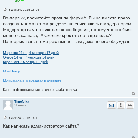
Чт Дек 24, 2015 18:05
С
о
Во-первых, прочитайте правила форумА. Вы не имеете право
о
создавать тема в этом разделе, не списавшись с модератором.
б
щ
Модератор вам не оикетил на сообщение, потому что это было
е
менее часа назад!!! Сколько срок ответа в правилах?
н
и
Во-вторых, ваша тема рекламная. Там даже нечего обсуждать.
е
Марьяше 21 год 6 месяцев 17 дней
Олесе 14 лет 7 месяцев 14 дней
Кире 5 лет 3 месяца 16 дней
Мой Питер
Мои рассказы о поездках в дневнике
Канал с фотографиями в телеге natalia_ocheva
Timofeika
Отправить лич
Уведомить
Цита
Ясельки
Чт Дек 24, 2015 18:10
С
о
Как написать администратору сайта?
о
б
щ