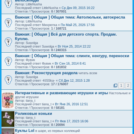
велосипеды
Автор: LittleNusha
Последний ответ LittleNusha «
Ср Дек 09, 2015 16:22
Ответов / Просмотров:
0 / 307001
Важная:
[ Общая ] Общая тема: Автолюльки, автокресла
Автор: LittleNusha
Последний ответ Михрютка «
Пн Май 25, 2026 17:56
Ответов / Просмотров:
1 / 168721
Важная:
[ Общая ] Всё для детского спорта. Продам.
Куплю.
Автор: Suwolga
Последний ответ Suwolga «
Вт Ноя 25, 2014 22:22
Ответов / Просмотров:
0 / 240315
Важная:
[ Общая ] Общая тема: слинги, кенгуру, переноски
Автор: Фувик
Последний ответ Фувик «
Вт Сен 16, 2014 8:41
Ответов / Просмотров:
0 / 181832
Важная:
Реконструкция раздела
читать всем
Автор: Suwolga
Последний ответ -KISSka- «
Сб Дек 12, 2015 1:28
Ответов / Просмотров:
17 / 176007
1
2
Интерактивные и развивающие игрушки и игры
Настольные и
другие игрушки
Автор: tiana_t
Последний ответ tiana_t «
Вт Янв 26, 2016 12:51
Ответов / Просмотров:
0 / 58181
Роликовые коньки
Автор: tiana_t
Последний ответ tiana_t «
Пт Фев 17, 2023 16:06
Ответов / Просмотров:
0 / 20094
Куклы Lol
в шаре, из первых коллекций