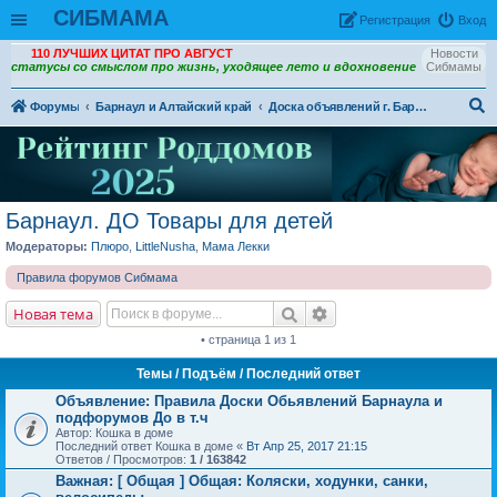
СИБМАМА
Рeгиcтpaция
Вход
110 ЛУЧШИХ ЦИТАТ ПРО АВГУСТ
Новости
статусы со смыслом про жизнь, уходящее лето и вдохновение
Сибмамы
Форумы
Барнаул и Алтайский край
Доска объявлений г. Барнаул
ои
ск
Барнаул. ДО Товары для детей
Модераторы:
Плюро
,
LittleNusha
,
Мама Лекки
Правила форумов Сибмама
Новая тема
• страница 1 из 1
Темы
/ Подъём / Последний ответ
Объявление:
Правила Доски Обьявлений Барнаула и
подфорумов До в т.ч
Автор: Кошка в доме
Последний ответ Кошка в доме «
Вт Апр 25, 2017 21:15
Ответов / Просмотров:
1 / 163842
Важная:
[ Общая ] Общая: Коляски, ходунки, санки,