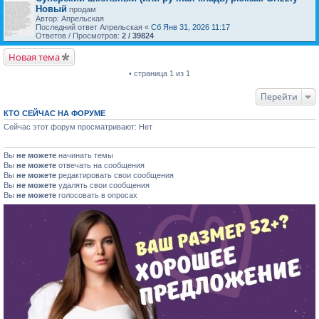
Новый
продам
Автор: Апрельская
Последний ответ Апрельская «
Сб Янв 31, 2026 11:17
Ответов / Просмотров:
2 / 39824
Новая тема
• страница 1 из 1
Перейти
КТО СЕЙЧАС НА ФОРУМЕ
Сейчас этот форум просматривают: Нет
Вы
не можете
начинать темы
Вы
не можете
отвечать на сообщения
Вы
не можете
редактировать свои сообщения
Вы
не можете
удалять свои сообщения
Вы
не можете
голосовать в опросах