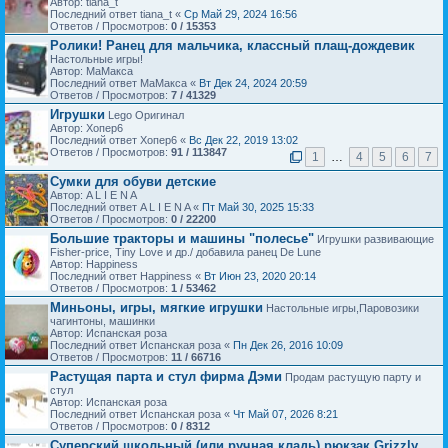
Автор: tiana_t
Последний ответ tiana_t «
Ср Май 29, 2024 16:56
Ответов / Просмотров:
0 / 15353
Ролики! Ранец для мальчика, классный плащ-дождевик
Настольные игры!
Автор: МаМакса
Последний ответ МаМакса «
Вт Дек 24, 2024 20:59
Ответов / Просмотров:
7 / 41329
Игрушки
Lego Оригинал
Автор: Хопер6
Последний ответ Хопер6 «
Вс Дек 22, 2019 13:02
Ответов / Просмотров:
91 / 113847
1
…
4
5
6
7
Сумки для обуви детские
Автор: A L I E N A
Последний ответ A L I E N A «
Пт Май 30, 2025 15:33
Ответов / Просмотров:
0 / 22200
Большие тракторы и машины "полесье"
Игрушки развивающие
Fisher-price, Tiny Love и др./ добавила ранец De Lune
Автор: Happiness
Последний ответ Happiness «
Вт Июн 23, 2020 20:14
Ответов / Просмотров:
1 / 53462
Миньоны, игры, мягкие игрушки
Настольные игры,Паровозики
чагинтоны, машинки
Автор: Испанская роза
Последний ответ Испанская роза «
Пн Дек 26, 2016 10:09
Ответов / Просмотров:
11 / 66716
Растущая парта и стул фирма Дэми
Продам растущую парту и
стул
Автор: Испанская роза
Последний ответ Испанская роза «
Чт Май 07, 2026 8:21
Ответов / Просмотров:
0 / 8312
Суперский школьный (или ручная кладь) рюкзак Grizzly