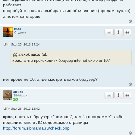
о
работает.
б
щ
попробуйте сначала выбирать тип объявления (продам, куплю)
е
а потом категорию
н
и
е
крас
Отправить лич
Уведомить
Цита
Студент
Чт Июл 25, 2013 14:24
С
о
alexok
писал(а):
о
б
крас
, а что происходит? браузер internet explorer 10?
щ
е
н
и
е
нет вроде не 10. а где смотреть какой браузер?
alexok
Отправить лич
Уведомить
Цита
SibAlexok
Пт Июл 26, 2013 12:42
С
о
крас
, нажать в браузере "помощь", там "о программе", либо
о
пришлите мне в ЛС содержимое страницы
б
щ
http://forum.sibmama.ru/check.php
е
н