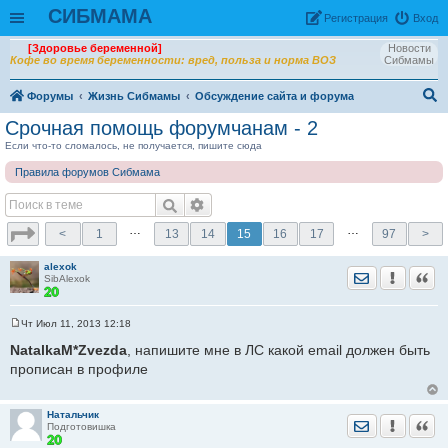
СИБМАМА
Рeгиcтpaция
Вход
[Здоровье беременной]
Новости
Кофе во время беременности: вред, польза и норма ВОЗ
Сибмамы
Форумы
Жизнь Сибмамы
Обсуждение сайта и форума
ои
Срочная помощь форумчанам - 2
ск
Если что-то сломалось, не получается, пишите сюда
Правила форумов Сибмама
…
…
<
1
13
14
15
16
17
97
>
alexok
Отправить лич
Уведомить
Цита
SibAlexok
Чт Июл 11, 2013 12:18
С
о
NatalkaM*Zvezda
, напишите мне в ЛС какой email должен быть
о
прописан в профиле
б
щ
е
н
Натальчик
и
Отправить лич
Уведомить
Цита
Подготовишка
е