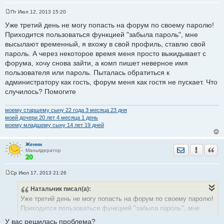
Пт Июл 12, 2013 15:20
С
о
Уже третий день не могу попасть на форум по своему паролю!
о
Приходится пользоваться функцией "забыла пароль", мне
б
щ
высылают временный, я вхожу в свой профиль, ставлю свой
е
пароль. А через некоторое время меня просто выкидывает с
н
и
форума, хочу снова зайти, а комп пишет неверное имя
е
пользователя или пароль. Пыталась обратиться к
администратору как гость, форум меня как гостя не пускает. Что
случилось? Помогите
моему старшему сыну 22 годa 3 месяца 23 дня
моей дочери 20 лет 4 месяца 1 день
моему младшему сыну 14 лет 19 дней
Женни
Отправить лич
Уведомить
Цита
Маньядератор
Ср Июл 17, 2013 21:26
С
о
Натальчик
писал(а):
о
б
Уже третий день не могу попасть на форум по своему паролю!
щ
е
Приходится пользоваться функцией "забыла пароль", мне
н
высылают временный, я вхожу в свой профиль, ставлю свой
и
У вас решилась проблема?