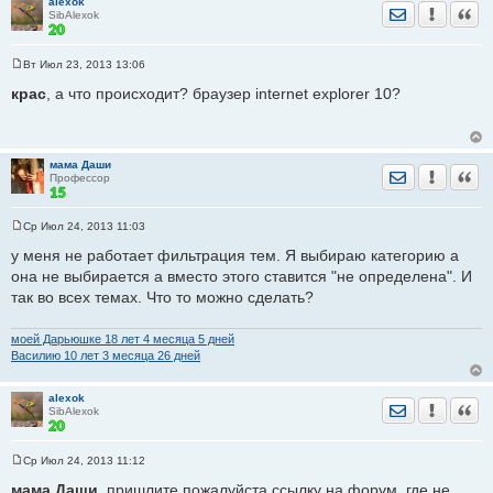
alexok
Отправить лич
Уведомить
Цита
SibAlexok
Вт Июл 23, 2013 13:06
С
о
крас
, а что происходит? браузер internet explorer 10?
о
б
щ
е
н
мама Даши
и
Отправить лич
Уведомить
Цита
Профессор
е
Ср Июл 24, 2013 11:03
С
о
у меня не работает фильтрация тем. Я выбираю категорию а
о
она не выбирается а вместо этого ставится "не определена". И
б
щ
так во всех темах. Что то можно сделать?
е
н
и
моей Дарьюшке 18 лет 4 месяца 5 дней
е
Василию 10 лет 3 месяца 26 дней
alexok
Отправить лич
Уведомить
Цита
SibAlexok
Ср Июл 24, 2013 11:12
С
о
мама Даши
, пришлите пожалуйста ссылку на форум, где не