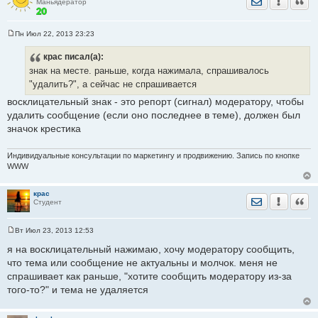
Маньядератор
е
Пн Июл 22, 2013 23:23
С
о
крас
писал(а):
о
б
знак на месте. раньше, когда нажимала, спрашивалось
щ
е
"удалить?", а сейчас не спрашивается
н
и
восклицательный знак - это репорт (сигнал) модератору, чтобы
е
удалить сообщение (если оно последнее в теме), должен был
значок крестика
Индивидуальные консультации по маркетингу и продвижению. Запись по кнопке
WWW
крас
Отправить лич
Уведомить
Цита
Студент
Вт Июл 23, 2013 12:53
С
о
я на восклицательный нажимаю, хочу модератору сообщить,
о
что тема или сообщение не актуальны и молчок. меня не
б
щ
спрашивает как раньше, "хотите сообщить модератору из-за
е
того-то?" и тема не удаляется
н
и
е