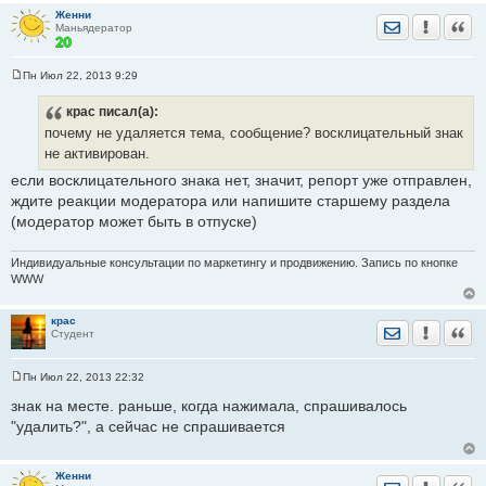
н
Женни
и
Отправить лич
Уведомить
Цита
Маньядератор
е
Пн Июл 22, 2013 9:29
С
о
крас
писал(а):
о
б
почему не удаляется тема, сообщение? восклицательный знак
щ
е
не активирован.
н
и
если восклицательного знака нет, значит, репорт уже отправлен,
е
ждите реакции модератора или напишите старшему раздела
(модератор может быть в отпуске)
Индивидуальные консультации по маркетингу и продвижению. Запись по кнопке
WWW
крас
Отправить лич
Уведомить
Цита
Студент
Пн Июл 22, 2013 22:32
С
о
знак на месте. раньше, когда нажимала, спрашивалось
о
"удалить?", а сейчас не спрашивается
б
щ
е
н
Женни
и
Отправить лич
Уведомить
Цита