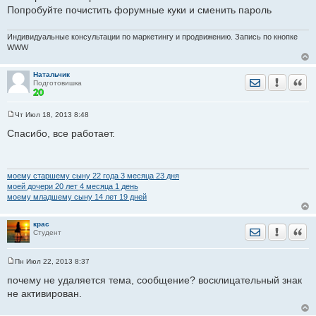
е
пароль. А через некоторое время меня просто выкидывает с
Попробуйте почистить форумные куки и сменить пароль
форума, хочу снова зайти, а комп пишет неверное имя
пользователя или пароль. Пыталась обратиться к
Индивидуальные консультации по маркетингу и продвижению. Запись по кнопке
администратору как гость, форум меня как гостя не пускает.
WWW
Что случилось? Помогите
Натальчик
Отправить лич
Уведомить
Цита
Подготовишка
Чт Июл 18, 2013 8:48
С
о
Спасибо, все работает.
о
б
щ
е
н
моему старшему сыну 22 годa 3 месяца 23 дня
и
моей дочери 20 лет 4 месяца 1 день
е
моему младшему сыну 14 лет 19 дней
крас
Отправить лич
Уведомить
Цита
Студент
Пн Июл 22, 2013 8:37
С
о
почему не удаляется тема, сообщение? восклицательный знак
о
не активирован.
б
щ
е