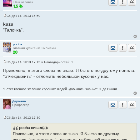
Отправить лич
Уведомить
Цита
Наш человек
Сб Дек 14, 2013 15:59
С
о
kuzu
о
"Галочка".
б
щ
е
н
pooha
и
Отправить лич
Уведомить
Цита
Главная хулиганка Сибмамы
е
Сб Дек 14, 2013 17:15
» Благодарностей:
1
С
о
Прикольно, я этого слова не знаю. Я бы его по-другому поняла.
о
"отчекрыжить" - отломить небольшой кусочек у нас.
б
щ
е
н
"Естественное желание хороших людей -добывать знание" Л. да Винчи
и
е
Держава
Отправить лич
Уведомить
Цита
Профессор
Сб Дек 14, 2013 17:39
С
о
pooha
писал(а):
о
б
Прикольно, я этого слова не знаю. Я бы его по-другому
щ
е
поняла. "отчекрыжить" - отломить небольшой кусочек у нас.