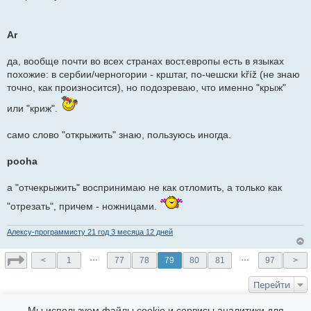
Ar
да, вообще почти во всех странах вост.европы есть в языках
похожие: в сербии/черногории - крштаг, по-чешски kříž (не знаю
точно, как произносится), но подозреваю, что именно "крыж"
или "криж".
само слово "открыжить" знаю, пользуюсь иногда.
pooha
а "отчекрыжить" воспринимаю не как отломить, а только как
"отрезать", причем - ножницами.
Алексу-программисту 21 год 3 месяца 12 дней
…
…
<
1
77
78
79
80
81
97
>
Перейти
КТО СЕЙЧАС НА ФОРУМЕ
Мы используем файлы cookie и сервисы аналитики для