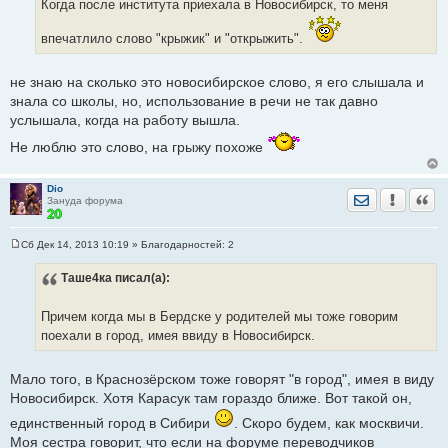
Когда после института приехала в Новосибирск, то меня
щ
е
н
впечатлило слово "крыжик" и "открыжить".
и
е
не знаю на сколько это новосибирское слово, я его слышала и
знала со школы, но, использование в речи не так давно
услышала, когда на работу вышла.
Не люблю это слово, на грыжу похоже
Dio
Отправить лич
Уведомить
Цита
Зануда форума
Сб Дек 14, 2013 10:19
» Благодарностей:
2
С
о
Таше4ка
писал(а):
о
б
щ
е
Причем когда мы в Бердске у родителей мы тоже говорим
н
поехали в город, имея ввиду в Новосибирск.
и
е
Мало того, в Краснозёрском тоже говорят "в город", имея в виду
Новосибирск. Хотя Карасук там гораздо ближе. Вот такой он,
единственный город в Сибири
. Скоро будем, как москвичи.
Моя сестра говорит, что если на форуме переводчиков