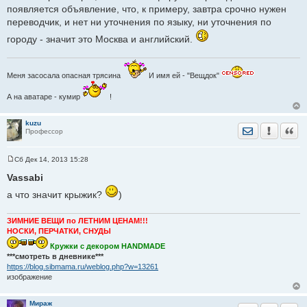
появляется объявление, что, к примеру, завтра срочно нужен
переводчик, и нет ни уточнения по языку, ни уточнения по
городу - значит это Москва и английский.
Меня засосала опасная трясина
И имя ей - "Вещдок"
А на аватаре - кумир
!
kuzu
Отправить лич
Уведомить
Цита
Профессор
Сб Дек 14, 2013 15:28
С
о
Vassabi
о
б
а что значит крыжик?
)
щ
е
н
ЗИМНИЕ ВЕЩИ по ЛЕТНИМ ЦЕНАМ!!!
и
НОСКИ, ПЕРЧАТКИ, СНУДЫ
е
Кружки с декором HANDMADE
***смотреть в дневнике***
https://blog.sibmama.ru/weblog.php?w=13261
изображение
Мираж