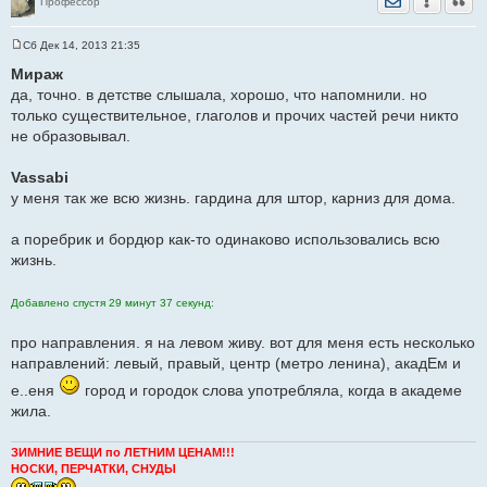
Профессор
Сб Дек 14, 2013 21:35
С
о
Мираж
о
да, точно. в детстве слышала, хорошо, что напомнили. но
б
щ
только существительное, глаголов и прочих частей речи никто
е
не образовывал.
н
и
е
Vassabi
у меня так же всю жизнь. гардина для штор, карниз для дома.
а поребрик и бордюр как-то одинаково использовались всю
жизнь.
Добавлено спустя 29 минут 37 секунд:
про направления. я на левом живу. вот для меня есть несколько
направлений: левый, правый, центр (метро ленина), акадЕм и
е..еня
город и городок слова употребляла, когда в академе
жила.
ЗИМНИЕ ВЕЩИ по ЛЕТНИМ ЦЕНАМ!!!
НОСКИ, ПЕРЧАТКИ, СНУДЫ