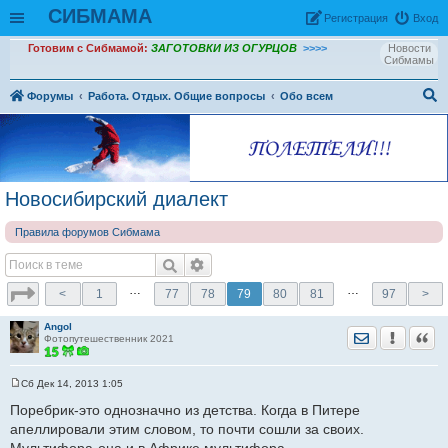
СИБМАМА
Рeгиcтpaция
Вход
Готовим с Сибмамой:
ЗАГОТОВКИ ИЗ ОГУРЦОВ
>>>>
Новости
Сибмамы
Форумы
Работа. Отдых. Общие вопросы
Обо всем
ои
ск
Новосибирский диалект
Правила форумов Сибмама
…
…
<
1
77
78
79
80
81
97
>
Angol
Отправить лич
Уведомить
Цита
Фотопутешественник 2021
Сб Дек 14, 2013 1:05
С
о
Поребрик-это однозначно из детства. Когда в Питере
о
апеллировали этим словом, то почти сошли за своих.
б
щ