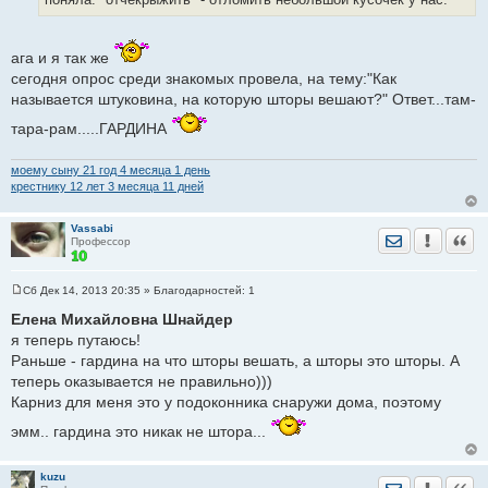
н
и
е
ага и я так же
сегодня опрос среди знакомых провела, на тему:"Как
называется штуковина, на которую шторы вешают?" Ответ...там-
тара-рам.....ГАРДИНА
моему сыну 21 год 4 месяца 1 день
крестнику 12 лет 3 месяца 11 дней
Vassabi
Отправить лич
Уведомить
Цита
Профессор
Сб Дек 14, 2013 20:35
» Благодарностей:
1
С
о
Елена Михайловна Шнайдер
о
я теперь путаюсь!
б
щ
Раньше - гардина на что шторы вешать, а шторы это шторы. А
е
теперь оказывается не правильно)))
н
и
Карниз для меня это у подоконника снаружи дома, поэтому
е
эмм.. гардина это никак не штора...
kuzu
Отправить лич
Уведомить
Цита