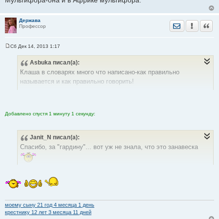
Мультифора-она и в Африке мультифора.
е
н
и
е
Держава
Отправить лич
Уведомить
Цита
Профессор
Сб Дек 14, 2013 1:17
С
о
Asbuka
писал(а):
о
б
Клаша в словарях много что написано-как правильно
щ
е
называется и как правильно говорить!
н
и
е
но тут тема...именно про сибирский диалект
Добавлено спустя 1 минуту 1 секунду:
Janit_N
писал(а):
Спасибо, за "гардину"... вот уж не знала, что это занавеска
знаете...если вы всем будете говорить в сибири...что гардина-
это занавеска...вас не правильно поймут
моему сыну 21 год 4 месяца 1 день
крестнику 12 лет 3 месяца 11 дней