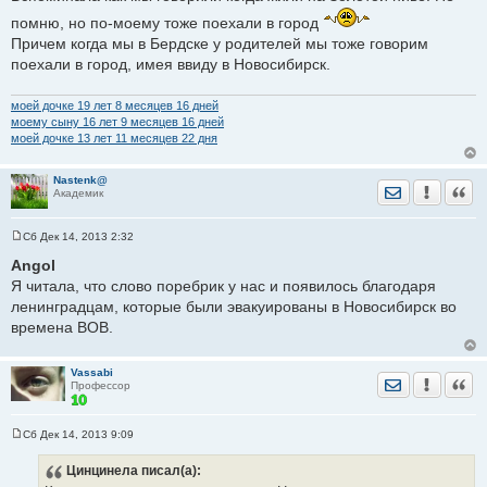
помню, но по-моему тоже поехали в город
Причем когда мы в Бердске у родителей мы тоже говорим
поехали в город, имея ввиду в Новосибирск.
моей дочке 19 лет 8 месяцев 16 дней
моему сыну 16 лет 9 месяцев 16 дней
моей дочке 13 лет 11 месяцев 22 дня
Nastenk@
Отправить лич
Уведомить
Цита
Академик
Сб Дек 14, 2013 2:32
С
о
Angol
о
Я читала, что слово поребрик у нас и появилось благодаря
б
щ
ленинградцам, которые были эвакуированы в Новосибирск во
е
времена ВОВ.
н
и
е
Vassabi
Отправить лич
Уведомить
Цита
Профессор
Сб Дек 14, 2013 9:09
С
о
Цинцинела
писал(а):
о
б