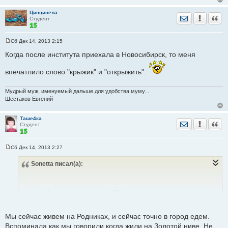
Цинцинела
Отправить лич
Уведомить
Цита
Студент
Сб Дек 14, 2013 2:15
С
о
Когда после института приехала в Новосибирск, то меня
о
б
щ
впечатлило слово "крыжик" и "открыжить".
е
н
и
Мудрый муж, именуемый дальше для удобства муму...
е
Шестаков Евгений
Таше4ка
Отправить лич
Уведомить
Цита
Студент
Сб Дек 14, 2013 2:27
С
о
Sonetta
писал(а):
о
б
щ
е
н
у нас в Нске ведь тоже есть "City"
и
е
зачастую левобережцы и академовцы ездят в
город
, а не в
Мы сейчас живем на Родниках, и сейчас точно в город едем.
центр
Вспоминала как мы говорили когда жили на Золотой ниве. Не