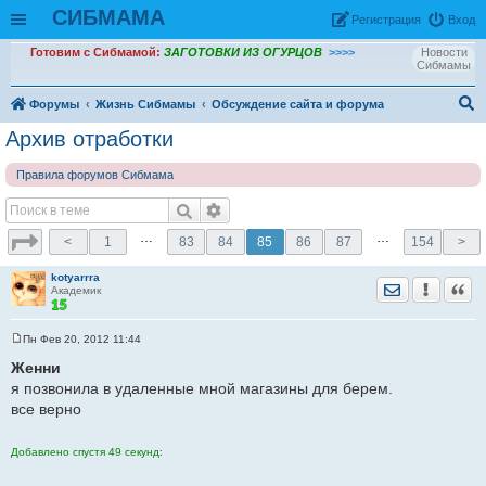
СИБМАМА
Рeгиcтpaция
Вход
Готовим с Сибмамой:
ЗАГОТОВКИ ИЗ ОГУРЦОВ
>>>>
Новости
Сибмамы
Форумы
Жизнь Сибмамы
Обсуждение сайта и форума
ои
Архив отработки
ск
Правила форумов Сибмама
…
…
<
1
83
84
85
86
87
154
>
kotyarrra
Отправить лич
Уведомить
Цита
Академик
Пн Фев 20, 2012 11:44
С
о
Женни
о
я позвонила в удаленные мной магазины для берем.
б
щ
все верно
е
н
и
Добавлено спустя 49 секунд:
е