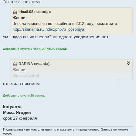
Пн Фев 20, 2012 18:53
С
о
Irina8.08
писал(а):
о
б
Женни
щ
е
Внесла изменения по пособиям в 2012 году, посмотрите.
н
http://sibmama.ru/index.php?p=posobiya
и
е
эм... куда вы их внесли? ни одного уведомления нет
Добавлено спустя 1 час 4 минуты 9 секунд:
DARINA
писал(а):
Женни
Здравствуйте!
ответила письмом
Отправила на е-майл отработку "Автошколы Барнаула"
Добавлено спустя 28 секунд:
kotyarrra
Мама Ягодки
срок 27 февраля
Индивидуальные консультации по маркетингу и продвижению. Запись по кнопке
WWW