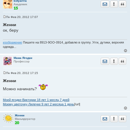
е
kotyarrra
Отправить лич
Уведомить
Цита
Академик
Пн Фев 20, 2012 17:07
С
о
Женни
о
ок, беру
б
щ
е
н
изображение
Пишите на 8913-9ОО-0914, добавлю в группу. Угги, дутики, верхняя
и
одежда...
е
Мама Ягодки
Отправить лич
Уведомить
Цита
Профессор
Пн Фев 20, 2012 17:15
С
о
Женни
о
б
Можно начинать?
щ
е
н
Моей ягодке-Виктории 18 лет 1 месяц 7 дней
и
е
Моему цветочку-Лилечке 9 лет 2 месяца 1 день
[/url]
Женни
Отправить лич
Уведомить
Цита
Маньядератор