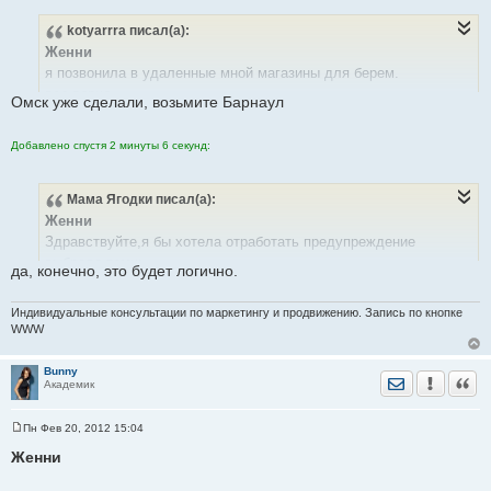
С
о
kotyarrra
писал(а):
о
б
Женни
щ
е
я позвонила в удаленные мной магазины для берем.
н
все верно
и
Омск уже сделали, возьмите Барнаул
е
Добавлено спустя 49 секунд:
Добавлено спустя 2 минуты 6 секунд:
Женни
могу я взять
Мама Ягодки
писал(а):
Проверить на акутальность информацию и магазинах для
Женни
беременных
Здравствуйте,я бы хотела отработать предупреждение
http://sibmama.ru/index.php?p=shop
выбрала тему:
да, конечно, это будет логично.
Омска ?
Собрать информацию информацию о женских консультациях
город Кемерово.
Индивидуальные консультации по маркетингу и продвижению. Запись по кнопке
Только возник вопрос,ж/к очень мало,может еще в этот список
WWW
включить центры планирования беременности?
Bunny
Отправить лич
Уведомить
Цита
Академик
Пн Фев 20, 2012 15:04
С
о
Женни
о
б
щ