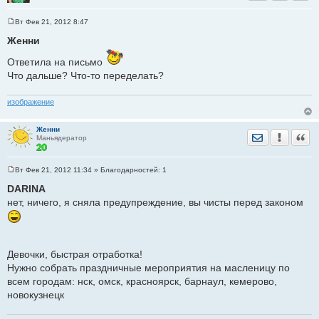
Вт Фев 21, 2012 8:47
С
о
Женни
о
б
Ответила на письмо
щ
е
Что дальше? Что-то переделать?
н
и
е
изображение
Женни
Отправить лич
Уведомить
Цита
Маньядератор
Вт Фев 21, 2012 11:34
» Благодарностей:
1
С
о
DARINA
о
нет, ничего, я сняла предупреждение, вы чисты перед законом
б
щ
е
н
и
е
Девочки, быстрая отработка!
Нужно собрать праздничные мероприятия на масленицу по
всем городам: нск, омск, красноярск, барнаул, кемерово,
новокузнецк