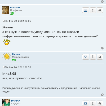
Irina8.08
Отправить лич
Уведомить
Цита
Профессор
Пн Фев 20, 2012 20:05
С
о
Женни
о
а как нужно послать уведомление..вы не сказали.
б
щ
цифры поменяла...кое что отредактировала....и что дальше?
е
н
и
е
Женни
Отправить лич
Уведомить
Цита
Маньядератор
Пн Фев 20, 2012 21:55
С
о
Irina8.08
о
ага, все пришло, спасибо
б
щ
е
н
Индивидуальные консультации по маркетингу и продвижению. Запись по кнопке
и
WWW
е
DARINA
Отправить лич
Уведомить
Цита
Студент