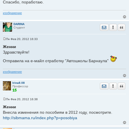
Спасибо, поработаю.
е
н
и
изображение
е
DARINA
Отправить лич
Уведомить
Цита
Студент
Пн Фев 20, 2012 16:33
С
о
Женни
о
Здравствуйте!
б
щ
е
Отправила на е-майл отработку "Автошколы Барнаула"
н
и
е
изображение
Irina8.08
Отправить лич
Уведомить
Цита
Профессор
Пн Фев 20, 2012 16:38
С
о
Женни
о
Внесла изменения по пособиям в 2012 году, посмотрите.
б
щ
http://sibmama.ru/index.php?p=posobiya
е
н
и