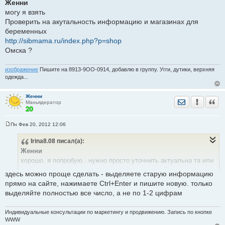
Женни
могу я взять
Проверить на акутальность информацию и магазинах для
беременных
http://sibmama.ru/index.php?p=shop
Омска ?
изображение
Пишите на 8913-9ОО-0914, добавлю в группу. Угги, дутики, верхняя
одежда...
Женни
Отправить лич
Уведомить
Цита
Маньядератор
Пн Фев 20, 2012 12:06
С
о
Irina8.08
писал(а):
о
б
Женни
щ
е
хорошо, я попробую...нужно просто уточнить актуальна та или
н
иная информация и если есть добавить новую?
и
здесь можно проще сделать - выделяете старую информацию
е
Оформить как и прежние отработки?
прямо на сайте, нажимаете Ctrl+Enter и пишите новую. только
выделяйте полностью все число, а не по 1-2 цифрам
Индивидуальные консультации по маркетингу и продвижению. Запись по кнопке
WWW