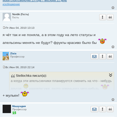
Моей спортсменочке 23 годa 7 месяцев 21 день
изображение
Nordik (Гость)
Уведомить
Цита
Гость
Пт Июн 04, 2010 13:13
С
о
я чёт так и не поняла, а в этом году на лето статусы и
о
б
апельсины менять не будут? фрукты красиво было бы
щ
е
н
и
Zlaia
Отправить лич
Уведомить
Цита
е
Профессор
Вс Июн 06, 2010 22:14
С
о
Stellochka
писал(а):
о
б
а когда эти апельсинчики планируется сменить на что - нибудь
щ
е
другое,
надоели уже, охото новенького чего-нибудь
н
и
е
+ мульен!
Машундия
Отправить лич
Уведомить
Цита
Профессор