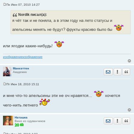
Пн Июн 07, 2010 14:27
С
о
Nordik
писал(а):
о
б
я чёт так и не поняла, а в этом году на лето статусы и
щ
е
апельсины менять не будут? фрукты красиво было бы
н
и
е
или ягодки какие-нибудь!
изображение
изображение
Манхэттен
Отправить лич
Уведомить
Цита
Академик
Пт Июн 18, 2010 15:11
С
о
о
и мне что-то апельсины эти не оч нравятся...
хочется
б
щ
чего-нить летнего
е
н
и
е
Наташка
Отправить лич
Уведомить
Цита
Вино из одуванчиков