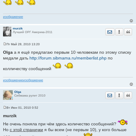
изображение
murzik
Отправить лич
Уведомить
Цита
Лучший ОРГ Америка-2011
Пт Май 28, 2010 13:20
С
о
Olga
а я ещё предлагаю первым 10 человекам по этому списку
о
медали дать
http://forum.sibmama.ru/memberlist.php
по
б
щ
е
колличеству сообщений
н
и
е
изображение
изображение
Olga
Отправить лич
Уведомить
Цита
Сибмама рулит 2010
Вт Июн 01, 2010 0:52
С
о
murzik
о
б
Не очень поняла при чём здесь количество сообщений?
щ
е
Но
с этой странички
я бы всем (не первым 10), у кого больше
н
и