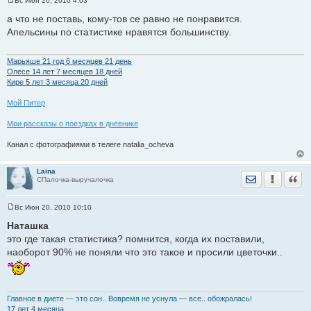
Вс Июн 20, 2010 4:03
С
о
а что не поставь, кому-тов се равно не понравится.
о
Апельсины по статистике нравятся большинству.
б
щ
е
н
Марьяше 21 год 6 месяцев 21 день
и
Олесе 14 лет 7 месяцев 18 дней
е
Кире 5 лет 3 месяца 20 дней
Мой Питер
Мои рассказы о поездках в дневнике
Канал с фотографиями в телеге natalia_ocheva
Laina
Отправить лич
Уведомить
Цита
СПалочка-выручалочка
Вс Июн 20, 2010 10:10
С
о
Наташка
о
это где такая статистика? помнится, когда их поставили,
б
щ
наоборот 90% не поняли что это такое и просили цветочки..
е
н
и
е
Главное в диете — это сон.. Вовремя не уснула — все.. обожралась!
17 лет 4 месяца