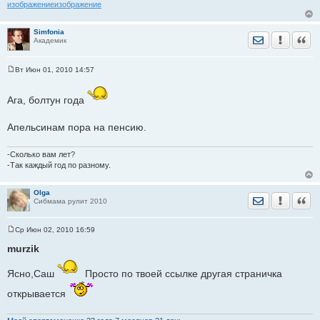
изображение
изображение
Simfonia
Отправить лич
Уведомить
Цита
Академик
Вт Июн 01, 2010 14:57
С
о
о
Ага, болтун года
б
щ
е
Апельсинам пора на пенсию.
н
и
е
-Сколько вам лет?
-Так каждый год по разному.
Olga
Отправить лич
Уведомить
Цита
Сибмама рулит 2010
Ср Июн 02, 2010 16:59
С
о
murzik
о
б
щ
Ясно,Саш
Просто по твоей ссылке другая страничка
е
н
открывается
и
е