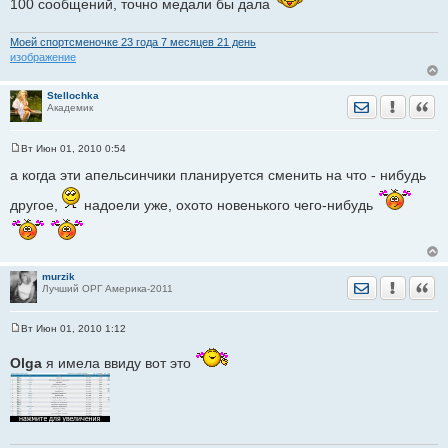
100 сообщений, точно медали бы дала
е
Моей спортсменочке 23 годa 7 месяцев 21 день
изображение
Stellochka
Отправить лич
Уведомить
Цита
Академик
Вт Июн 01, 2010 0:54
С
о
а когда эти апельсинчики планируется сменить на что - нибудь
о
б
другое,
надоели уже, охото новенького чего-нибудь
щ
е
н
и
е
murzik
Отправить лич
Уведомить
Цита
Лучший ОРГ Америка-2011
Вт Июн 01, 2010 1:12
С
о
Olga
я имела ввиду вот это
о
б
щ
е
н
и
е