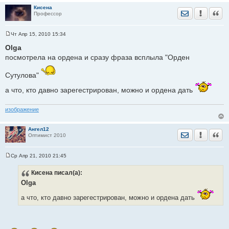
Кисена
Отправить лич
Уведомить
Цита
Профессор
Чт Апр 15, 2010 15:34
С
о
Olga
о
посмотрела на ордена и сразу фраза всплыла "Орден
б
щ
е
Сутулова"
н
и
е
а что, кто давно зарегестрирован, можно и ордена дать
изображение
Ангел12
Отправить лич
Уведомить
Цита
Оптимист 2010
Ср Апр 21, 2010 21:45
С
о
Кисена
писал(а):
о
б
Olga
щ
е
а что, кто давно зарегестрирован, можно и ордена дать
н
и
е