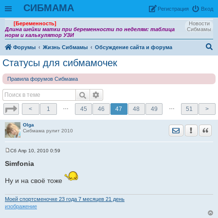
СИБМАМА
Рeгиcтpaция
Вход
[Беременность]
Новости
Длина шейки матки при беременности по неделям: таблица
Сибмамы
норм и калькулятор УЗИ
Форумы
Жизнь Сибмамы
Обсуждение сайта и форума
ои
Статусы для сибмамочек
ск
Правила форумов Сибмама
…
…
<
1
45
46
47
48
49
51
>
Olga
Отправить лич
Уведомить
Цита
Сибмама рулит 2010
Сб Апр 10, 2010 0:59
С
о
Simfonia
о
б
щ
Ну и на своё тоже
е
н
и
Моей спортсменочке 23 годa 7 месяцев 21 день
е
изображение