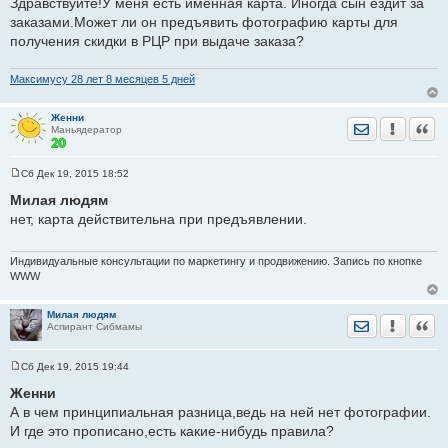
Здравствуйте!У меня есть именная карта. Иногда сын ездит за
б
щ
заказами.Может ли он предъявить фотографию карты для
е
получения скидки в РЦР при выдаче заказа?
н
и
е
Максимусу 28 лет 8 месяцев 5 дней
Женни
Отправить лич
Уведомить
Цита
Маньядератор
Сб Дек 19, 2015 18:52
С
о
Милая людям
о
нет, карта действительна при предъявлении.
б
щ
е
н
Индивидуальные консультации по маркетингу и продвижению. Запись по кнопке
и
WWW
е
Милая людям
Отправить лич
Уведомить
Цита
Аспирант Сибмамы
Сб Дек 19, 2015 19:44
С
о
Женни
о
А в чем принципиальная разница,ведь на ней нет фотографии.
б
щ
И где это прописано,есть какие-нибудь правила?
е
н