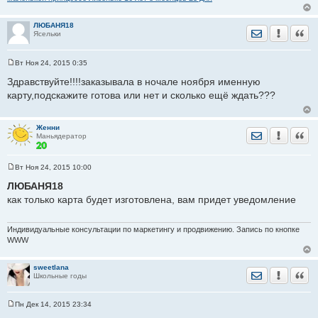
ЛЮБАНЯ18
Отправить лич
Уведомить
Цита
О!!! большущее спасибо
Ясельки
Вот, с тех самых пор и потеряла...
Вт Ноя 24, 2015 0:35
И только сейчас догадалась попробовать поискать.
С
о
Передайте, пожалуйста в НикуЛогистик. Когда,
Здравствуйте!!!!заказывала в ночале ноября именную
о
ориентировочно, можно будет ее там забирать?
карту,подскажите готова или нет и сколько ещё ждать???
б
щ
е
н
Женни
и
Отправить лич
Уведомить
Цита
Маньядератор
е
Вт Ноя 24, 2015 10:00
С
о
ЛЮБАНЯ18
о
как только карта будет изготовлена, вам придет уведомление
б
щ
е
н
Индивидуальные консультации по маркетингу и продвижению. Запись по кнопке
и
WWW
е
sweetlana
Отправить лич
Уведомить
Цита
Школьные годы
Пн Дек 14, 2015 23:34
С