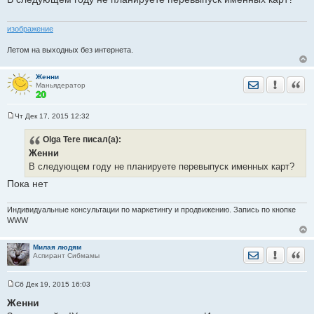
щ
е
н
изображение
и
е
Летом на выходных без интернета.
Женни
Отправить лич
Уведомить
Цита
Маньядератор
Чт Дек 17, 2015 12:32
С
о
Olga Tere
писал(а):
о
б
Женни
щ
е
В следующем году не планируете перевыпуск именных карт?
н
и
Пока нет
е
Индивидуальные консультации по маркетингу и продвижению. Запись по кнопке
WWW
Милая людям
Отправить лич
Уведомить
Цита
Аспирант Сибмамы
Сб Дек 19, 2015 16:03
С
о
Женни
о