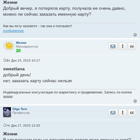
о
Женни
о
Добрый вечер, я потеряла карту, получала ее очень давно,
б
щ
можно ли сейчас заказать именную карту?
е
н
и
Как вы яхту назовете - так она и поплывет!
е
изображение
Женни
Отправить лич
Уведомить
Цита
Маньядератор
Вт Дек 15, 2015 10:17
С
о
sweetlana
о
добрый день!
б
щ
нет, заказать карту сейчас нельзя
е
н
и
Индивидуальные консультации по маркетингу и продвижению. Запись по кнопке
е
WWW
Olga Tere
Отправить лич
Уведомить
Цита
Профессор
Чт Дек 17, 2015 12:20
С
о
Женни
о
В следующем году не планируете перевыпуск именных карт?
б