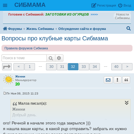
СИБМАМА
Рeгиcтpaция
Вход
Готовим с Сибмамой:
ЗАГОТОВКИ ИЗ ОГУРЦОВ
>>>>
Новости
Сибмамы
Форумы
Жизнь Сибмамы
Обсуждение сайта и форума
ои
Вопросы про клубные карты Сибмама
ск
Правила форумов Сибмама
…
…
<
1
30
31
32
33
34
40
>
Женни
Отправить лич
Уведомить
Цита
Маньядератор
Пт Ноя 06, 2015 11:23
С
о
Малза
писал(а):
о
б
Женни
щ
е
Добрый день.
н
Помогите, пожалуйста, разыскать клубные карты. В конце
и
ого! Речной в начале этого года закрылся )))
е
прошлого года оплатила изготовление 2-х именных карт. На
я нашла ваши карты, в какой рцр отправить? забрать их нужно
выдачу они должны были поступить в РЦР Речной.