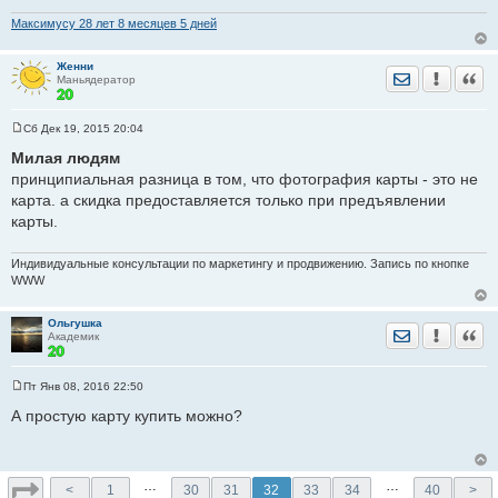
и
Максимусу 28 лет 8 месяцев 5 дней
е
Женни
Отправить лич
Уведомить
Цита
Маньядератор
Сб Дек 19, 2015 20:04
С
о
Милая людям
о
принципиальная разница в том, что фотография карты - это не
б
щ
карта. а скидка предоставляется только при предъявлении
е
карты.
н
и
е
Индивидуальные консультации по маркетингу и продвижению. Запись по кнопке
WWW
Ольгушка
Отправить лич
Уведомить
Цита
Академик
Пт Янв 08, 2016 22:50
С
о
А простую карту купить можно?
о
б
щ
е
н
…
…
<
1
30
31
32
33
34
40
>
и