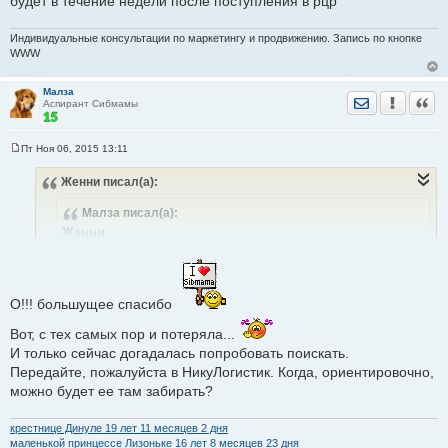
будет в течение недели после поступления в рцр
Вовремя забрать не получилось, а теперь РЦР Речной
Индивидуальные консультации по маркетингу и продвижению. Запись по кнопке
закрылся...
Реально найти "концы"?
WWW
Малза
Отправить лич
Уведомить
Цита
Аспирант Сибмамы
Пт Ноя 06, 2015 13:11
С
о
Женни
писал(а):
о
б
щ
Малза
писал(а):
е
н
Женни
и
Добрый день.
е
Помогите, пожалуйста, разыскать клубные карты. В конце
прошлого года оплатила изготовление 2-х именных карт.
О!!! большущее спасибо
На выдачу они должны были поступить в РЦР Речной.
Вовремя забрать не получилось, а теперь РЦР Речной
Вот, с тех самых пор и потеряла...
И только сейчас догадалась попробовать поискать.
закрылся...
Реально найти "концы"?
Передайте, пожалуйста в НикуЛогистик. Когда, ориентировочно,
ого! Речной в начале этого года закрылся )))
можно будет ее там забирать?
я нашла ваши карты, в какой рцр отправить? забрать их нужно
будет в течение недели после поступления в рцр
крестнице Динуле 19 лет 11 месяцев 2 дня
маленькой принцессе Лизоньке 16 лет 8 месяцев 23 дня