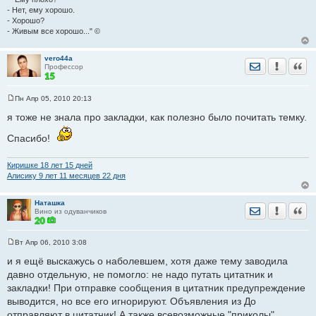
- Нет, ему хорошо.
- Хорошо?
- Живым все хорошо..." ©
vero44a
Отправить лич
Уведомить
Цита
Профессор
Пн Апр 05, 2010 20:13
С
о
я тоже не знала про закладки, как полезно было почитать темку.
о
б
Спасибо!
щ
е
н
и
Киришке 18 лет 15 дней
е
Алисику 9 лет 11 месяцев 22 дня
Наташка
Отправить лич
Уведомить
Цита
Вино из одуванчиков
Вт Апр 06, 2010 3:08
С
о
и я ещё выскажусь о наболевшем, хотя даже тему заводила
о
давно отдельную, не помогло: не надо путать цитатник и
б
щ
закладки! При отправке сообщения в цитатник предупреждение
е
выводится, но все его игнорируют. Объявления из До
н
и
отправляют в цитатник! А также всевозможные "приколы".