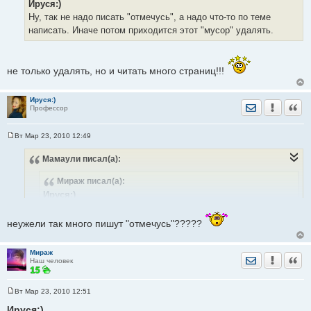
Ируся:)
щ
е
Ну, так не надо писать "отмечусь", а надо что-то по теме
н
написать. Иначе потом приходится этот "мусор" удалять.
и
е
не только удалять, но и читать много страниц!!!
Ируся:)
Отправить лич
Уведомить
Цита
Профессор
Вт Мар 23, 2010 12:49
С
о
Мамаули
писал(а):
о
б
щ
Мираж
писал(а):
е
н
Ируся:)
и
Ну, так не надо писать "отмечусь", а надо что-то по теме
е
написать. Иначе потом приходится этот "мусор" удалять.
неужели так много пишут "отмечусь"?????
Мираж
Отправить лич
Уведомить
Цита
не только удалять, но и читать много страниц!!!
Наш человек
Вт Мар 23, 2010 12:51
С
о
Ируся:)