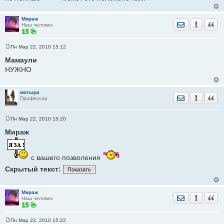
Мираж
Отправить лич
Уведомить
Цита
Наш человек
Пн Мар 22, 2010 15:12
С
о
Мамаули
о
НУЖНО
б
щ
е
н
мотыра
и
Отправить лич
Уведомить
Цита
Профессор
е
Пн Мар 22, 2010 15:20
С
о
Мираж
о
б
щ
е
с вашего позволения
н
и
Скрытый текст:
Показать
е
Мираж
Отправить лич
Уведомить
Цита
Наш человек
Пн Мар 22, 2010 15:22