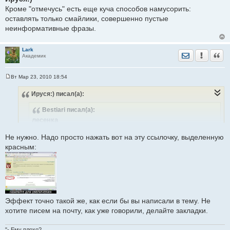
о
Кроме "отмечусь" есть еще куча способов намусорить:
б
щ
оставлять только смайлики, совершенно пустые
е
неинформативные фразы.
н
и
е
Lark
Отправить лич
Уведомить
Цита
Академик
Вт Мар 23, 2010 18:54
С
о
Ируся:)
писал(а):
о
б
щ
Bestiari
писал(а):
е
н
лесенка
и
внизу, под окном где вы пишите сообщение, слева есть
е
Не нужно. Надо просто нажать вот на эту ссылочку, выделенную
надпись "следить за ответами в теме"
красным:
для того, чтобы следить за ответами, нужно сначала написать
сообщение в тему, так?
потому и пишут "отмечусь"....
поправьте, если не права
Эффект точно такой же, как если бы вы написали в тему. Не
хотите писем на почту, как уже говорили, делайте закладки.
"- Ему плохо?