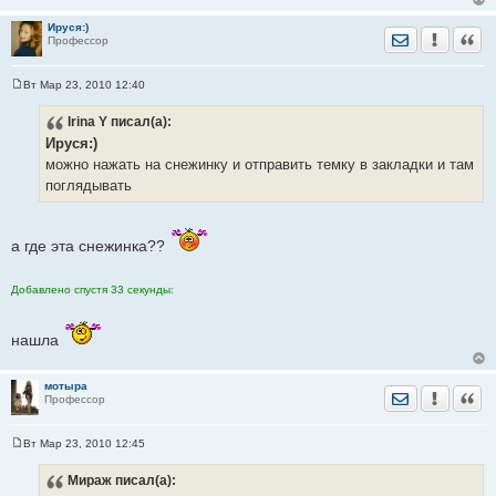
е
н
Ируся:)
и
Отправить лич
Уведомить
Цита
Профессор
е
Вт Мар 23, 2010 12:40
С
о
Irina Y
писал(а):
о
б
Ируся:)
щ
е
можно нажать на снежинку и отправить темку в закладки и там
н
поглядывать
и
е
а где эта снежинка??
Добавлено спустя 33 секунды:
нашла
мотыра
Отправить лич
Уведомить
Цита
Профессор
Вт Мар 23, 2010 12:45
С
о
Мираж
писал(а):
о
б