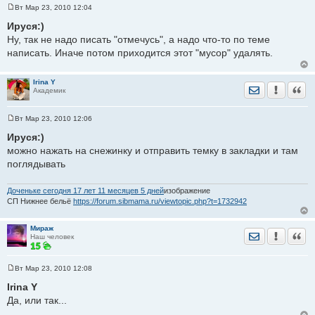
Вт Мар 23, 2010 12:04
С
о
Ируся:)
о
Ну, так не надо писать "отмечусь", а надо что-то по теме
б
щ
написать. Иначе потом приходится этот "мусор" удалять.
е
н
и
е
Irina Y
Отправить лич
Уведомить
Цита
Академик
Вт Мар 23, 2010 12:06
С
о
Ируся:)
о
можно нажать на снежинку и отправить темку в закладки и там
б
щ
поглядывать
е
н
и
Доченьке сегодня 17 лет 11 месяцев 5 дней
изображение
е
СП Нижнее бельё
https://forum.sibmama.ru/viewtopic.php?t=1732942
Мираж
Отправить лич
Уведомить
Цита
Наш человек
Вт Мар 23, 2010 12:08
С
о
Irina Y
о
Да, или так...
б
щ