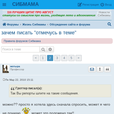
СИБМАМА
Рeгиcтpaция
Вход
110 ЛУЧШИХ ЦИТАТ ПРО АВГУСТ
Новости
статусы со смыслом про жизнь, уходящее лето и вдохновение
Сибмамы
Форумы
Жизнь Сибмамы
Обсуждение сайта и форума
ои
зачем писать "отмечусь в теме"
ск
Правила форумов Сибмама
<
1
2
3
4
5
>
мотыра
Отправить лич
Уведомить
Цита
Профессор
Пн Мар 22, 2010 15:11
С
о
Гроттер
писал(а):
о
б
Так Вы репорты шлите на такие сообщения.
щ
е
н
и
можно?? просто я хотела здесь сначала спросить, может я чего
е
не пониаю
может это положено так!!