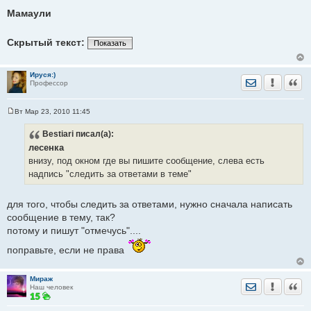
С
о
Мамаули
о
б
щ
Скрытый текст:
е
Показать
н
и
е
Ируся:)
Отправить лич
Уведомить
Цита
Профессор
Вт Мар 23, 2010 11:45
С
о
Bestiari
писал(а):
о
б
лесенка
щ
е
внизу, под окном где вы пишите сообщение, слева есть
н
надпись "следить за ответами в теме"
и
е
для того, чтобы следить за ответами, нужно сначала написать
сообщение в тему, так?
потому и пишут "отмечусь"....
поправьте, если не права
Мираж
Отправить лич
Уведомить
Цита
Наш человек