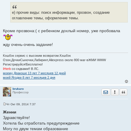
е) прочие виды: поиск информации, прозвон, создание
оглавление темы, оформление темы.
Кроме прозвона:( с ребенком дохлый номер, уже пробовала
жду очень-очень задание!
Кэшбэк сервис с высоким возвратом.Кэшбэк
Озон,ДочкиСыночки,Лабиринт,Aliexpress около 800 маг-вЖМИ WWW
Регистрируйся!Бесплатно!
IHerb
со скдками!! В ЛС.
моему Дракоше 13 лет 7 месяцев 12 дней
моей Ягодке 8 лет 7 месяцев 2 дня
brukaro
Отправить лич
Уведомить
Цита
Профессор
Чт Окт 09, 2014 7:37
С
о
Женни
о
Здравствуйте!
б
щ
Хотела бы отработать предупреждение
е
Могу по двум темам образование
н