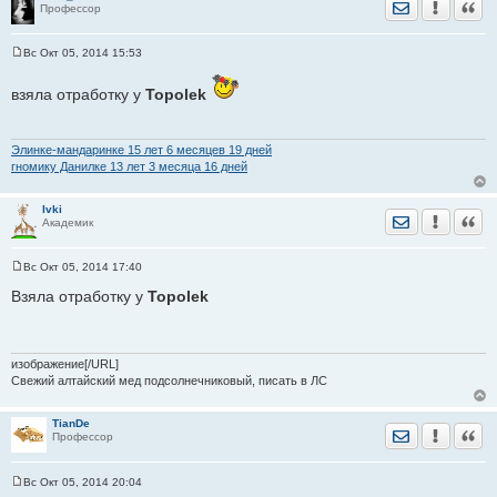
Отправить лич
Уведомить
Цита
Профессор
Вс Окт 05, 2014 15:53
С
о
о
взяла отработку у
Topolek
б
щ
е
н
Элинке-мандаринке 15 лет 6 месяцев 19 дней
и
гномику Данилке 13 лет 3 месяца 16 дней
е
Ivki
Отправить лич
Уведомить
Цита
Академик
Вс Окт 05, 2014 17:40
С
о
Взяла отработку у
Topolek
о
б
щ
е
н
изображение[/URL]
и
Свежий алтайский мед подсолнечниковый, писать в ЛС
е
TianDe
Отправить лич
Уведомить
Цита
Профессор
Вс Окт 05, 2014 20:04
С