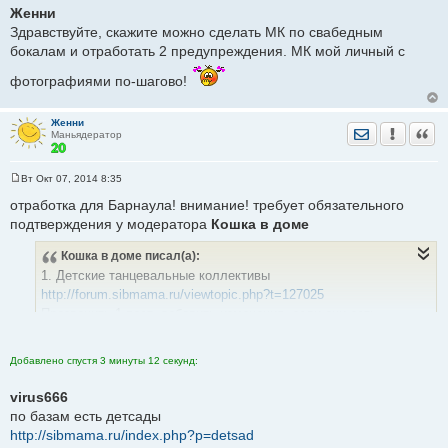
о
Женни
о
Здравствуйте, скажите можно сделать МК по свабедным
б
щ
бокалам и отработать 2 предупреждения. МК мой личный с
е
н
фотографиями по-шагово!
и
е
Женни
Отправить лич
Уведомить
Цита
Маньядератор
Вт Окт 07, 2014 8:35
С
о
отработка для Барнаула! внимание! требует обязательного
о
подтверждения у модератора
Кошка в доме
б
щ
е
Кошка в доме
писал(а):
н
и
1. Детские танцевальные коллективы
е
http://forum.sibmama.ru/viewtopic.php?t=127025
Прозвонить 1 пост, добавить изменения, если они есть,
удалить неактуальные, добавить новую информацию из
интернета и Дубль-Гиса. Оформить как 1 пост.
Добавлено спустя 3 минуты 12 секунд:
2. Детские модельные агентства
virus666
http://forum.sibmama.ru/viewtopic.php?t=928322
по базам есть детсады
Прозвонить 1 пост, добавить изменения, если они есть,
http://sibmama.ru/index.php?p=detsad
удалить неактуальные, добавить новую информацию из