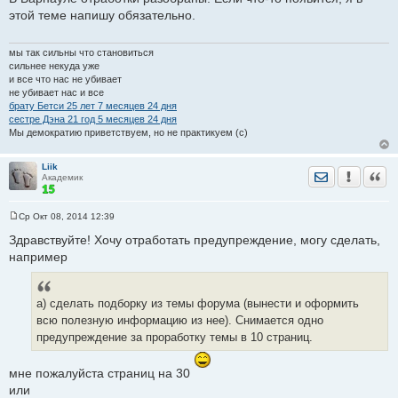
о
этой теме напишу обязательно.
б
щ
е
н
мы так сильны что становиться
и
сильнее некуда уже
е
и все что нас не убивает
не убивает нас и все
брату Бетси 25 лет 7 месяцев 24 дня
сестре Дэна 21 год 5 месяцев 24 дня
Мы демократию приветствуем, но не практикуем (с)
Liik
Отправить лич
Уведомить
Цита
Академик
Ср Окт 08, 2014 12:39
С
о
Здравствуйте! Хочу отработать предупреждение, могу сделать,
о
например
б
щ
е
н
и
а) сделать подборку из темы форума (вынести и оформить
е
всю полезную информацию из нее). Снимается одно
предупреждение за проработку темы в 10 страниц.
мне пожалуйста страниц на 30
или