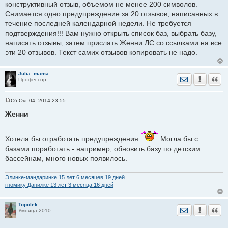
конструктивный отзыв, объемом не менее 200 символов.
Снимается одно предупреждение за 20 отзывов, написанных в
течение последней календарной недели. Не требуется
подтверждения!!! Вам нужно открыть список баз, выбрать базу,
написать отзывы, затем прислать Женни ЛС со ссылками на все
эти 20 отзывов. Текст самих отзывов копировать не надо.
Julia_mama
Отправить лич
Уведомить
Цита
Профессор
Сб Окт 04, 2014 23:55
С
о
Женни
о
б
щ
е
Хотела бы отработать предупреждения
Могла бы с
н
базами поработать - например, обновить базу по детским
и
е
бассейнам, много новых появилось.
Элинке-мандаринке 15 лет 6 месяцев 19 дней
гномику Данилке 13 лет 3 месяца 16 дней
Topolek
Отправить лич
Уведомить
Цита
Умница 2010