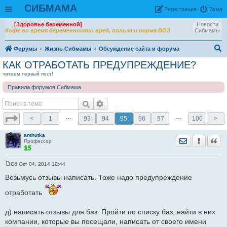
СИБМАМА
Рeгиcтpaция
Вход
[Здоровье беременной]
Новости
Кофе во время беременности: вред, польза и норма ВОЗ
Сибмамы
Форумы
Жизнь Сибмамы
Обсуждение сайта и форума
ои
КАК ОТРАБОТАТЬ ПРЕДУПРЕЖДЕНИЕ?
ск
читаем первый пост!
Правила форумов Сибмама
…
…
<
1
93
94
95
96
97
100
>
anthutka
Отправить лич
Уведомить
Цита
Профессор
Сб Окт 04, 2014 10:44
С
о
Возьмусь отзывы написать. Тоже надо предупреждение
о
б
отработать
щ
е
н
д) написать отзывы для баз. Пройти по списку баз, найти в них
и
е
компании, которые вы посещали, написать от своего имени