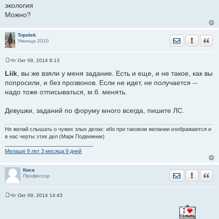
и
экология
е
Можно?
Topolek
Отправить лич
Уведомить
Цита
Умница 2010
Чт Окт 09, 2014 8:13
С
о
Liik
, вы же взяли у меня задание. Есть и еще, и не такое, как вы
о
попросили, и без прозвонов. Если не идет, не получается --
б
щ
надо тоже отписываться, м.б. менять.
е
н
и
Девушки, заданий по форуму много всегда, пишите ЛС.
е
Не желай слышать о чужих злых делах: ибо при таковом желании изображаются и
в нас черты этих дел (Марк Подвижник)
______________________________
Мелаше 9 лет 3 месяца 9 дней
Киса
Отправить лич
Уведомить
Цита
Профессор
Чт Окт 09, 2014 14:43
С
о
о
б