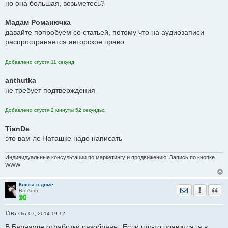
но она большая, возьметесь?
интернета и Дубль-Гиса. Оформить как 1 пост.
Мадам Романючка
3. Детские неврологи Барнаула
давайте попробуем со статьей, потому что на аудиозаписи
http://forum.sibmama.ru/viewtopic.php?t=167805
распространяется авторское право
Выписать врачей из темы, написать и проверить их контакты,
где принимают.
Добавлено спустя 11 секунд:
anthutka
4. Как встать на очередь в детские сады Барнаула
не требует подтверждения
http://forum.sibmama.ru/viewtopic.php?t=655599
Прозвонить все телефоны, проверить актуальность контактов.
Добавлено спустя 2 минуты 52 секунды:
TianDe
это вам лс Наташке надо написать
Индивидуальные консультации по маркетингу и продвижению. Запись по кнопке
WWW
Кошка в доме
Отправить лич
Уведомить
Цита
BrnAdm
Вт Окт 07, 2014 19:12
С
о
В Барнауле отработки разобраны. Если что-то появится, я в