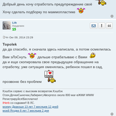
щ
Добрый день хочу отработать предупреждение своё
е
н
Хочу сделать подборку по маммопластике
и
е
Liik
Отправить лич
Уведомить
Цита
Академик
Чт Окт 09, 2014 23:29
С
о
Topolek
о
да да спасибо, я сначала здесь написала, а потом осмелилась
б
щ
е
Вам эЛэСнуть
дальше отрабатываю с Вами
н
да и еще скопировала свое предыдущее обращение на
и
е
отработку, уже ситуация оменялась, ребенок пошел в сад,
прозвоню без проблем
Кэшбэк сервис с высоким возвратом.Кэшбэк
Озон,ДочкиСыночки,Лабиринт,Aliexpress около 800 маг-вЖМИ WWW
Регистрируйся!Бесплатно!
IHerb
со скдками!! В ЛС.
моему Дракоше 13 лет 7 месяцев 12 дней
моей Ягодке 8 лет 7 месяцев 2 дня