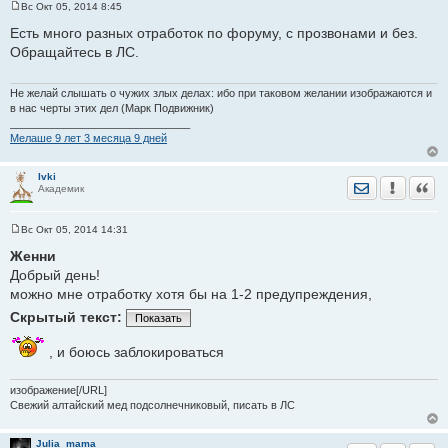
Вс Окт 05, 2014 8:45
С
о
Есть много разных отработок по форуму, с прозвонами и без.
о
Обращайтесь в ЛС.
б
щ
е
н
Не желай слышать о чужих злых делах: ибо при таковом желании изображаются и
и
в нас черты этих дел (Марк Подвижник)
е
______________________________
Мелаше 9 лет 3 месяца 9 дней
Ivki
Отправить лич
Уведомить
Цита
Академик
Вс Окт 05, 2014 14:31
С
о
Женни
о
Добрый день!
б
щ
можно мне отработку хотя бы на 1-2 предупреждения,
е
н
Скрытый текст:
Показать
и
е
, и боюсь заблокироваться
изображение[/URL]
Свежий алтайский мед подсолнечниковый, писать в ЛС
Julia_mama