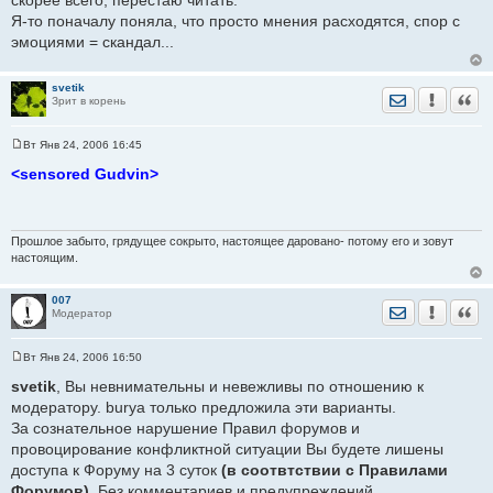
Я-то поначалу поняла, что просто мнения расходятся, спор с
эмоциями = скандал...
svetik
Отправить лич
Уведомить
Цита
Зрит в корень
Вт Янв 24, 2006 16:45
С
о
<sensored Gudvin>
о
б
щ
е
н
Прошлое забыто, грядущее сокрыто, настоящее даровано- потому его и зовут
и
настоящим.
е
007
Отправить лич
Уведомить
Цита
Модератор
Вт Янв 24, 2006 16:50
С
о
svetik
, Вы невнимательны и невежливы по отношению к
о
модератору. burya только предложила эти варианты.
б
щ
За сознательное нарушение Правил форумов и
е
провоцирование конфликтной ситуации Вы будете лишены
н
и
доступа к Форуму на 3 суток
(в соотвтствии с Правилами
е
Форумов)
. Без комментариев и предупреждений.