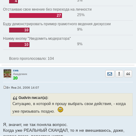
3%
4
Отстаиваю свое мнение без перехода на личности
25%
27
Буду демонстрировать пример грамотного ведения дискуссии
9%
10
Нажму кнопку "Уведомить модератора"
9%
10
Всего проголосовало:
104
сиа
Отправить лич
Уведомить
Цита
Академик
Вт Янв 24, 2006 14:07
С
о
Gudvin
писал(а):
о
б
Ситуацию, в которой я прошу выбрать свои действия, - когда
щ
е
уже призывать поздно.
н
и
е
Я, значит, не так поняла вопрос.
Когда уже РЕАЛЬНЫЙ СКАНДАЛ, то я не вмешиваюсь, даже,
скорее всего, перестаю читать.