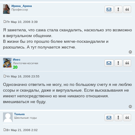
Ирина_Арина
Отправить лич
Уведомить
Цита
Профессор
Пт Мар 10, 2006 3:39
С
о
Я заметила, что сама стала скандалить, насколько это возможно
о
в виртуальном общении.
б
щ
В жизни бы это прошло более мягче-поскандалили и
е
разошлись. А тут получается жестче.
н
и
е
Инес
Отправить лич
Уведомить
Цита
Ленточки-косички
Чт Мар 16, 2006 23:55
С
о
Однозначно ответить не могу, но по большому счету я не люблю
о
ссоры и скандалы, даже и виртуальные. Если высказывания не
б
щ
имеют непосредственно ко мне никакого отношения.
е
вмешиваться не буду.
н
и
е
Танька
Отправить лич
Уведомить
Цита
Школьные годы
Вт Мар 21, 2006 2:02
С