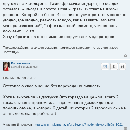
другому не истолкуешь. Такие фразочки модерят, но осадок
остается. А иногда и просто абзацы грязи. В ответ на якобы
резкость. Которой не было. И все чисто, усмотреть-то можно что
угодно, где угодно, резкость всякую, как и заявить "это моя
манера изложения!", "я фольклорный элемент, у меня есть
документ!". И т.п.
Хочу обратить на это внимание форумчан и модераторов.
Прошлое забыто, грядущее сокрыто, настоящее даровано- потому его и зовут
настоящим.
Оксана-мама
Отправить лич
Уведомить
Цита
самый УЗнаваемый
Чт Мар 09, 2006 4:06
С
о
Отстаиваю свое мнение без перехода на личности
о
б
щ
Хотя и выходила из дискусси (что гораздо чаще - ха, всего 2
е
таких случая и припомнила - про женщин-домосиделок и
н
и
помощь семье, в которой 6 детей, из которыз 2 взрослых сына и
е
опять же жена не работает).
Аткальный профиль
https://forum.sibmama.ru/profile.php?mode=viewprofile&u=9521