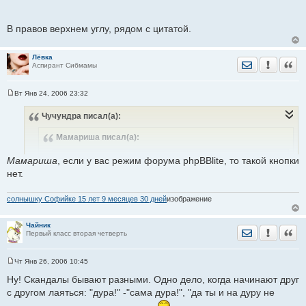
е
В правов верхнем углу, рядом с цитатой.
А где сама кнопка? Так, на всякий случай
Лёвка
Отправить лич
Уведомить
Цита
Аспирант Сибмамы
Вт Янв 24, 2006 23:32
С
о
Чучундра
писал(а):
о
б
щ
Мамариша
писал(а):
е
н
и
Megan
писал(а):
Мамариша
, если у вас режим форума phpBBlite, то такой кнопки
е
А где вариант "Нажму кнопку "Уведомить модератора"
нет.
?
солнышку Софийке 15 лет 9 месяцев 30 дней
изображение
Чайник
А где сама кнопка? Так, на всякий случай
Отправить лич
Уведомить
Цита
Первый класс вторая четверть
В правов верхнем углу, рядом с цитатой.
Чт Янв 26, 2006 10:45
С
о
Ну! Скандалы бывают разными. Одно дело, когда начинают друг
о
с другом лаяться: "дура!" -"сама дура!", "да ты и на дуру не
б
щ