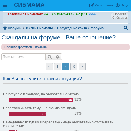
СИБМАМА
Рeгиcтpaция
Вход
Готовим с Сибмамой:
ЗАГОТОВКИ ИЗ ОГУРЦОВ
>>>>
Новости
Сибмамы
Форумы
Жизнь Сибмамы
Обсуждение сайта и форума
ои
Скандалы на форуме - Ваше отношение?
ск
Правила форумов Сибмама
<
1
2
3
>
Как Вы поступите в такой ситуации?
Не вступаю в скандал, но обязательно читаю
32%
34
Перестаю читать тему - не люблю скандалы
19%
20
Немедленно вступаю в перепалку - надо обязательно отстаивать
свое мнение