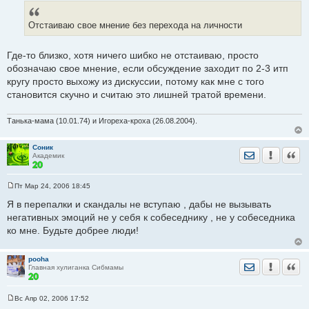
о
о
б
Отстаиваю свое мнение без перехода на личности
щ
е
н
и
Где-то близко, хотя ничего шибко не отстаиваю, просто
е
обозначаю свое мнение, если обсуждение заходит по 2-3 итп
кругу просто выхожу из дискуссии, потому как мне с того
становится скучно и считаю это лишней тратой времени.
Танька-мама (10.01.74) и Игореха-кроха (26.08.2004).
Соник
Отправить лич
Уведомить
Цита
Академик
Пт Мар 24, 2006 18:45
С
о
Я в перепалки и скандалы не вступаю , дабы не вызывать
о
негативных эмоций не у себя к собеседнику , не у собеседника
б
щ
ко мне. Будьте добрее люди!
е
н
и
е
pooha
Отправить лич
Уведомить
Цита
Главная хулиганка Сибмамы
Вс Апр 02, 2006 17:52
С