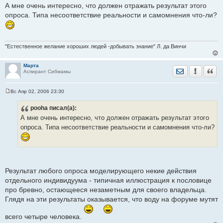
о
А мне очень интересно, что должен отражать результат этого
о
опроса. Типа несоответствие реальности и самомнения что-ли?
б
щ
е
н
и
е
"Естественное желание хороших людей -добывать знание" Л. да Винчи
Марта
Отправить лич
Уведомить
Цита
Аспирант Сибмамы
Вс Апр 02, 2006 23:30
С
о
pooha
писал(а):
о
б
А мне очень интересно, что должен отражать результат этого
щ
е
опроса. Типа несоответствие реальности и самомнения что-ли?
н
и
е
Результат любого опроса моделирующего некие действия
отдельного индивидуума - типичная иллюстрация к пословице
про бревно, остающееся незаметным для своего владельца.
Глядя на эти результаты оказывается, что воду на форуме мутят
всего четыре человека.