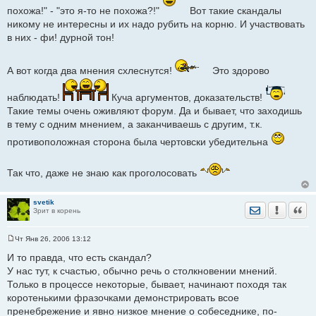
е
похожа!" - "это я-то не похожа?!"
Вот такие скандалы
н
и
никому не интересны и их надо рубить на корню. И участвовать
е
в них - фи! дурной тон!
А вот когда два мнения схлеснутся!
Это здорово
наблюдать!
Куча аргументов, доказательств!
Такие темы очень оживляют форум. Да и бывает, что заходишь
в тему с одним мнением, а заканчиваешь с другим, т.к.
противоположная сторона была чертовски убедительна
Так что, даже не знаю как проголосовать
svetik
Отправить лич
Уведомить
Цита
Зрит в корень
Чт Янв 26, 2006 13:12
С
о
И то правда, что есть скандал?
о
У нас тут, к счастью, обычно речь о столкновении мнений.
б
щ
Только в процессе некоторые, бывает, начинают походя так
е
коротенькими фразочками демонстрировать всое
н
и
пренебрежение и явно низкое мнение о собеседнике, по-
е