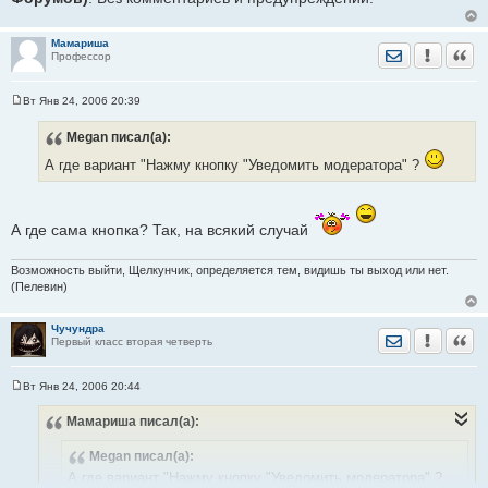
Мамариша
Отправить лич
Уведомить
Цита
Профессор
Вт Янв 24, 2006 20:39
С
о
Megan
писал(а):
о
б
А где вариант "Нажму кнопку "Уведомить модератора" ?
щ
е
н
и
е
А где сама кнопка? Так, на всякий случай
Возможность выйти, Щелкунчик, определяется тем, видишь ты выход или нет.
(Пелевин)
Чучундра
Отправить лич
Уведомить
Цита
Первый класс вторая четверть
Вт Янв 24, 2006 20:44
С
о
Мамариша
писал(а):
о
б
щ
Megan
писал(а):
е
н
А где вариант "Нажму кнопку "Уведомить модератора" ?
и