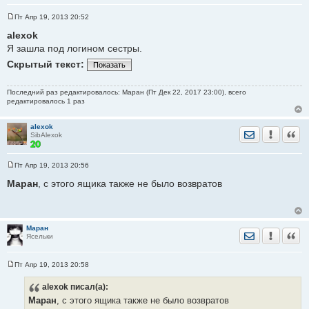
Пт Апр 19, 2013 20:52
С
о
alexok
о
Я зашла под логином сестры.
б
щ
Скрытый текст:
е
Показать
н
и
е
Последний раз редактировалось: Маран (Пт Дек 22, 2017 23:00), всего
редактировалось 1 раз
alexok
Отправить лич
Уведомить
Цита
SibAlexok
Пт Апр 19, 2013 20:56
С
о
Маран
, с этого ящика также не было возвратов
о
б
щ
е
н
Маран
и
Отправить лич
Уведомить
Цита
Ясельки
е
Пт Апр 19, 2013 20:58
С
о
alexok
писал(а):
о
б
Маран
, с этого ящика также не было возвратов
щ