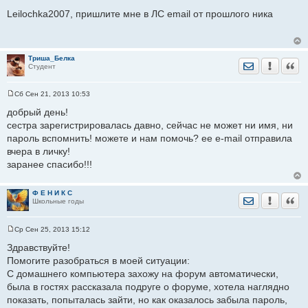
С
о
Leilochka2007, пришлите мне в ЛС email от прошлого ника
о
б
щ
е
н
Триша_Белка
и
Отправить лич
Уведомить
Цита
Студент
е
Сб Сен 21, 2013 10:53
С
о
добрый день!
о
сестра зарегистрировалась давно, сейчас не может ни имя, ни
б
щ
пароль вспомнить! можете и нам помочь? ее e-mail отправила
е
вчера в личку!
н
и
заранее спасибо!!!
е
Ф Е Н И К С
Отправить лич
Уведомить
Цита
Школьные годы
Ср Сен 25, 2013 15:12
С
о
Здравствуйте!
о
Помогите разобраться в моей ситуации:
б
щ
С домашнего компьютера захожу на форум автоматически,
е
была в гостях рассказала подруге о форуме, хотела наглядно
н
и
показать, попыталась зайти, но как оказалось забыла пароль,
е