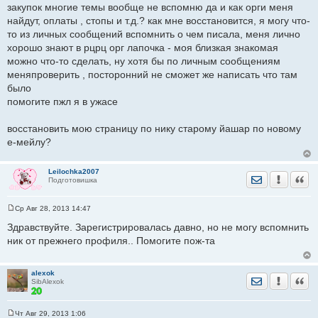
закупок многие темы вообще не вспомню да и как орги меня
найдут, оплаты , стопы и т.д.? как мне восстановится, я могу что-
то из личных сообщений вспомнить о чем писала, меня лично
хорошо знают в рцрц орг лапочка - моя близкая знакомая
можно что-то сделать, ну хотя бы по личным сообщениям
меняпроверить , посторонний не сможет же написать что там
было
помогите пжл я в ужасе
восстановить мою страницу по нику старому йашар по новому
е-мейлу?
Leilochka2007
Отправить лич
Уведомить
Цита
Подготовишка
Ср Авг 28, 2013 14:47
С
о
Здравствуйте. Зарегистрировалась давно, но не могу вспомнить
о
ник от прежнего профиля.. Помогите пож-та
б
щ
е
н
alexok
и
Отправить лич
Уведомить
Цита
SibAlexok
е
Чт Авг 29, 2013 1:06