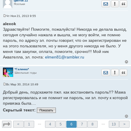
е
цветок 22
Отправить лич
Уведомить
Цита
Ясельки
Чт Ноя 21, 2013 9:55
С
о
alexok
о
Здравствуйте! Помогите, пожалуйста! Никогда не делала выход,
б
щ
сегодня случайно нажала и вышла, не могу войти, не помню
е
пароль, по адресу эл. почты говорит, что он зарегистрирован не
н
и
на этого пользователя, но у меня другого никогда не было. У
е
меня там закупки, оплата, помогите, срочно!!! Мой ник
Аквателла, эл. почта:
elmen81@rambler.ru
*Галинка*
Отправить лич
Уведомить
Цита
Школьные годы
Вс Мар 30, 2014 10:49
С
о
Добрый день, подскажите пжл. как востановить пароль!!? Мама
о
регистрировалась и не помнит ни пароль, ни эл. почту к которой
б
щ
привязка была....
е
н
Скрытый текст:
Показать
и
е
…
…
<
1
4
5
6
7
8
13
>