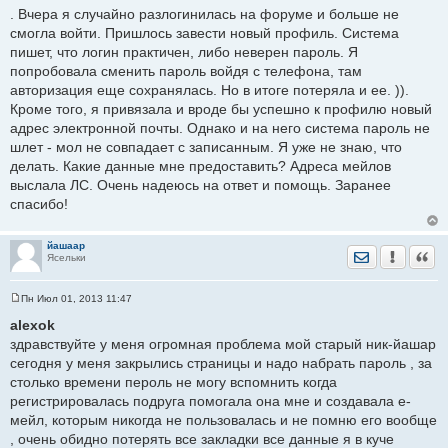
. Вчера я случайно разлогинилась на форуме и больше не
смогла войти. Пришлось завести новый профиль. Система
пишет, что логин практичен, либо неверен пароль. Я
попробовала сменить пароль войдя с телефона, там
авторизация еще сохранялась. Но в итоге потеряла и ее. )).
Кроме того, я привязала и вроде бы успешно к профилю новый
адрес электронной почты. Однако и на него система пароль не
шлет - мол не совпадает с записанным. Я уже не знаю, что
делать. Какие данные мне предоставить? Адреса мейлов
выслала ЛС. Очень надеюсь на ответ и помощь. Заранее
спасибо!
йашаар
Отправить лич
Уведомить
Цита
Ясельки
Пн Июл 01, 2013 11:47
С
о
alexok
о
здравствуйте у меня огромная проблема мой старый ник-йашар
б
щ
сегодня у меня закрылись страницы и надо набрать пароль , за
е
столько времени пероль не могу вспомнить когда
н
и
регистрировалась подруга помогала она мне и создавала е-
е
мейл, которым никогда не пользовалась и не помню его вообще
, очень обидно потерять все закладки все данные я в куче