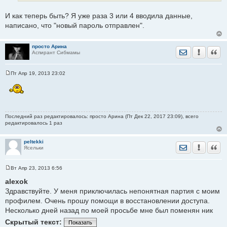
е
н
и
И как теперь быть? Я уже раза 3 или 4 вводила данные,
е
написано, что "новый пароль отправлен".
просто Арина
Отправить лич
Уведомить
Цита
Аспирант Сибмамы
Пт Апр 19, 2013 23:02
С
о
о
б
щ
е
н
Последний раз редактировалось: просто Арина (Пт Дек 22, 2017 23:09), всего
и
редактировалось 1 раз
е
peltekki
Отправить лич
Уведомить
Цита
Ясельки
Вт Апр 23, 2013 6:56
С
о
alexok
о
Здравствуйте. У меня приключилась непонятная партия с моим
б
щ
профилем. Очень прошу помощи в восстановлении доступа.
е
Несколько дней назад по моей просьбе мне был поменян ник
н
и
Скрытый текст:
е
Показать