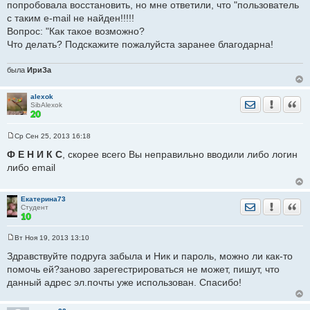
попробовала восстановить, но мне ответили, что "пользователь
с таким е-mail не найден!!!!!
Вопрос: "Как такое возможно?
Что делать? Подскажите пожалуйста заранее благодарна!
была
ИриЗа
alexok
Отправить лич
Уведомить
Цита
SibAlexok
Ср Сен 25, 2013 16:18
С
о
Ф Е Н И К С
, скорее всего Вы неправильно вводили либо логин
о
либо email
б
щ
е
н
Екатерина73
и
Отправить лич
Уведомить
Цита
Студент
е
Вт Ноя 19, 2013 13:10
С
о
Здравствуйте подруга забыла и Ник и пароль, можно ли как-то
о
помочь ей?заново зарегестрироваться не может, пишут, что
б
щ
данный адрес эл.почты уже использован. Спасибо!
е
н
и