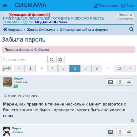
СИБМАМА
Рeгиcтpaция
Вход
[Кулинарный флешмоб]
Новости
ПРИГЛАШАЕМ ЛЮБИТЕЛЕЙ ГОТОВИТЬ И ВКУСНО ПОЕСТЬ
Сибмамы
Тема этой недели
"МЕДАЛЬОНЫ"
>>>>
Форумы
Жизнь Сибмамы
Обсуждение сайта и форума
ои
Забыла пароль
ск
Правила форумов Сибмама
…
…
<
1
4
5
6
7
8
13
>
alexok
Отправить лич
Уведомить
Цита
SibAlexok
Пт Апр 19, 2013 20:49
С
о
Маран
, как правило в течение нескольких минут. возвратов с
о
Вашего ящика не было - проверьте, может быть оно упало в
б
щ
спам.
е
н
и
е
Маран
Отправить лич
Уведомить
Цита
Ясельки