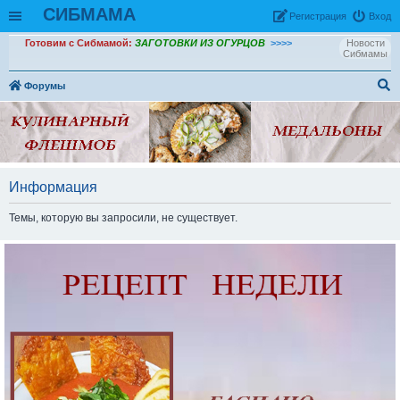
СИБМАМА
Рeгиcтpaция
Вход
Готовим с Сибмамой:
ЗАГОТОВКИ ИЗ ОГУРЦОВ
>>>>
Новости
Сибмамы
Форумы
ои
ск
Информация
Темы, которую вы запросили, не существует.