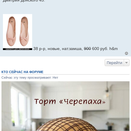
Дмитрия Донского 45.
и
е
38 р-р, новые, нат.замша,
900
600 руб. h&m
Перейти
КТО СЕЙЧАС НА ФОРУМЕ
Сейчас эту тему просматривают: Нет