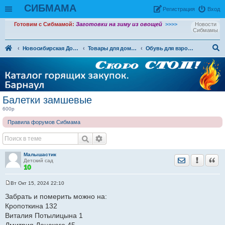
СИБМАМА
Рeгиcтpaция
Вход
Готовим с Сибмамой:
Заготовки на зиму из овощей
>>>>
Новости
Сибмамы
Новосибирская Доска объявлений
Товары для дома и семьи. (ДО)
Обувь для взрослых (ДО)
ои
ск
Балетки замшевые
600р
Правила форумов Сибмама
Малышастик
Отправить лич
Уведомить
Цита
Детский сад
Вт Окт 15, 2024 22:10
С
о
Забрать и померить можно на:
о
Кропоткина 132
б
щ
Виталия Потылицына 1
е
н