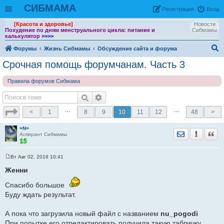
СИБМАМА
Рeгиcтpaция
Вход
[Красота и здоровье]
Новости
Похудение по дням менструального цикла: питание и
Сибмамы
калькулятор
>>>>
Форумы
Жизнь Сибмамы
Обсуждение сайта и форума
ои
Срочная помощь форумчанам. Часть 3
ск
Правила форумов Сибмама
…
…
<
1
8
9
10
11
12
48
>
=N=
Отправить лич
Уведомить
Цита
Аспирант Сибмамы
Вт Авг 02, 2016 10:41
С
о
Женни
о
б
Спасибо большое
щ
е
Буду ждать результат.
н
и
е
А пока что загрузила новый файл с названием
nu_pogodi
При попытке его отредактировать получила такую табличку