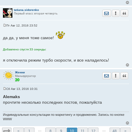
tatiana.sidorenko
Отправить лич
Уведомить
Цита
Первый класс вторая четверть
Пт Авг 12, 2016 23:52
С
о
о
да да, у меня тоже самое!
б
щ
е
Добавлено спустя 33 секунды:
н
и
е
я отключила режим турбо скорости, и все наладилось!
Женни
Отправить лич
Уведомить
Цита
Маньядератор
Сб Авг 13, 2016 10:31
С
о
Alemaks
о
прочтите несколько последних постов, пожалуйста
б
щ
е
н
Индивидуальные консультации по маркетингу и продвижению. Запись по кнопке
и
WWW
е
…
…
<
1
8
9
10
11
12
48
>