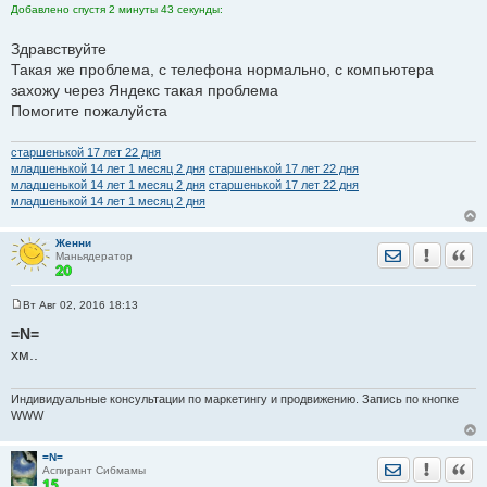
Добавлено спустя 2 минуты 43 секунды:
Здравствуйте
Такая же проблема, с телефона нормально, с компьютера
захожу через Яндекс такая проблема
Помогите пожалуйста
старшенькой 17 лет 22 дня
младшенькой 14 лет 1 месяц 2 дня
старшенькой 17 лет 22 дня
В лс сообщения отправляет со второго раза, а в темах вообще
младшенькой 14 лет 1 месяц 2 дня
старшенькой 17 лет 22 дня
младшенькой 14 лет 1 месяц 2 дня
никак...
Скачивала др. Браузеры нормально отправляют, но тормозят
Женни
Отправить лич
Уведомить
Цита
Маньядератор
сильно
Думала проблема в тел, пробовала на другом тоже самое в
храме именно, с айфона нормально все.
Вт Авг 02, 2016 18:13
С
о
=N=
о
хм..
б
щ
е
н
Индивидуальные консультации по маркетингу и продвижению. Запись по кнопке
и
WWW
е
=N=
Отправить лич
Уведомить
Цита
Аспирант Сибмамы