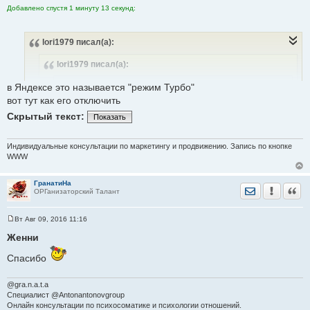
Добавлено спустя 1 минуту 13 секунд:
это новая реклама, глюк или пора на вирусы проверять? гугл
lori1979
писал(а):
хром
lori1979
писал(а):
Riша
писал(а):
в Яндексе это называется "режим Турбо"
Здравствуйте.
вот тут как его отключить
Помогите плиз, прям беда в браузере гугл хром не
Скрытый текст:
Показать
могу отвечать в теме с тел, в асуз - выдаёт во что
Индивидуальные консультации по маркетингу и продвижению. Запись по кнопке
WWW
ГранатиНа
Отправить лич
Уведомить
Цита
ОРГанизаторский Талант
Вт Авг 09, 2016 11:16
С
о
Женни
о
б
Спасибо
щ
е
В лс сообщения отправляет со второго раза, а в
н
и
@gra.n.a.t.a
темах вообще никак...
е
Специалист @Antonantonovgroup
Скачивала др. Браузеры нормально отправляют, но
Онлайн консультации по психосоматике и психологии отношений.