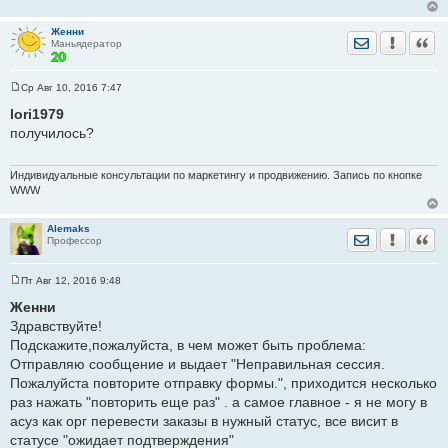
тормозят сильно
Думала проблема в тел, пробовала на другом тоже
Женни
Отправить лич
Уведомить
Цита
Маньядератор
самое в храме именно, с айфона нормально все.
Ср Авг 10, 2016 7:47
С
о
Добавлено спустя 2 минуты 43 секунды:
lori1979
о
получилось?
б
щ
Здравствуйте
е
Такая же проблема, с телефона нормально, с компьютера
н
Индивидуальные консультации по маркетингу и продвижению. Запись по кнопке
и
захожу через Яндекс такая проблема
WWW
е
Помогите пожалуйста
Alemaks
Отправить лич
Уведомить
Цита
Профессор
Пт Авг 12, 2016 9:48
С
о
Женни
о
Тему прочитала, зашла в настройки, дополнение, у меня нет
Здравствуйте!
б
щ
нечего про трафик
Подскажите,пожалуйста, в чем может быть проблема:
е
Отправляю сообщение и выдает "Неправильная сессия.
н
и
Пожалуйста повторите отправку формы.", приходится несколько
е
раз нажать "повторить еще раз" . а самое главное - я не могу в
асуз как орг перевести заказы в нужный статус, все висит в
статусе "ожидает подтверждения"