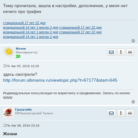
Тему прочитала, зашла в настройки, дополнение, у меня нет
нечего про трафик
старшенькой 17 лет 22 дня
младшенькой 14 лет 1 месяц 2 дня
старшенькой 17 лет 22 дня
младшенькой 14 лет 1 месяц 2 дня
старшенькой 17 лет 22 дня
младшенькой 14 лет 1 месяц 2 дня
В лс сообщения отправляет со второго раза, а в темах
Женни
Отправить лич
Уведомить
Цита
Маньядератор
вообще никак...
Скачивала др. Браузеры нормально отправляют, но
Пт Авг 05, 2016 10:20
тормозят сильно
С
о
здесь смотрели?
Думала проблема в тел, пробовала на другом тоже самое
о
http://forum.sibmama.ru/viewtopic.php?t=67177&start=645
в храме именно, с айфона нормально все.
б
щ
е
н
Индивидуальные консультации по маркетингу и продвижению. Запись по кнопке
и
WWW
е
Добавлено спустя 2 минуты 43 секунды:
ГранатиНа
Здравствуйте
Отправить лич
Уведомить
Цита
ОРГанизаторский Талант
Такая же проблема, с телефона нормально, с компьютера
захожу через Яндекс такая проблема
Пн Авг 08, 2016 23:16
С
Помогите пожалуйста
о
Женни
о