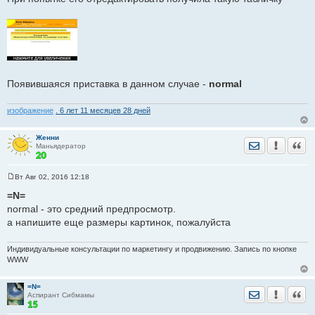
Появившаяся приставка в данном случае -
normal
изображение
. 6 лет 11 месяцев 28 дней
Женни
Отправить лич
Уведомить
Цита
Маньядератор
Вт Авг 02, 2016 12:18
С
о
=N=
о
normal - это средний предпросмотр.
б
щ
а напишите еще размеры картинок, пожалуйста
е
н
и
Индивидуальные консультации по маркетингу и продвижению. Запись по кнопке
е
WWW
=N=
Отправить лич
Уведомить
Цита
Аспирант Сибмамы