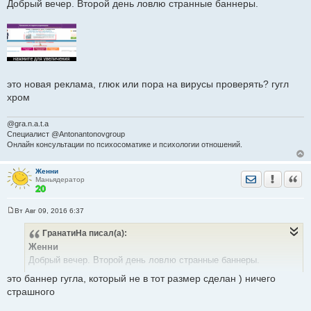
Добрый вечер. Второй день ловлю странные баннеры.
б
щ
е
н
и
е
это новая реклама, глюк или пора на вирусы проверять? гугл
хром
@gra.n.a.t.a
Специалист @Antonantonovgroup
Онлайн консультации по психосоматике и психологии отношений.
Женни
Отправить лич
Уведомить
Цита
Маньядератор
Вт Авг 09, 2016 6:37
С
о
ГранатиНа
писал(а):
о
б
Женни
щ
е
Добрый вечер. Второй день ловлю странные баннеры.
н
и
это баннер гугла, который не в тот размер сделан ) ничего
е
страшного