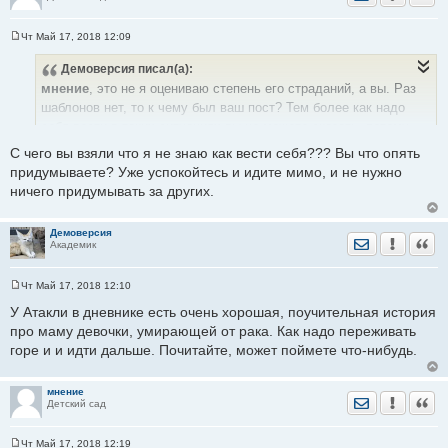
Чт Май 17, 2018 12:09
С
о
Демоверсия
писал(а):
о
б
мнение
, это не я оцениваю степень его страданий, а вы. Раз
щ
е
шаблонов нет, то к чему был ваш пост? Тем более как надо
н
себя вести в таких ситуациях вы не можете сказать, потому
и
е
что понятия не имеете.
С чего вы взяли что я не знаю как вести себя??? Вы что опять
придумываете? Уже успокойтесь и идите мимо, и не нужно
ничего придумывать за других.
Демоверсия
Отправить лич
Уведомить
Цита
Академик
Чт Май 17, 2018 12:10
С
о
У Атакли в дневнике есть очень хорошая, поучительная история
о
про маму девочки, умирающей от рака. Как надо переживать
б
щ
горе и и идти дальше. Почитайте, может поймете что-нибудь.
е
н
и
е
мнение
Отправить лич
Уведомить
Цита
Детский сад
Чт Май 17, 2018 12:19