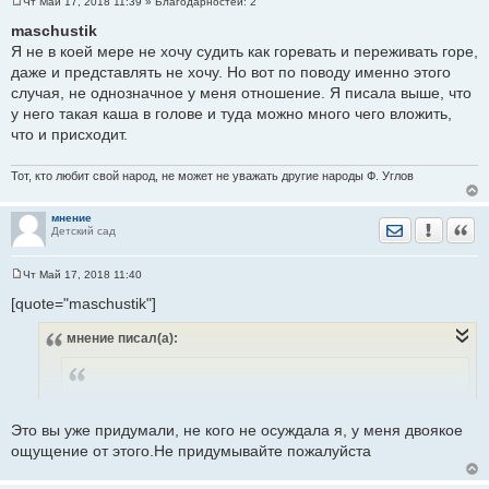
Чт Май 17, 2018 11:39
» Благодарностей:
2
С
о
maschustik
о
Я не в коей мере не хочу судить как горевать и переживать горе,
б
щ
даже и представлять не хочу. Но вот по поводу именно этого
е
случая, не однозначное у меня отношение. Я писала выше, что
н
и
у него такая каша в голове и туда можно много чего вложить,
е
что и присходит.
Тот, кто любит свой народ, не может не уважать другие народы Ф. Углов
мнение
Отправить лич
Уведомить
Цита
Детский сад
Чт Май 17, 2018 11:40
С
о
[quote="maschustik"]
о
б
мнение
писал(а):
щ
е
н
и
е
Это вы уже придумали, не кого не осуждала я, у меня двоякое
ощущение от этого.Не придумывайте пожалуйста
Извините, но вас куда то понесло, вы так остро не
реагируйте.Давайте каждый останется при своем мнении,