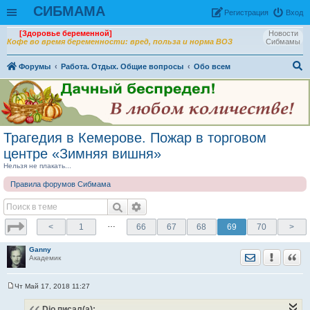
СИБМАМА
Рeгиcтpaция
Вход
[Здоровье беременной]
Новости
Кофе во время беременности: вред, польза и норма ВОЗ
Сибмамы
Форумы
Работа. Отдых. Общие вопросы
Обо всем
ои
ск
Трагедия в Кемерове. Пожар в торговом
центре «Зимняя вишня»
Нельзя не плакать...
Правила форумов Сибмама
…
<
1
66
67
68
69
70
>
Ganny
Отправить лич
Уведомить
Цита
Академик
Чт Май 17, 2018 11:27
С
о
Dio
писал(а):
о