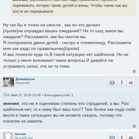
щ
е
переживать потерю троих детей и жены. Чтобы такие как вы
н
кости не перемывали.
и
е
Ну так бы я точно не смогла , как он это делает
[/quote]не оправдал ваших ожиданий? Не то шоу, какое вы
ожидали? Расскажите, как бы смогли вы.
Я похоронила двоих детей - сестру и племянницу. Расскажите
мне как надо по правильному[/quote]
И вас понесло куда то.В такой ситуации нет шаблонов. Но не
только у меня возникают такие вопросы.И давайте не
устраивать склок, эта не та тема
Демоверсия
Отправить лич
Уведомить
Цита
Академик
Чт Май 17, 2018 12:05
» Благодарностей:
1
С
о
мнение
, это не я оцениваю степень его страданий, а вы. Раз
о
шаблонов нет, то к чему был ваш пост? Тем более как надо себя
б
щ
вести в таких ситуациях вы не можете сказать, потому что
е
понятия не имеете.
н
и
е
мнение
Отправить лич
Уведомить
Цита
Детский сад