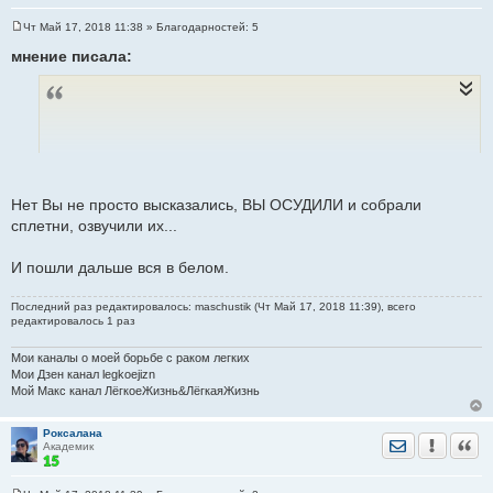
Чт Май 17, 2018 11:38
» Благодарностей:
5
С
о
мнение писала:
о
б
щ
е
н
и
е
Извините, но вас куда то понесло, вы так остро не
реагируйте.Давайте каждый останется при своем мнении, я
Нет Вы не просто высказались, ВЫ ОСУДИЛИ и собрали
просто высказалась.
сплетни, озвучили их...
И пошли дальше вся в белом.
Последний раз редактировалось: maschustik (Чт Май 17, 2018 11:39), всего
редактировалось 1 раз
Мои каналы о моей борьбе с раком легких
Мои Дзен канал legkoejizn
Мой Макс канал ЛёгкоеЖизнь&ЛёгкаяЖизнь
Роксалана
Отправить лич
Уведомить
Цита
Академик