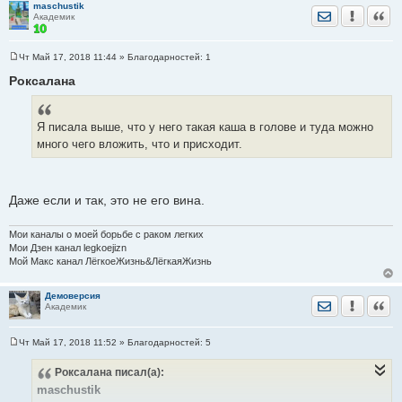
maschustik
я просто высказалась.
Отправить лич
Уведомить
Цита
Академик
Чт Май 17, 2018 11:44
» Благодарностей:
1
Нет Вы не просто высказались, ВЫ ОСУДИЛИ и собрали
С
о
Роксалана
сплетни, озвучили их...
о
б
щ
И пошли дальше вся в белом.
е
Я писала выше, что у него такая каша в голове и туда можно
н
и
много чего вложить, что и присходит.
е
Даже если и так, это не его вина.
Мои каналы о моей борьбе с раком легких
Мои Дзен канал legkoejizn
Мой Макс канал ЛёгкоеЖизнь&ЛёгкаяЖизнь
Демоверсия
Отправить лич
Уведомить
Цита
Академик
Чт Май 17, 2018 11:52
» Благодарностей:
5
С
о
Роксалана
писал(а):
о
б
maschustik
щ