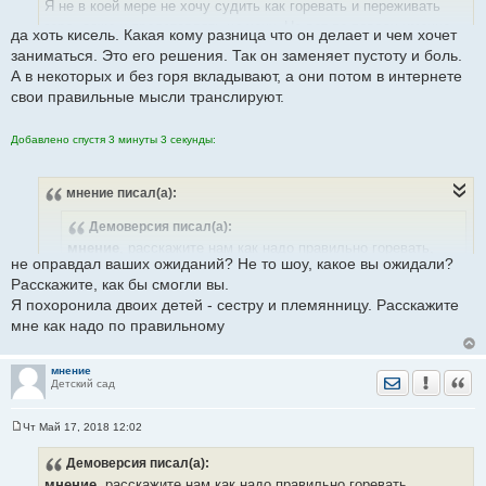
е
Я не в коей мере не хочу судить как горевать и переживать
н
горе, даже и представлять не хочу. Но вот по поводу именно
и
да хоть кисель. Какая кому разница что он делает и чем хочет
е
этого случая, не однозначное у меня отношение. Я писала
заниматься. Это его решения. Так он заменяет пустоту и боль.
выше, что у него такая каша в голове и туда можно много чего
А в некоторых и без горя вкладывают, а они потом в интернете
вложить, что и присходит.
свои правильные мысли транслируют.
Добавлено спустя 3 минуты 3 секунды:
мнение
писал(а):
Демоверсия
писал(а):
мнение
, расскажите нам как надо правильно горевать,
не оправдал ваших ожиданий? Не то шоу, какое вы ожидали?
переживать потерю троих детей и жены. Чтобы такие как
Расскажите, как бы смогли вы.
вы кости не перемывали.
Я похоронила двоих детей - сестру и племянницу. Расскажите
мне как надо по правильному
Ну так бы я точно не смогла , как он это делает
мнение
Отправить лич
Уведомить
Цита
Детский сад
Чт Май 17, 2018 12:02
С
о
Демоверсия
писал(а):
о
б
мнение
, расскажите нам как надо правильно горевать,