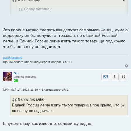
б
щ
Ganny
писал(а):
е
н
и
Для меня странно, что человек который недавно пенял на
е
власть идет в эту власть под флагами правящей партии.
Это вполне можно сделать как депутат самовыдвиженец, думаю
поддержку он бы получил от граждан, но с Единой Россией
легче, и Единой России легче взять такого товарища под крыло,
Надеется что-то изменить.
Хотя бы на уровне района-
что бы он волну не поднимал.
области.
изображение
Щенки белого цвергшнауцера!!! Вопросы в ЛС.
Dio
Отправить лич
Уведомить
Цита
Зануда форума
Чт Май 17, 2018 11:30
» Благодарностей:
1
С
о
Ganny
писал(а):
о
б
Единой России легче взять такого товарища под крыло, что бы
щ
е
он волну не поднимал.
н
и
е
В чужом глазу, как известно, соломинку видно.