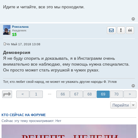
С
о
Идите и читайте, все это мы проходили.
о
б
щ
е
н
Роксалана
и
Отправить лич
Уведомить
Цита
Академик
е
Чт Май 17, 2018 13:08
С
о
Демоверсия
о
Я не буду спорить и доказывать, я в Инстаграмм очень
б
щ
внимательно все наблюдаю, ему помощь нужна специалиста.
е
Он просто может стать игрушкой в чужих руках.
н
и
е
Тот, кто любит свой народ, не может не уважать другие народы Ф. Углов
…
<
1
66
67
68
69
70
>
Перейти
КТО СЕЙЧАС НА ФОРУМЕ
Сейчас эту тему просматривают: Нет