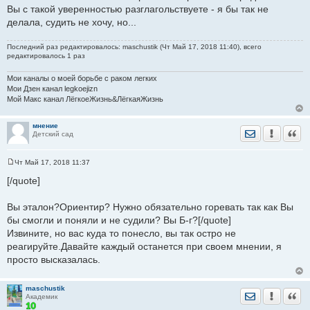
Вы с такой уверенностью разглагольствуете - я бы так не
делала, судить не хочу, но...
Последний раз редактировалось: maschustik (Чт Май 17, 2018 11:40), всего
редактировалось 1 раз
Мои каналы о моей борьбе с раком легких
Мои Дзен канал legkoejizn
Мой Макс канал ЛёгкоеЖизнь&ЛёгкаяЖизнь
мнение
Отправить лич
Уведомить
Цита
Детский сад
Чт Май 17, 2018 11:37
С
о
[/quote]
о
б
щ
Вы эталон?Ориентир? Нужно обязательно горевать так как Вы
е
бы смогли и поняли и не судили? Вы Б-г?[/quote]
н
и
Извините, но вас куда то понесло, вы так остро не
е
реагируйте.Давайте каждый останется при своем мнении, я
просто высказалась.
maschustik
Отправить лич
Уведомить
Цита
Академик