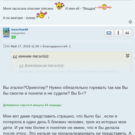
Меня засосала опасная трясина
И имя ей - "Вещдок"
А на аватаре - кумир
!
maschustik
Отправить лич
Уведомить
Цита
Академик
Чт Май 17, 2018 11:36
» Благодарностей:
1
С
о
мнение
писал(а):
о
б
щ
Демоверсия
писал(а):
е
н
мнение
, расскажите нам как надо правильно горевать,
и
переживать потерю троих детей и жены. Чтобы такие как
е
вы кости не перемывали.
Вы эталон?Ориентир? Нужно обязательно горевать так как Вы
бы смогли и поняли и не судили? Вы Б-г?
Ну так бы я точно не смогла , как он это делает
Добавлено спустя 4 минуты 43 секунды:
Мне вот даже представить страшно, что было бы , если я
потеряла в один день 5 близких человек, трое из которых мои
дети. И уж тем более я понятия не имею, что я бы делала
после этого. Это нельзя ни проанализировать ни представить. А