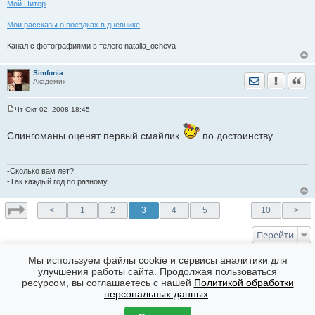
Мой Питер
Мои рассказы о поездках в дневнике
Канал с фотографиями в телеге natalia_ocheva
Simfonia
Отправить лич
Уведомить
Цита
Академик
Чт Окт 02, 2008 18:45
С
о
о
Слингоманы оценят первый смайлик
по достоинству
б
щ
е
н
-Сколько вам лет?
и
-Так каждый год по разному.
е
…
<
1
2
3
4
5
10
>
Перейти
КТО СЕЙЧАС НА ФОРУМЕ
Мы используем файлы cookie и сервисы аналитики для
улучшения работы сайта. Продолжая пользоваться
Сейчас эту тему просматривают: Нет
ресурсом, вы соглашаетесь с нашей
Политикой обработки
Форумы
Часовой пояс: GMT + 7
персональных данных
.
Создано на основе
phpBB
® Forum Software © phpBB Limited