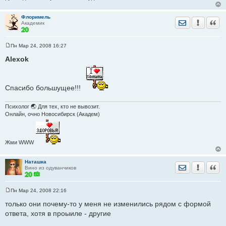
Флоримель
Отправить лич
Уведомить
Цита
Академик
Пн Мар 24, 2008 16:27
С
о
Alexok
о
б
щ
е
Спасибо большущее!!!
н
и
е
Психолог 🌏 Для тех, кто не вывозит.
Онлайн, очно Новосибирск (Академ)
Жми WWW
Наташка
Отправить лич
Уведомить
Цита
Вино из одуванчиков
Пн Мар 24, 2008 22:16
С
о
только они почему-то у меня не изменились рядом с формой
о
ответа, хотя в проыиле - другие
б
щ
е