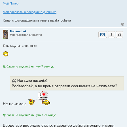
Мой Питер
Мои рассказы о поездках в дневнике
Канал с фотографиями в телеге natalia_ocheva
Podarochek
Отправить лич
Уведомить
Цита
Многодетная династия
Вт Мар 04, 2008 10:43
С
о
о
б
щ
е
Добавлено спустя 1 минуту 7 секунд:
н
и
е
Наташка
писал(а):
Podarochek
, а во время отправки сообщения не нажимаете?
Не нажимаю
Добавлено спустя 2 минуты 1 секунду:
Вроде все впорядке стало, наверное действительно у меня