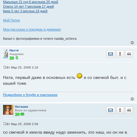
Марьяше 21 год 6 месяцев 20 дней
Олесе 14 лет 7 месяцев 17 дней
Кире 5 лет 3 месяца 19 дней
Мой Питер
Мои рассказы о поездках в дневнике
Канал с фотографиями в телеге natalia_ocheva
Настя
Отправить лич
Уведомить
Цита
Академик
Вт Мар 25, 2008 2:16
С
о
Ната, первый даже в основных есть
и со свечкой был. и с
о
б
кашей тоже.
щ
е
н
Подробнее о Клубе и партнерах
и
е
Наташка
Отправить лич
Уведомить
Цита
Вино из одуванчиков
Вт Мар 25, 2008 2:59
С
о
со свечкой я имела ввиду надо заменить, это наш, но он не в
о