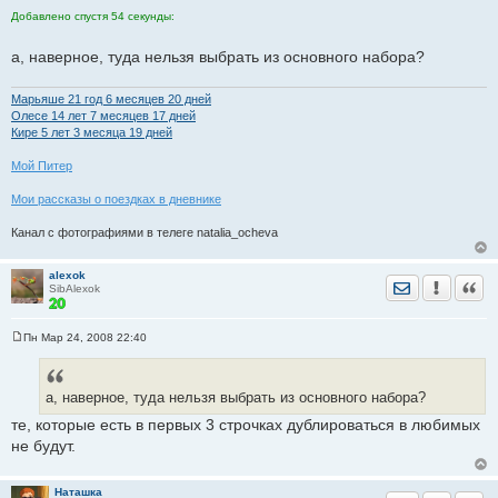
н
Добавлено спустя 54 секунды:
и
е
а, наверное, туда нельзя выбрать из основного набора?
Марьяше 21 год 6 месяцев 20 дней
Олесе 14 лет 7 месяцев 17 дней
Кире 5 лет 3 месяца 19 дней
Мой Питер
Мои рассказы о поездках в дневнике
Канал с фотографиями в телеге natalia_ocheva
alexok
Отправить лич
Уведомить
Цита
SibAlexok
Пн Мар 24, 2008 22:40
С
о
о
б
а, наверное, туда нельзя выбрать из основного набора?
щ
е
те, которые есть в первых 3 строчках дублироваться в любимых
н
и
не будут.
е
Наташка