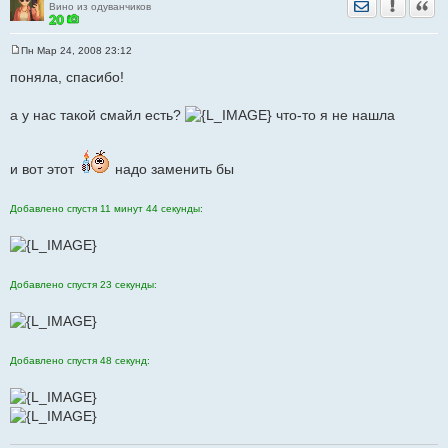
Отправить лич
Уведомить
Цита
Вино из одуванчиков
Пн Мар 24, 2008 23:12
С
о
поняла, спасибо!
о
б
щ
а у нас такой смайл есть?
что-то я не нашла
е
н
и
е
и вот этот
надо заменить бы
Добавлено спустя 11 минут 44 секунды:
Добавлено спустя 23 секунды:
Добавлено спустя 48 секунд: