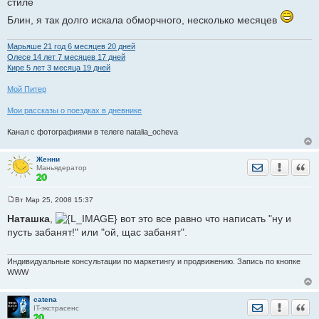
стиле
б
щ
Блин, я так долго искала обморчного, несколько месяцев
е
н
и
е
Марьяше 21 год 6 месяцев 20 дней
Олесе 14 лет 7 месяцев 17 дней
Кире 5 лет 3 месяца 19 дней
Мой Питер
Мои рассказы о поездках в дневнике
Канал с фотографиями в телеге natalia_ocheva
Женни
Отправить лич
Уведомить
Цита
Маньядератор
Вт Мар 25, 2008 15:37
С
о
Наташка
,
вот это все равно что написать "ну и
о
пусть забанят!" или "ой, щас забанят".
б
щ
е
н
Индивидуальные консультации по маркетингу и продвижению. Запись по кнопке
и
WWW
е
catena
Отправить лич
Уведомить
Цита
IT-экстрасенс