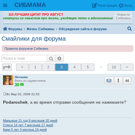
СИБМАМА
Рeгиcтpaция
Вход
110 ЛУЧШИХ ЦИТАТ ПРО АВГУСТ
Новости
статусы со смыслом про жизнь, уходящее лето и вдохновение
Сибмамы
Форумы
Жизнь Сибмамы
Обсуждение сайта и форума
ои
Смайлики для форума
ск
Правила форумов Сибмама
…
<
1
2
3
4
5
10
>
Наташка
Отправить лич
Уведомить
Цита
Вино из одуванчиков
Вс Мар 02, 2008 21:53
С
о
Podarochek
, а во время отправки сообщения не нажимаете?
о
б
щ
е
н
Марьяше 21 год 6 месяцев 20 дней
и
Олесе 14 лет 7 месяцев 17 дней
е
Кире 5 лет 3 месяца 19 дней