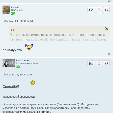
alexok
Отправить лич
Уведомить
Цита
SibAlexok
Пн Мар 24, 2008 14:54
С
о
о
б
Хотелось бы иметь возможность настроить панель основных
щ
е
смайлов под себя, чтобы не лазить за привычными смайлами,
н
и
например,
Confused в "дополнительные".
е
пожалуйста
Анастасия
Отправить лич
Уведомить
Цита
Летняя симфония
Пн Мар 24, 2008 15:09
С
о
о
Спасибо!!
б
щ
е
н
Маневровый бронепоезд.
и
е
Онлайн курсы для педагогов-музыкантов ("дошкольников"). Методические
материалы в помощь музыкальным руководителям, орф-педагогам,
руководителям музыкальных студий.