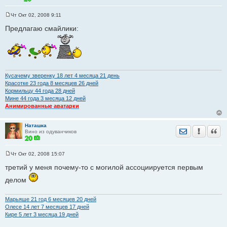
Чт Окт 02, 2008 9:11
С
о
Предлагаю смайлики:
о
б
щ
е
н
и
е
Кусачему зверенку 18 лет 4 месяца 21 день
Красотке 23 годa 8 месяцев 26 дней
Кормильцу 44 годa 28 дней
Мине 44 годa 3 месяца 12 дней
Анимированные аватарки
Наташка
Отправить лич
Уведомить
Цита
Вино из одуванчиков
Чт Окт 02, 2008 15:07
С
о
третий у меня почему-то с могилой ассоциируется первым
о
б
делом
щ
е
н
Марьяше 21 год 6 месяцев 20 дней
и
Олесе 14 лет 7 месяцев 17 дней
е
Кире 5 лет 3 месяца 19 дней