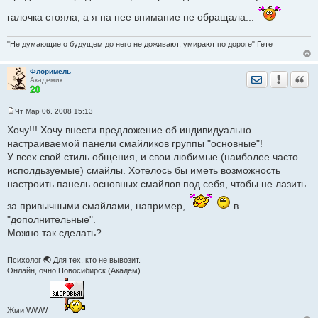
галочка стояла, а я на нее внимание не обращала...
"Не думающие о будущем до него не доживают, умирают по дороге" Гете
Флоримель
Отправить лич
Уведомить
Цита
Академик
Чт Мар 06, 2008 15:13
С
о
Хочу!!! Хочу внести предложение об индивидуально
о
настраиваемой панели смайликов группы "основные"!
б
щ
У всех свой стиль общения, и свои любимые (наиболее часто
е
исполдьзуемые) смайлы. Хотелось бы иметь возможность
н
и
настроить панель основных смайлов под себя, чтобы не лазить
е
за привычными смайлами, например,
в
"дополнительные".
Можно так сделать?
Психолог 🌏 Для тех, кто не вывозит.
Онлайн, очно Новосибирск (Академ)
Жми WWW