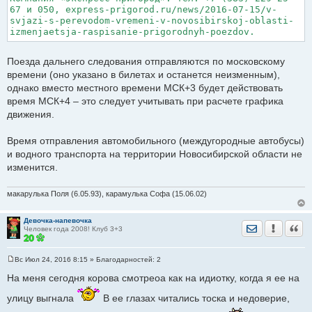
67 и 050, express-prigorod.ru/news/2016-07-15/v-
svjazi-s-perevodom-vremeni-v-novosibirskoj-oblasti-
izmenjaetsja-raspisanie-prigorodnyh-poezdov.
Поезда дальнего следования отправляются по московскому
времени (оно указано в билетах и останется неизменным),
однако вместо местного времени МСК+3 будет действовать
время МСК+4 – это следует учитывать при расчете графика
движения.
Время отправления автомобильного (междугородные автобусы)
и водного транспорта на территории Новосибирской области не
изменится.
макарулька Поля (6.05.93), карамулька Софа (15.06.02)
Девочка-напевочка
Отправить лич
Уведомить
Цита
Человек года 2008! Клуб 3+3
Вс Июл 24, 2016 8:15
» Благодарностей:
2
С
о
На меня сегодня корова смотреоа как на идиотку, когда я ее на
о
б
улицу выгнала
В ее глазах читались тоска и недоверие,
щ
е