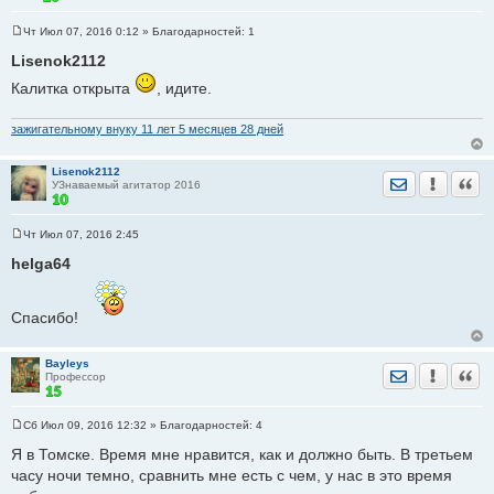
Чт Июл 07, 2016 0:12
» Благодарностей:
1
С
о
Lisenok2112
о
б
Калитка открыта
, идите.
щ
е
н
зажигательному внуку 11 лет 5 месяцев 28 дней
и
е
Lisenok2112
Отправить лич
Уведомить
Цита
УЗнаваемый агитатор 2016
Чт Июл 07, 2016 2:45
С
о
helga64
о
б
щ
е
Спасибо!
н
и
е
Bayleys
Отправить лич
Уведомить
Цита
Профессор
Сб Июл 09, 2016 12:32
» Благодарностей:
4
С
о
Я в Томске. Время мне нравится, как и должно быть. В третьем
о
часу ночи темно, сравнить мне есть с чем, у нас в это время
б
щ