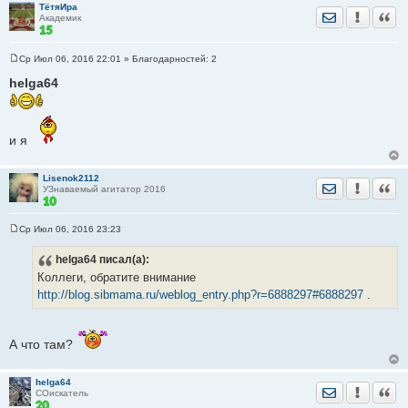
ТётяИра
Отправить лич
Уведомить
Цита
Академик
Ср Июл 06, 2016 22:01
» Благодарностей:
2
С
о
helga64
о
б
щ
е
н
и я
и
е
Lisenok2112
Отправить лич
Уведомить
Цита
УЗнаваемый агитатор 2016
Ср Июл 06, 2016 23:23
С
о
helga64
писал(а):
о
б
Коллеги, обратите внимание
щ
е
http://blog.sibmama.ru/weblog_entry.php?r=6888297#6888297
.
н
и
е
А что там?
helga64
Отправить лич
Уведомить
Цита
СОискатель