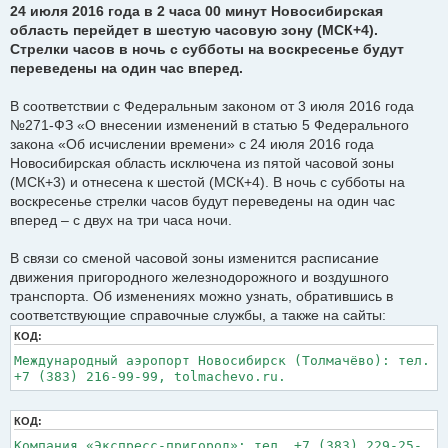
щ
24 июля 2016 года в 2 часа 00 минут Новосибирская
е
область перейдет в шестую часовую зону (МСК+4).
н
и
Стрелки часов в ночь с субботы на воскресенье будут
е
переведены на один час вперед.
В соответствии с Федеральным законом от 3 июля 2016 года
№271-ФЗ «О внесении изменений в статью 5 Федерального
закона «Об исчислении времени» с 24 июля 2016 года
Новосибирская область исключена из пятой часовой зоны
(МСК+3) и отнесена к шестой (МСК+4). В ночь с субботы на
воскресенье стрелки часов будут переведены на один час
вперед – с двух на три часа ночи.
В связи со сменой часовой зоны изменится расписание
движения пригородного железнодорожного и воздушного
транспорта. Об изменениях можно узнать, обратившись в
соответствующие справочные службы, а также на сайты:
КОД:
Международный аэропорт Новосибирск (Толмачёво): тел.
+7 (383) 216-99-99, tolmachevo.ru.
КОД:
Компания «Экспресс-пригород»: тел. +7 (383) 229-25-