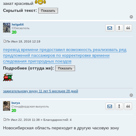
закат красивый
е
н
Скрытый текст:
и
Показать
е
helga64
Отправить лич
Уведомить
Цита
СОискатель
Пн Июл 18, 2016 12:19
С
о
перевод времени предоставил возможность реализовать ряд
о
предложений пассажиров по корректировке времени
б
щ
следования пригородных поездов
е
н
Подробнее (оттуда же):
Показать
и
е
зажигательному внуку 11 лет 5 месяцев 28 дней
burya
Отправить лич
Уведомить
Цита
Стендфордская выхухоль
Пт Июл 22, 2016 11:38
» Благодарностей:
4
С
о
Новосибирская область переходит в другую часовую зону
о
б