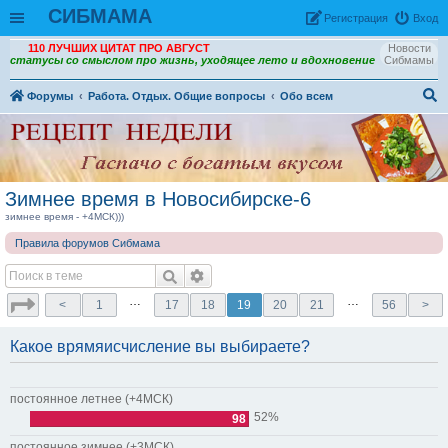
СИБМАМА
Рeгиcтpaция
Вход
110 ЛУЧШИХ ЦИТАТ ПРО АВГУСТ
Новости
статусы со смыслом про жизнь, уходящее лето и вдохновение
Сибмамы
Форумы
Работа. Отдых. Общие вопросы
Обо всем
ои
ск
Зимнее время в Новосибирске-6
зимнее время - +4МСК)))
Правила форумов Сибмама
…
…
<
1
17
18
19
20
21
56
>
Какое врямяисчисление вы выбираете?
постоянное летнее (+4МСК)
52%
98
постоянное зимнее (+3МСК)