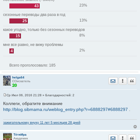
23%
43
сезонные переводы два раза в год
13%
25
какое угодно, только без сезонных переводов
8%
15
мне все равно, не вижу проблемы
2%
4
Всего проголосовало:
185
helga64
Отправить лич
Уведомить
Цита
СОискатель
Ср Июл 06, 2016 21:28
» Благодарностей:
2
С
о
Коллеги, обратите внимание
о
http://blog.sibmama.ru/weblog_entry.php?r=6888297#6888297
.
б
щ
е
н
зажигательному внуку 11 лет 5 месяцев 28 дней
и
е
ТётяИра
Отправить лич
Уведомить
Цита
Академик