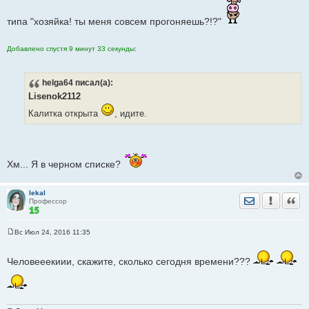
н
и
типа "хозяйка! ты меня совсем прогоняешь?!?"
е
Добавлено спустя 9 минут 33 секунды:
helga64
писал(а):
Lisenok2112
Калитка открыта
, идите.
Хм... Я в черном списке?
lekal
Отправить лич
Уведомить
Цита
Профессор
Вс Июл 24, 2016 11:35
С
о
о
Человееекиии, скажите, сколько сегодня времени???
б
щ
е
н
и
е