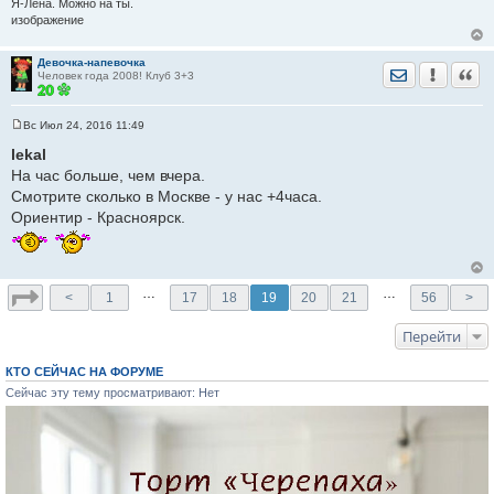
Я-Лена. Можно на ты.
изображение
Девочка-напевочка
Отправить лич
Уведомить
Цита
Человек года 2008! Клуб 3+3
Вс Июл 24, 2016 11:49
С
о
lekal
о
На час больше, чем вчера.
б
щ
Смотрите сколько в Москве - у нас +4часа.
е
Ориентир - Красноярск.
н
и
е
…
…
<
1
17
18
19
20
21
56
>
Перейти
КТО СЕЙЧАС НА ФОРУМЕ
Сейчас эту тему просматривают: Нет