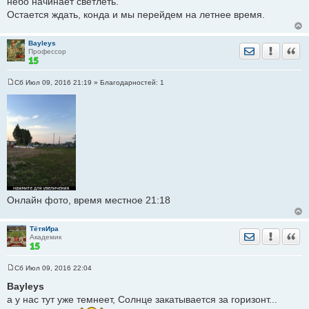
небо начинает светлеть.
е
Остается ждать, конда и мы перейдем на летнее время.
н
и
е
Bayleys
Отправить лич
Уведомить
Цита
Профессор
Сб Июл 09, 2016 21:19
» Благодарностей:
1
С
о
о
б
щ
е
н
и
е
Онлайн фото, время местное 21:18
ТётяИра
Отправить лич
Уведомить
Цита
Академик
Сб Июл 09, 2016 22:04
С
о
Bayleys
о
а у нас тут уже темнеет, Солнце закатывается за горизонт...
б
щ