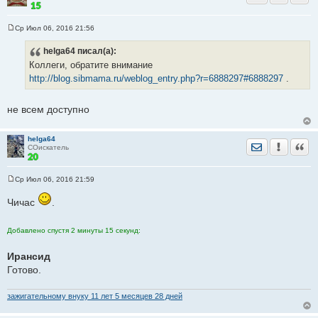
Ср Июл 06, 2016 21:56
С
о
helga64
писал(а):
о
б
Коллеги, обратите внимание
щ
е
http://blog.sibmama.ru/weblog_entry.php?r=6888297#6888297
.
н
и
е
не всем доступно
helga64
Отправить лич
Уведомить
Цита
СОискатель
Ср Июл 06, 2016 21:59
С
о
Чичас
.
о
б
щ
е
Добавлено спустя 2 минуты 15 секунд:
н
и
е
Ирансид
Готово.
зажигательному внуку 11 лет 5 месяцев 28 дней