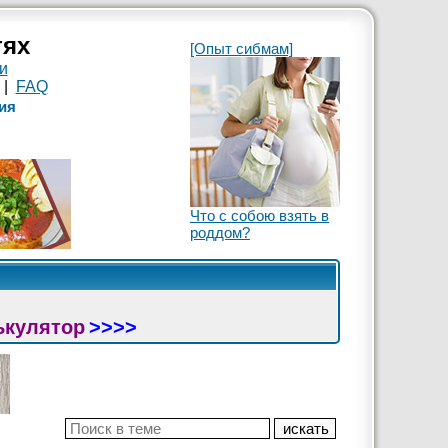
тях
[Опыт сибмам]
и
|
FAQ
ия
Что с собою взять в
роддом?
ькулятор
>>>>