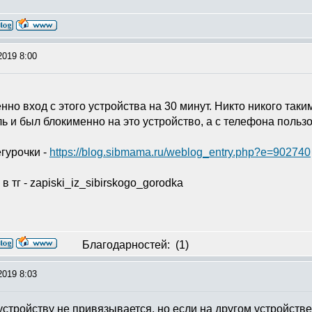
2019 8:00
нно вход с этого устройства на 30 минут. Никто никого так
ь и был блокименно на это устройство, а с телефона поль
гурочки -
https://blog.sibmama.ru/weblog_entry.php?e=902740
в тг - zapiski_iz_sibirskogo_gorodka
Благодарностей:
(1)
2019 8:03
 устройству не привязывается, но если на другом устройств