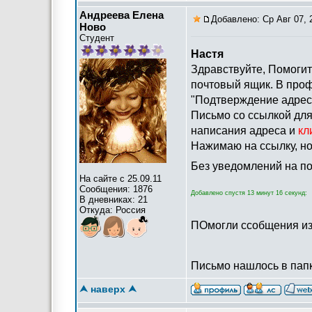
Андреева Елена
Добавлено: Ср Авг 07, 
Ново
Студент
Настя
Здравствуйте, Помогит
почтовый ящик. В про
"Подтверждение адреса
Письмо со ссылкой для
написания адреса и
кл
Нажимаю на ссылку, но
Без уведомлений на по
На сайте с 25.09.11
Сообщения: 1876
Добавлено спустя 13 минут 16 секунд:
В дневниках: 21
Откуда: Россия
ПОмогли ссобщения из
Письмо нашлось в папк
⮝ наверх ⮝