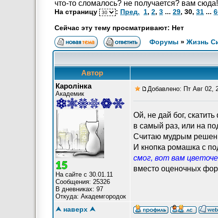
что-то сломалось? не получается? вам сюда!
На страницу
:
Пред.
1
,
2
,
3
...
29
,
30
,
31
...
6
Сейчас эту тему просматривают: Нет
Форумы
»
Жизнь С
Автор
Каролiнка
Добавлено: Пт Авг 02, 
Академик
Ой, не дай бог, скатит
в самый раз, или на по
Считаю мудрым решени
И кнопка ромашка с под
смог, вот вам цветоче
вместо оценочных форм
На сайте с 30.01.11
Сообщения: 25326
В дневниках: 97
Откуда: Академгородок
⮝ наверх ⮝