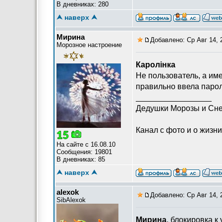
В дневниках: 280
⮝ наверх ⮝
Мирина
Добавлено: Ср Авг 14, 
Морозное настроение
Каролiнка
Не пользователь, а име
правильно ввела парол
_________________
Дедушки Морозы и Сне
Канал с фото и о жизни 
На сайте с 16.08.10
Сообщения: 19801
В дневниках: 85
⮝ наверх ⮝
alexok
Добавлено: Ср Авг 14, 
SibAlexok
Мирина
, блокировка к