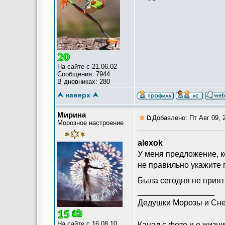
На сайте с 21.06.02
Сообщения: 7944
В дневниках: 280
⮝ наверх ⮝
Мирина
Добавлено: Пт Авг 09, 
Морозное настроение
alexok
У меня предложение, к
не правильно укажите п
Была сегодня не прият
_________________
Дедушки Морозы и Сне
На сайте с 16.08.10
Канал с фото и о жизни 