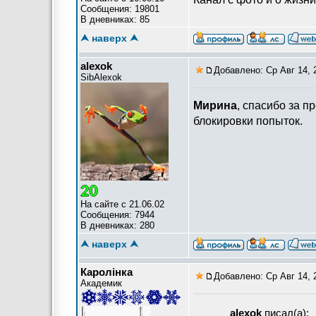
Сообщения: 19801
В дневниках: 85
⮝ наверх ⮝
alexok
Добавлено: Ср Авг 14, 
SibAlexok
Мирина
, спасибо за 
блокировки попыток.
На сайте с 21.06.02
Сообщения: 7944
В дневниках: 280
⮝ наверх ⮝
Каролiнка
Добавлено: Ср Авг 14, 
Академик
alexok
писал(а):