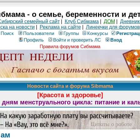
бмама - о семье, беременности и де
Сибирский семейный сайт
|
Клуб Сибмама
|
ДОМ
|
Дневник
ска на новости
|
Реклама на сайте
|
Линеечки для форумов
Поиск
Пользователи
Группы
Конкурсы
Рeгиcтpaц
Профиль
Войти и проверить ЛС
Вход
Правила форумов Сибмама
Новости сайта и форума Sibmama
[Красота и здоровье]
 дням менструального цикла: питание и кал
нам