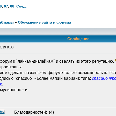
6
,
67
,
68
След.
ибмамы
»
Обсуждение сайта и форума
Сообщение
2019 9:03
ь форум к "лайкам-дизлайкам" и свалять из этого репутацию.
дростковых.
ем сделать на женском форуме только возможность плюсан
писью "спасибо" - более мягкий вариант, типа:
спасибо что
к
,
улировок + и -
Благодарностей:
(4)