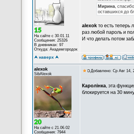
Мирина
, спасиб
оставшихся до б
alexok
то есть теперь 
раз любой пароль и по
На сайте с 30.01.11
И что делать потом за
Сообщения: 25326
В дневниках: 97
Откуда: Академгородок
⮝ наверх ⮝
alexok
Добавлено: Ср Авг 14, 
SibAlexok
Каролiнка
, эта функц
блокируется на 30 мину
На сайте с 21.06.02
Сообщения: 7944