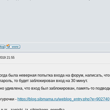
2019 21:55
огда была неверная попытка входа на форум, написать, что 
ароль, то будет заблокирован вход на 30 минут.
но удивлена, что вход был заблокирован, память-то подвод
гурочки -
https://blog.sibmama.ru/weblog_entry.php?e=902740
в тг - zapiski_iz_sibirskogo_gorodka