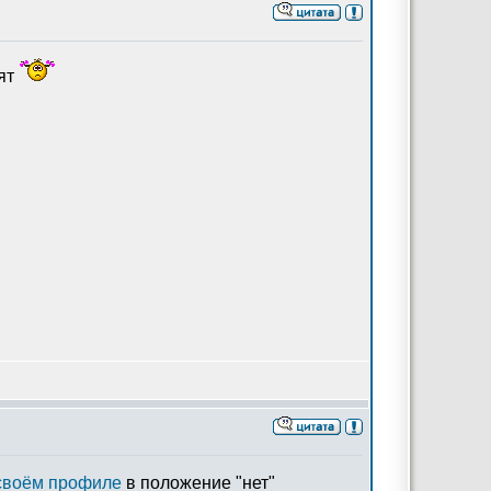
дят
своём профиле
в положение "нет"