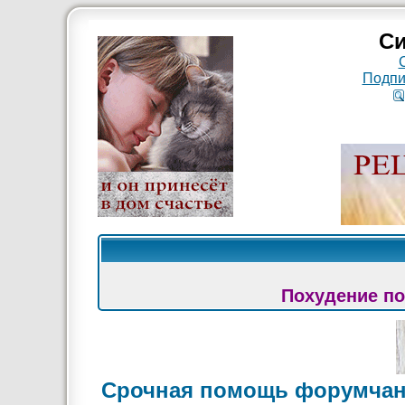
Си
Подпи
Похудение по
Срочная помощь форумча