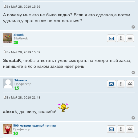
Вт Май 28, 2019 15:56
С
о
А почему мне его не было видно? Если я его сделала,а потом
о
удалила,у орга он же не мог остаться?
б
щ
е
н
alexok
и
Отправить лич
Уведомить
Цита
SibAlexok
е
Вт Май 28, 2019 15:59
С
о
SonataK
, чтобы ответить нужно смотреть на конкретный заказ,
о
напишите в лс о каком заказе идёт речь
б
щ
е
н
ТАлекса
и
Отправить лич
Уведомить
Цита
Профессор
е
Вт Май 28, 2019 21:48
С
о
о
alexok
, да, вижу, спасибо!
б
щ
е
н
500 метров красной тряпки
и
Отправить лич
Уведомить
Цита
Профессор
е