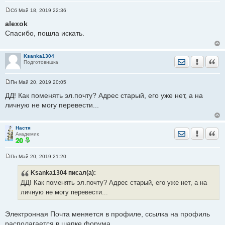
Сб Май 18, 2019 22:36
С
о
alexok
о
Спасибо, пошла искать.
б
щ
е
н
Ksanka1304
и
Отправить лич
Уведомить
Цита
Подготовишка
е
Пн Май 20, 2019 20:05
С
о
ДД! Как поменять эл.почту? Адрес старый, его уже нет, а на
о
личную не могу перевести...
б
щ
е
н
Настя
и
Отправить лич
Уведомить
Цита
Академик
е
Пн Май 20, 2019 21:20
С
о
Ksanka1304
писал(а):
о
б
ДД! Как поменять эл.почту? Адрес старый, его уже нет, а на
щ
е
личную не могу перевести...
н
и
е
Электронная Почта меняется в профиле, ссылка на профиль
располагается в шапке форума.