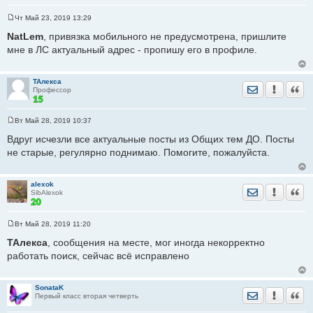
Чт Май 23, 2019 13:29
С
о
NatLem
, привязка мобильного не предусмотрена, пришлите
о
мне в ЛС актуальный адрес - пропишу его в профиле.
б
щ
е
н
ТАлекса
и
Отправить лич
Уведомить
Цита
Профессор
е
Вт Май 28, 2019 10:37
С
о
Вдруг исчезли все актуальные посты из Общих тем ДО. Посты
о
не старые, регулярно поднимаю. Помогите, пожалуйста.
б
щ
е
н
alexok
и
Отправить лич
Уведомить
Цита
SibAlexok
е
Вт Май 28, 2019 11:20
С
о
ТАлекса
, сообщения на месте, мог иногда некорректно
о
работать поиск, сейчас всё исправлено
б
щ
е
н
SonataK
и
Отправить лич
Уведомить
Цита
Первый класс вторая четверть
е