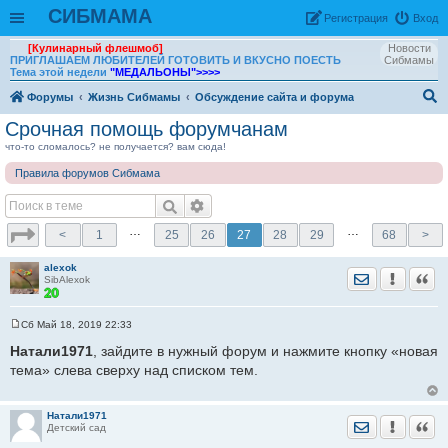
СИБМАМА
Рeгиcтpaция
Вход
[Кулинарный флешмоб]
Новости
ПРИГЛАШАЕМ ЛЮБИТЕЛЕЙ ГОТОВИТЬ И ВКУСНО ПОЕСТЬ
Сибмамы
Тема этой недели
"МЕДАЛЬОНЫ"
>>>>
Форумы
Жизнь Сибмамы
Обсуждение сайта и форума
ои
Срочная помощь форумчанам
ск
что-то сломалось? не получается? вам сюда!
Правила форумов Сибмама
…
…
<
1
25
26
27
28
29
68
>
alexok
Отправить лич
Уведомить
Цита
SibAlexok
Сб Май 18, 2019 22:33
С
о
Натали1971
, зайдите в нужный форум и нажмите кнопку «новая
о
тема» слева сверху над списком тем.
б
щ
е
н
Натали1971
и
Отправить лич
Уведомить
Цита
Детский сад
е