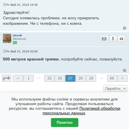
Пт Май 31, 2019 19:36
С
о
Здравствуйте!
о
Сегодня появилась проблема: не могу прикрепить
б
щ
изображение. Ни с телефона, ни с компа.
е
н
и
е
alexok
Отправить лич
Уведомить
Цита
SibAlexok
Пт Май 31, 2019 20:06
С
о
500 метров красной тряпки
, попробуйте сейчас, пожалуйста.
о
б
щ
е
н
…
…
<
1
25
26
27
28
29
68
>
и
е
Перейти
КТО СЕЙЧАС НА ФОРУМЕ
Мы используем файлы cookie и сервисы аналитики для
улучшения работы сайта. Продолжая пользоваться
Сейчас эту тему просматривают: Нет
ресурсом, вы соглашаетесь с нашей
Политикой обработки
Форумы
Часовой пояс: GMT + 7
персональных данных
.
Создано на основе
phpBB
® Forum Software © phpBB Limited
Понятно