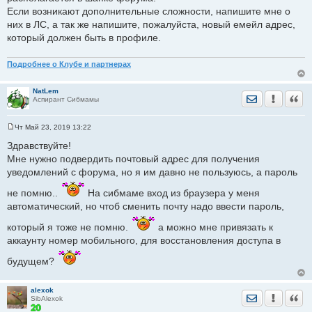
Если возникают дополнительные сложности, напишите мне о
них в ЛС, а так же напишите, пожалуйста, новый емейл адрес,
который должен быть в профиле.
Подробнее о Клубе и партнерах
NatLem
Отправить лич
Уведомить
Цита
Аспирант Сибмамы
Чт Май 23, 2019 13:22
С
о
Здравствуйте!
о
Мне нужно подвердить почтовый адрес для получения
б
щ
уведомлений с форума, но я им давно не пользуюсь, а пароль
е
н
не помню..
На сибмаме вход из браузера у меня
и
е
автоматический, но чтоб сменить почту надо ввести пароль,
который я тоже не помню.
а можно мне привязать к
аккаунту номер мобильного, для восстановления доступа в
будущем?
alexok
Отправить лич
Уведомить
Цита
SibAlexok