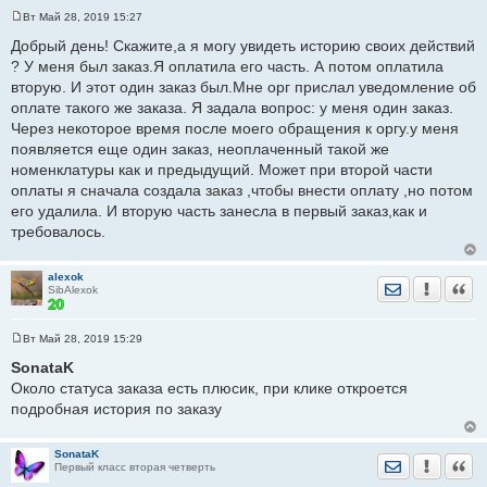
Вт Май 28, 2019 15:27
С
о
Добрый день! Скажите,а я могу увидеть историю своих действий
о
? У меня был заказ.Я оплатила его часть. А потом оплатила
б
щ
вторую. И этот один заказ был.Мне орг прислал уведомление об
е
оплате такого же заказа. Я задала вопрос: у меня один заказ.
н
и
Через некоторое время после моего обращения к оргу.у меня
е
появляется еще один заказ, неоплаченный такой же
номенклатуры как и предыдущий. Может при второй части
оплаты я сначала создала заказ ,чтобы внести оплату ,но потом
его удалила. И вторую часть занесла в первый заказ,как и
требовалось.
alexok
Отправить лич
Уведомить
Цита
SibAlexok
Вт Май 28, 2019 15:29
С
о
SonataK
о
Около статуса заказа есть плюсик, при клике откроется
б
щ
подробная история по заказу
е
н
и
е
SonataK
Отправить лич
Уведомить
Цита
Первый класс вторая четверть