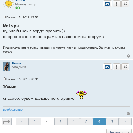
Женни
Отправить лич
Уведомить
Цита
Маньядератор
Пн Апр 15, 2013 17:52
С
о
ВиТори
о
ну, чтобы как в ворде править ))
б
щ
непросто это только в рамках нашего мега-форума
е
н
и
Индивидуальные консультации по маркетингу и продвижению. Запись по кнопке
е
WWW
Bunny
Отправить лич
Уведомить
Цита
Академик
Пн Апр 15, 2013 20:34
С
о
Женни
о
б
щ
спасибо, будем дальше по-старинке
е
н
и
изображение
е
…
<
1
3
4
5
6
7
>
Перейти