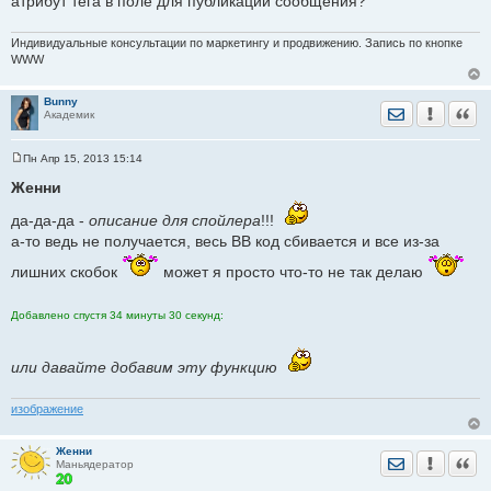
атрибут тега в поле для публикации сообщения?
е
н
и
Индивидуальные консультации по маркетингу и продвижению. Запись по кнопке
е
WWW
Bunny
Отправить лич
Уведомить
Цита
Академик
Пн Апр 15, 2013 15:14
С
о
Женни
о
б
да-да-да -
описание для спойлера
!!!
щ
е
а-то ведь не получается, весь ВВ код сбивается и все из-за
н
и
лишних скобок
может я просто что-то не так делаю
е
Добавлено спустя 34 минуты 30 секунд:
или давайте добавим эту функцию
изображение
Женни
Отправить лич
Уведомить
Цита
Маньядератор