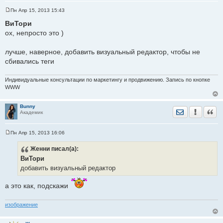
Пн Апр 15, 2013 15:43
С
о
ВиТори
о
ох, непросто это )
б
щ
е
лучше, наверное, добавить визуальный редактор, чтобы не
н
и
сбивались теги
е
Индивидуальные консультации по маркетингу и продвижению. Запись по кнопке
WWW
Bunny
Отправить лич
Уведомить
Цита
Академик
Пн Апр 15, 2013 16:06
С
о
Женни
писал(а):
о
б
ВиТори
щ
е
добавить визуальный редактор
н
и
а это как, подскажи
е
изображение