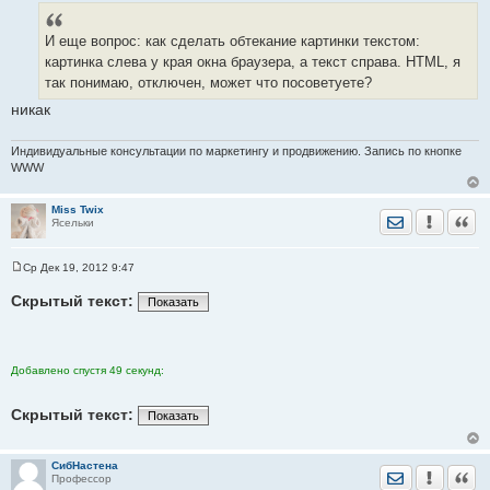
И еще вопрос: как сделать обтекание картинки текстом:
картинка слева у края окна браузера, а текст справа. HTML, я
так понимаю, отключен, может что посоветуете?
никак
Индивидуальные консультации по маркетингу и продвижению. Запись по кнопке
WWW
Miss Twix
Отправить лич
Уведомить
Цита
Ясельки
Ср Дек 19, 2012 9:47
С
о
Скрытый текст:
Показать
о
б
щ
е
н
и
Добавлено спустя 49 секунд:
е
Скрытый текст:
Показать
СибНастена
Отправить лич
Уведомить
Цита
Профессор