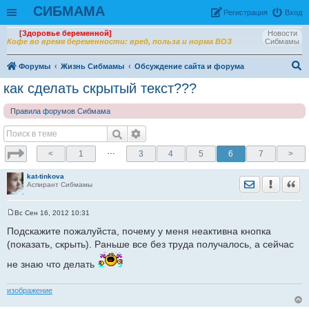
СИБМАМА
Рeгиcтpaция
Вход
[Здоровье беременной]
Новости
Кофе во время беременности: вред, польза и норма ВОЗ
Сибмамы
Форумы
Жизнь Сибмамы
Обсуждение сайта и форума
ои
как сделать скрытый текст???
ск
Правила форумов Сибмама
…
<
1
3
4
5
6
7
>
kat-tinkova
Отправить лич
Уведомить
Цита
Аспирант Сибмамы
Вс Сен 16, 2012 10:31
С
о
Подскажите пожалуйста, почему у меня неактивна кнопка
о
(показать, скрыть). Раньше все без труда получалось, а сейчас
б
щ
е
не знаю что делать
н
и
е
изображение