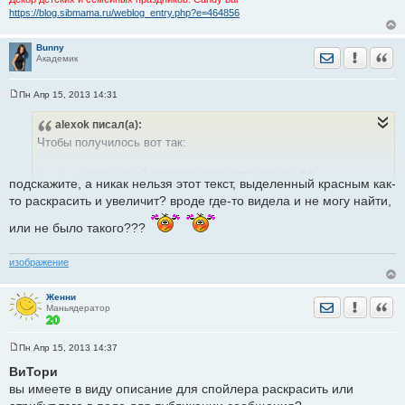
https://blog.sibmama.ru/weblog_entry.php?e=464856
Bunny
Отправить лич
Уведомить
Цита
Академик
Пн Апр 15, 2013 14:31
С
о
alexok
писал(а):
о
б
Чтобы получилось вот так:
щ
е
н
[spoiler="
СКРЫТЫЙ ТЕКСТ
"] ПИШИТЕ ЧТО НАДО
и
подскажите, а никак нельзя этот текст, выделенный красным как-
е
то раскрасить и увеличит? вроде где-то видела и не могу найти,
[/spoiler]
или не было такого???
изображение
Женни
Отправить лич
Уведомить
Цита
Маньядератор
Пн Апр 15, 2013 14:37
С
о
ВиТори
о
вы имеете в виду описание для спойлера раскрасить или
б
щ