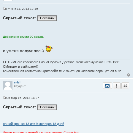
Пт Янв 11, 2013 12:19
С
о
Скрытый текст:
Показать
о
б
щ
е
н
и
Добавлено спустя 20 секунд:
е
и уменя получилось)
ЕСТЬ МНого красивого РазноОбразия-Десткое, женское/ мужское ЕСть Всё!-
СМотрим и выбираем!)
Качественная косметика Орифлейм !!!-20% от цен каталога! обращаться в Лс
crisi
Отправить лич
Уведомить
Цита
Студент
Сб Мар 16, 2013 14:27
С
о
Скрытый текст:
Показать
о
б
щ
е
н
нашей крошке 13 лет 9 месяцев 18 дней
и
е
Декор детских и семейных праздников. Candy bar