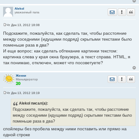
Alekol
Отправить лич
Уведомить
Цита
уважаемый папа
Чт Дек 13, 2012 18:08
С
о
Подскажите, пожалуйста, как сделать так, чтобы расстояние
о
между соседними (идущими подряд) скрытыми текстами было
б
щ
поменьше раза в два?
е
И еще вопрос: как сделать обтекание картинки текстом:
н
и
картинка слева у края окна браузера, а текст справа. HTML, я
е
так понимаю, отключен, может что посоветуете?
Женни
Отправить лич
Уведомить
Цита
Маньядератор
Чт Дек 13, 2012 18:19
С
о
Alekol
писал(а):
о
б
Подскажите, пожалуйста, как сделать так, чтобы расстояние
щ
е
между соседними (идущими подряд) скрытыми текстами было
н
поменьше раза в два?
и
е
спойлеры без пробела между ними поставить или прямо на
одной строке