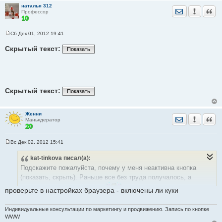
наталья 312
Отправить лич
Уведомить
Цита
Профессор
Сб Дек 01, 2012 19:41
С
о
Скрытый текст:
Показать
о
б
щ
е
н
и
е
Скрытый текст:
Показать
Женни
Отправить лич
Уведомить
Цита
Маньядератор
Вс Дек 02, 2012 15:41
С
о
kat-tinkova
писал(а):
о
б
Подскажите пожалуйста, почему у меня неактивна кнопка
щ
е
(показать, скрыть). Раньше все без труда получалось, а
н
и
проверьте в настройках браузера - включены ли куки
сейчас не знаю что делать
е
Индивидуальные консультации по маркетингу и продвижению. Запись по кнопке
WWW