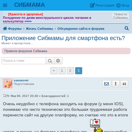
СИБМАМА
Рeгиcтpaция
Вход
[Красота и здоровье]
Новости
Похудение по дням менструального цикла: питание и
Сибмамы
калькулятор
>>>>
Форумы
Жизнь Сибмамы
Обсуждение сайта и форума
ои
Приложение Сибмамы для смартфона есть?
ск
Может я пропустила...
Правила форумов Сибмама
<
1
2
3
covsecret
Отправить лич
Уведомить
Цита
Подготовишка
Пт Янв 06, 2017 20:28
» Благодарностей:
1
С
о
Очень неудобно с телефона заходить на форум (у меня IOS),
о
понимаю что чисто технически это большая трудоемкая работа
б
щ
перенести сайт на другую платформу, но считаю что это в итоге
е
н
и
е
читать и писать на форуме с телефона это
мегаудобно.