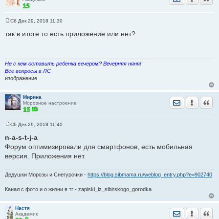
Сб Дек 29, 2018 11:30
С
о
так в итоге то есть приложение или нет?
о
б
щ
е
н
Не с кем оставить ребенка вечером? Вечерняя няня!
и
Все вопросы в ЛС
е
изображение
Мирина
Отправить лич
Уведомить
Цита
Морозное настроение
Сб Дек 29, 2018 11:40
С
о
n-a-s-t-j-a
о
Форум оптимизировали для смартфонов, есть мобильная
б
щ
версия. Приложения нет.
е
н
и
Дедушки Морозы и Снегурочки -
https://blog.sibmama.ru/weblog_entry.php?e=902740
е
Канал с фото и о жизни в тг - zapiski_iz_sibirskogo_gorodka
Настя
Отправить лич
Уведомить
Цита
Академик