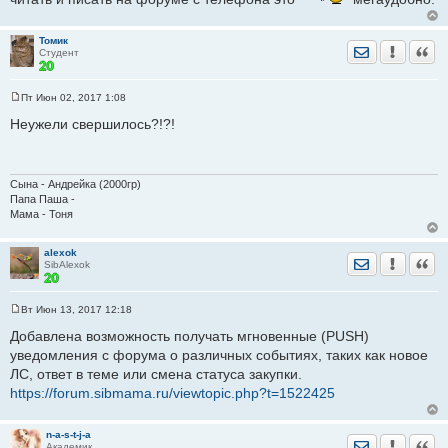
Томик
Отправить лич
Уведомить
Цита
Студент
Пт Июн 02, 2017 1:08
С
о
Неужели свершилось?!?!
о
б
щ
е
н
Сына - Андрейка (2000гр)
и
Папа Паша -
е
Мама - Тоня
alexok
Отправить лич
Уведомить
Цита
SibAlexok
Вт Июн 13, 2017 12:18
С
о
Добавлена возможность получать мгновенные (PUSH)
о
уведомления с форума о различных событиях, таких как новое
б
щ
ЛС, ответ в теме или смена статуса закупки.
е
https://forum.sibmama.ru/viewtopic.php?t=1522425
н
и
е
n-a-s-t-j-a
Отправить лич
Уведомить
Цита
Академик