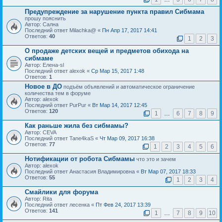
Предупреждение за нарушение пункта правил Сибмама
прошу пояснить
Автор: Сална
Последний ответ Milachka@ «
Пн Апр 17, 2017 14:41
Ответов:
40
1
2
3
О продаже детских вещей и предметов обихода на
сибмаме
Автор: Елена-sl
Последний ответ alexok «
Ср Мар 15, 2017 1:48
Ответов:
1
Новое в ДО
подъём объявлений и автоматическое ограничение
количества тем в форуме
Автор: alexok
Последний ответ PurPur «
Вт Мар 14, 2017 12:45
Ответов:
120
1
…
6
7
8
9
Как раньше жила без сибмамы?
Автор: CEVA
Последний ответ Tane4kaS «
Чт Мар 09, 2017 16:38
Ответов:
77
1
2
3
4
5
6
Нотификации от робота Сибмамы
что это и зачем
Автор: alexok
Последний ответ Анастасия Владимировна «
Вт Мар 07, 2017 18:33
Ответов:
55
1
2
3
4
Смайлики для форума
Автор: Rita
Последний ответ лесенка «
Пт Фев 24, 2017 13:39
Ответов:
141
1
…
7
8
9
10