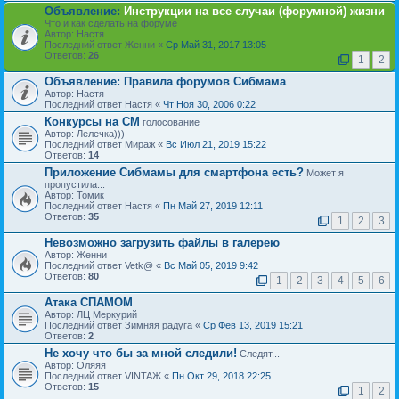
Объявление:
Инструкции на все случаи (форумной) жизни
Что и как сделать на форуме
Автор: Настя
Последний ответ Женни «
Ср Май 31, 2017 13:05
Ответов:
26
1
2
Объявление:
Правила форумов Сибмама
Автор: Настя
Последний ответ Настя «
Чт Ноя 30, 2006 0:22
Конкурсы на СМ
голосование
Автор: Лелечка)))
Последний ответ Мираж «
Вс Июл 21, 2019 15:22
Ответов:
14
Приложение Сибмамы для смартфона есть?
Может я
пропустила...
Автор: Томик
Последний ответ Настя «
Пн Май 27, 2019 12:11
Ответов:
35
1
2
3
Невозможно загрузить файлы в галерею
Автор: Женни
Последний ответ Vetk@ «
Вс Май 05, 2019 9:42
Ответов:
80
1
2
3
4
5
6
Атака СПАМОМ
Автор: ЛЦ Меркурий
Последний ответ Зимняя радуга «
Ср Фев 13, 2019 15:21
Ответов:
2
Не хочу что бы за мной следили!
Следят...
Автор: Оляяя
Последний ответ VINTAЖ «
Пн Окт 29, 2018 22:25
Ответов:
15
1
2