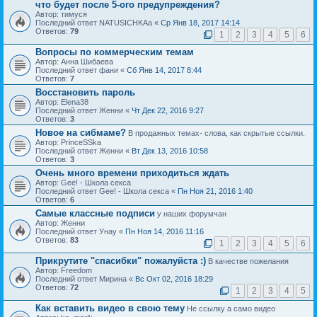
что будет после 5-ого предупреждения?
Автор: тимуся
Последний ответ NATUSICHKAa «
Ср Янв 18, 2017 14:14
Ответов:
79
1
2
3
4
5
6
Вопросы по коммерческим темам
Автор: Анна Шибаева
Последний ответ фани «
Сб Янв 14, 2017 8:44
Ответов:
7
Восстановить пароль
Автор: Elena38
Последний ответ Женни «
Чт Дек 22, 2016 9:27
Ответов:
3
Новое на сибмаме?
В продажных темах- слова, как скрытые ссылки.
Автор: PrinceSSka
Последний ответ Женни «
Вт Дек 13, 2016 10:58
Ответов:
3
Очень много времени приходиться ждать
Автор: Gee! - Школа секса
Последний ответ Gee! - Школа секса «
Пн Ноя 21, 2016 1:40
Ответов:
6
Самые классные подписи
у наших форумчан
Автор: Женни
Последний ответ Унау «
Пн Ноя 14, 2016 11:16
Ответов:
83
1
2
3
4
5
6
Прикрутите "спасибки" пожалуйста :)
В качестве пожелания
Автор: Freedom
Последний ответ Мирина «
Вс Окт 02, 2016 18:29
Ответов:
72
1
2
3
4
5
Как вставить видео в свою тему
Не ссылку а само видео