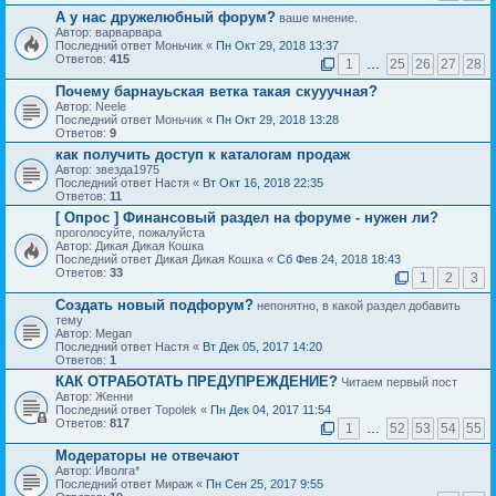
А у нас дружелюбный форум?
ваше мнение.
Автор: варварвара
Последний ответ Моньчик «
Пн Окт 29, 2018 13:37
Ответов:
415
1
…
25
26
27
28
Почему барнауьская ветка такая скууучная?
Автор: Neele
Последний ответ Моньчик «
Пн Окт 29, 2018 13:28
Ответов:
9
как получить доступ к каталогам продаж
Автор: звезда1975
Последний ответ Настя «
Вт Окт 16, 2018 22:35
Ответов:
11
[ Опрос ]
Финансовый раздел на форуме - нужен ли?
проголосуйте, пожалуйста
Автор: Дикая Дикая Кошка
Последний ответ Дикая Дикая Кошка «
Сб Фев 24, 2018 18:43
Ответов:
33
1
2
3
Создать новый подфорум?
непонятно, в какой раздел добавить
тему
Автор: Megan
Последний ответ Настя «
Вт Дек 05, 2017 14:20
Ответов:
1
КАК ОТРАБОТАТЬ ПРЕДУПРЕЖДЕНИЕ?
Читаем первый пост
Автор: Женни
Последний ответ Topolek «
Пн Дек 04, 2017 11:54
Ответов:
817
1
…
52
53
54
55
Модераторы не отвечают
Автор: Иволга*
Последний ответ Мираж «
Пн Сен 25, 2017 9:55