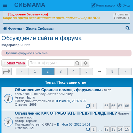
СИБМАМА
Рeгиcтpaция
Вход
[Здоровье беременной]
Новости
Кофе во время беременности: вред, польза и норма ВОЗ
Сибмамы
Форумы
Жизнь Сибмамы
ои
Обсуждение сайта и форума
ск
Модераторы:
Нет
Правила форумов Сибмама
Новая тема
…
<
1
2
3
4
5
9
>
Темы
/ Последний ответ
Объявление:
Срочная помощь форумчанам
что-то
сломалось? не получается? вам сюда!
Автор: Настя
Последний ответ alexok «
Чт Июл 30, 2026 8:25
Ответов:
1008
1
…
65
66
67
68
Объявление:
КАК ОТРАБОТАТЬ ПРЕДУПРЕЖДЕНИЕ?
Читаем
первый пост
Автор: Topolek
Последний ответ KIRRAS «
Вт Июн 03, 2025 14:01
Ответов:
221
1
…
12
13
14
15