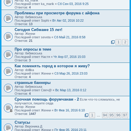
Автор: ka_marik
Последний ответ ka_marik «
Сб Сен 03, 2016 9:25
Ответов:
4
Проблемы при просмотре форума с айфона
Автор: бибикоська
Последний ответ Sophi «
Вт Авг 02, 2016 10:22
Ответов:
13
Сегодня Сибмаме 15 лет!
Автор: Женни
Последний ответ seveta «
Сб Май 21, 2016 8:58
Ответов:
21
1
2
Про опросы в теме
Автор: бибикоська
Последний ответ Настя «
Чт Апр 07, 2016 15:03
Ответов:
3
Как поменять город в котором я живу?
Автор: dollika
Последний ответ Женни «
Сб Мар 26, 2016 23:03
Ответов:
4
странные баннеры
Автор: бибикоська
Последний ответ Свеч@ «
Вс Мар 13, 2016 0:12
Ответов:
4
Срочная помощь форумчанам - 2
Если что-то сломалось, не
получается, пишите сюда
Автор: Женни
Последний ответ Женни «
Вт Фев 16, 2016 6:10
Ответов:
1447
1
…
94
95
96
97
Статусы
Автор: Вероника Д
Последний ответ Женни «
Пт Фев 05, 2016 23:11