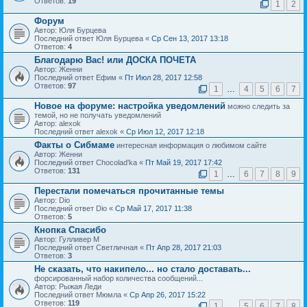
Ответов:
19
1
2
Форум
Автор: Юля Бурцева
Последний ответ Юля Бурцева «
Ср Сен 13, 2017 13:18
Ответов:
4
Благодарю Вас! или ДОСКА ПОЧЕТА
Автор: Женни
Последний ответ Ефим «
Пт Июл 28, 2017 12:58
Ответов:
97
1
…
4
5
6
7
Новое на форуме: настройка уведомлений
можно следить за
темой, но не получать уведомлений
Автор: alexok
Последний ответ alexok «
Ср Июл 12, 2017 12:18
Факты о Сибмаме
интересная информация о любимом сайте
Автор: Женни
Последний ответ Chocolad'ka «
Пт Май 19, 2017 17:42
Ответов:
131
1
…
6
7
8
9
Перестали помечаться прочитанные темы
Автор: Dio
Последний ответ Dio «
Ср Май 17, 2017 11:38
Ответов:
5
Кнопка Спасибо
Автор: Гулливер М
Последний ответ Светличная «
Пт Апр 28, 2017 21:03
Ответов:
3
Не сказать, что накипело... но стало доставать...
форсированный набор количества сообщений...
Автор: Рыжая Леди
Последний ответ Мюмла «
Ср Апр 26, 2017 15:22
Ответов:
119
1
…
5
6
7
8