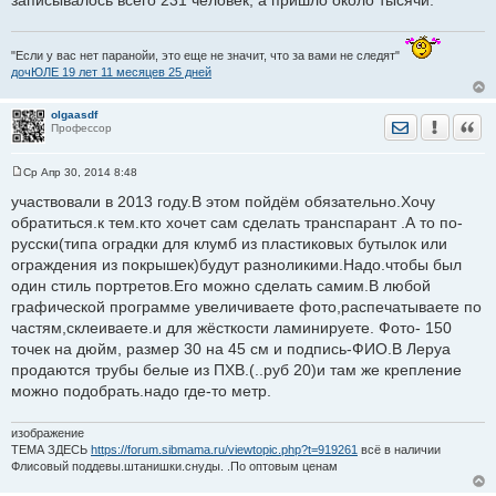
записывалось всего 231 человек, а пришло около тысячи.
"Если у вас нет паранойи, это еще не значит, что за вами не следят"
дочЮЛЕ 19 лет 11 месяцев 25 дней
olgaasdf
Отправить лич
Уведомить
Цита
Профессор
Ср Апр 30, 2014 8:48
С
о
участвовали в 2013 году.В этом пойдём обязательно.Хочу
о
обратиться.к тем.кто хочет сам сделать транспарант .А то по-
б
щ
русски(типа оградки для клумб из пластиковых бутылок или
е
ограждения из покрышек)будут разноликими.Надо.чтобы был
н
и
один стиль портретов.Его можно сделать самим.В любой
е
графической программе увеличиваете фото,распечатываете по
частям,склеиваете.и для жёсткости ламинируете. Фото- 150
точек на дюйм, размер 30 на 45 см и подпись-ФИО.В Леруа
продаются трубы белые из ПХВ.(..руб 20)и там же крепление
можно подобрать.надо где-то метр.
изображение
ТЕМА ЗДЕСЬ
https://forum.sibmama.ru/viewtopic.php?t=919261
всё в наличии
Флисовый поддевы.штанишки.снуды. .По оптовым ценам