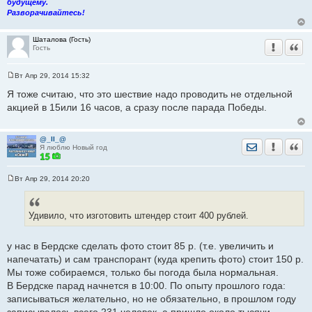
будущему.
Разворачивайтесь!
Шаталова (Гость)
Уведомить
Цита
Гость
Вт Апр 29, 2014 15:32
С
о
Я тоже считаю, что это шествие надо проводить не отдельной
о
акцией в 15или 16 часов, а сразу после парада Победы.
б
щ
е
н
@_ll_@
и
Отправить лич
Уведомить
Цита
Я люблю Новый год
е
Вт Апр 29, 2014 20:20
С
о
о
б
Удивило, что изготовить штендер стоит 400 рублей.
щ
е
н
и
у нас в Бердске сделать фото стоит 85 р. (т.е. увеличить и
е
напечатать) и сам транспорант (куда крепить фото) стоит 150 р.
Мы тоже собираемся, только бы погода была нормальная.
В Бердске парад начнется в 10:00. По опыту прошлого года:
записываться желательно, но не обязательно, в прошлом году