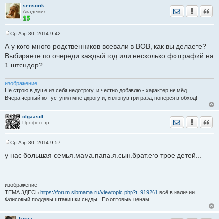
sensorik
Отправить лич
Уведомить
Цита
Академик
Ср Апр 30, 2014 9:42
С
о
А у кого много родственников воевали в ВОВ, как вы делаете?
о
Выбираете по очереди каждый год или несколько фотграфий на
б
щ
1 штендер?
е
н
и
изображение
е
Не строю в душе из себя недотрогу, и честно добавлю - характер не мёд...
Вчера черный кот уступил мне дорогу и, сплюнув три раза, поперся в обход!
olgaasdf
Отправить лич
Уведомить
Цита
Профессор
Ср Апр 30, 2014 9:57
С
о
у нас большая семья.мама.папа.я.сын.брат.его трое детей...
о
б
щ
е
н
изображение
и
ТЕМА ЗДЕСЬ
https://forum.sibmama.ru/viewtopic.php?t=919261
всё в наличии
е
Флисовый поддевы.штанишки.снуды. .По оптовым ценам
burya