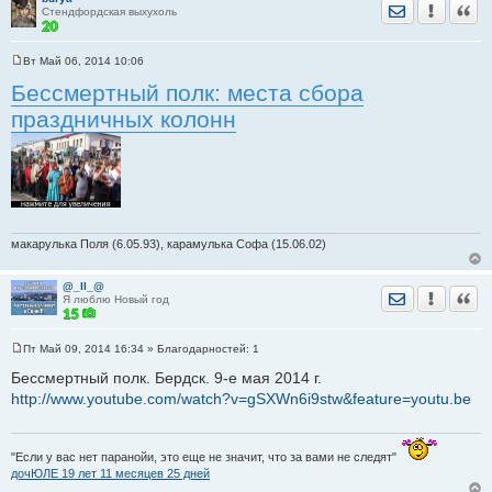
Отправить лич
Уведомить
Цита
Стендфордская выхухоль
Вт Май 06, 2014 10:06
С
о
Бессмертный полк: места сбора
о
б
праздничных колонн
щ
е
н
и
е
макарулька Поля (6.05.93), карамулька Софа (15.06.02)
@_ll_@
Отправить лич
Уведомить
Цита
Я люблю Новый год
Пт Май 09, 2014 16:34
» Благодарностей:
1
С
о
Бессмертный полк. Бердск. 9-е мая 2014 г.
о
http://www.youtube.com/watch?v=gSXWn6i9stw&feature=youtu.be
б
щ
е
н
и
"Если у вас нет паранойи, это еще не значит, что за вами не следят"
е
дочЮЛЕ 19 лет 11 месяцев 25 дней