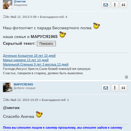
@нютик
и
Отправить лич
Уведомить
Цита
Академик
е
Вс Май 12, 2013 0:39
» Благодарностей:
4
С
о
о
Наш фотоотчет с парада Бессмертного полка
б
щ
наша семья и
МАРУСЯ1965
е
н
Скрытый текст:
Показать
и
е
Доченьке Ксюшечке 18 лет 10 дней
Марье-царевне 13 лет 14 дней
Маленькой Оленьке 9 лет 3 месяца 13 дней
Господи,Иисусе Христе,Сыне Божий помилуй мя грешную
Счастье, говорили в старину, должно быть вымолено.
МАРУСЯ1965
Отправить лич
Уведомить
Цита
Доброе сердце
Вс Май 12, 2013 10:25
» Благодарностей:
1
С
о
@нютик
о
б
Спасибо Анечка
щ
е
н
и
Пока вы стоите лицом к своему прошлому, вы стоите задом к своему
е