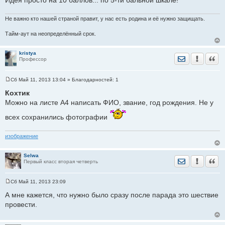
е
Не важно кто нашей страной правит, у нас есть родина и её нужно защищать.
Тайм-аут на неопределённый срок.
kristya
Отправить лич
Уведомить
Цита
Профессор
Сб Май 11, 2013 13:04
» Благодарностей:
1
С
о
Кохтик
о
Можно на листе А4 написать ФИО, звание, год рождения. Не у
б
щ
е
всех сохранились фотографии
н
и
е
изображение
Selwa
Отправить лич
Уведомить
Цита
Первый класс вторая четверть
Сб Май 11, 2013 23:09
С
о
А мне кажется, что нужно было сразу после парада это шествие
о
провести.
б
щ
е
н