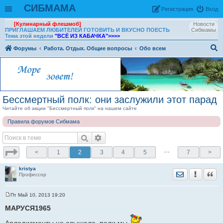
СИБМАМА
Рeгиcтpaция
Вход
[Кулинарный флешмоб]
Новости
ПРИГЛАШАЕМ ЛЮБИТЕЛЕЙ ГОТОВИТЬ И ВКУСНО ПОЕСТЬ
Сибмамы
Тема этой недели
"ВСЁ ИЗ КАБАЧКА"
>>>>
Форумы
Работа. Отдых. Общие вопросы
Обо всем
ои
ск
Бессмертный полк: они заслужили этот парад
Читайте об акции "Бессмертный полк" на нашем сайте
Правила форумов Сибмама
…
<
1
2
3
4
5
7
>
kristya
Отправить лич
Уведомить
Цита
Профессор
Пт Май 10, 2013 19:20
С
о
МАРУСЯ1965
о
б