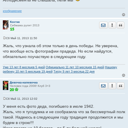
Аплодисменты не слышала, пели мы
щ
е
н
и
изображение
е
Кохтик
Отправить лич
Уведомить
Цита
Сибмама рулит 2013
Сб Май 11, 2013 11:50
С
о
Жаль, что узнала об этом только в день победы. Не уверена,
о
что вообще есть фотографии прадеда. Но если найдутся,
б
щ
обязательно поучаствую в следующем году.
е
н
и
Уже 13 лет 8 месяцев 5 дней
Официально 11 лет 10 месяцев 15 дней
Нашему
е
ребенку 10 лет 5 месяцев 19 дней
Тигру 9 лет 3 месяца 22 дня
Девочка-напевочка
Отправить лич
Уведомить
Цита
Человек года 2008! Клуб 3+3
Сб Май 11, 2013 12:02
С
о
У меня есть фото деда, погибшего в июле 1942.
о
Жаль, что я тугодумка и не сообразила что за бессмертный полк
б
щ
такой. Надеюсь в следующем году традиция продолжится и мы
е
будем в строю!!!
н
и
Идея просто на 10 баллов... по 5-ти бальной шкале!