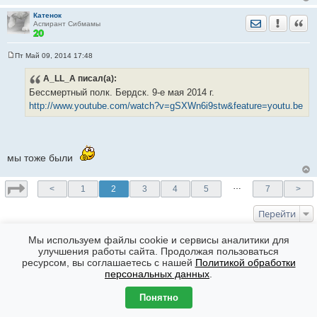
Катенок
Отправить лич
Уведомить
Цита
Аспирант Сибмамы
Пт Май 09, 2014 17:48
С
о
A_LL_A
писал(а):
о
б
Бессмертный полк. Бердск. 9-е мая 2014 г.
щ
е
http://www.youtube.com/watch?v=gSXWn6i9stw&feature=youtu.be
н
и
е
мы тоже были
…
<
1
2
3
4
5
7
>
Перейти
КТО СЕЙЧАС НА ФОРУМЕ
Мы используем файлы cookie и сервисы аналитики для
улучшения работы сайта. Продолжая пользоваться
Сейчас эту тему просматривают: Нет
ресурсом, вы соглашаетесь с нашей
Политикой обработки
Форумы
Часовой пояс: GMT + 7
персональных данных
.
Создано на основе
phpBB
® Forum Software © phpBB Limited
Понятно