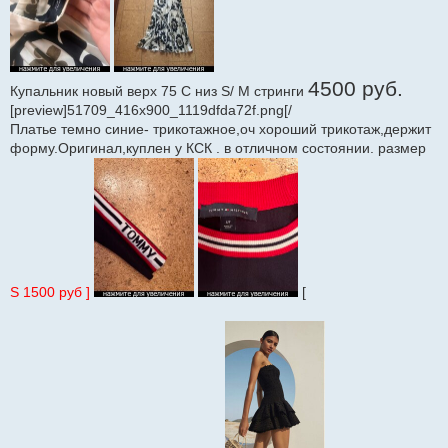
4500 руб.
Купальник новый верх 75 С низ S/ M стринги
[preview]51709_416x900_1119dfda72f.png[/
Платье темно синие- трикотажное,оч хороший трикотаж,держит
форму.Оригинал,куплен у КСК . в отличном состоянии. размер
S 1500 руб ]
[