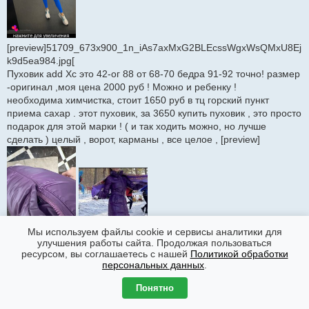
[preview]51709_673x900_1n_iAs7axMxG2BLEcssWgxWsQMxU8Ej
k9d5ea984.jpg[
Пуховик add Xc это 42-ог 88 от 68-70 бедра 91-92 точно! размер
-оригинал ,моя цена 2000 руб ! Можно и ребенку !
необходима химчистка, стоит 1650 руб в тц горский пункт
приема сахар . этот пуховик, за 3650 купить пуховик , это просто
подарок для этой марки ! ( и так ходить можно, но лучше
сделать ) целый , ворот, карманы , все целое , [preview]
Мы используем файлы cookie и сервисы аналитики для
остальном идеален , руб без
улучшения работы сайта. Продолжая пользоваться
ресурсом, вы соглашаетесь с нашей
Политикой обработки
персональных данных
.
Понятно