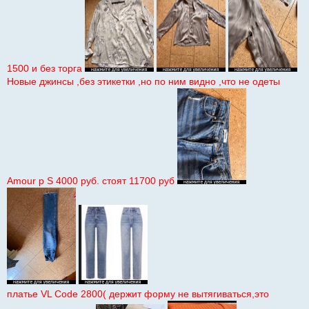
1500 и без торга
Новые джинсы ,без этикетки ,но по ним видно ,что не одеты
Amour р S 4000 руб. стоят 11700 руб
платье VL Code 2800( держит форму не вытягиваться,это