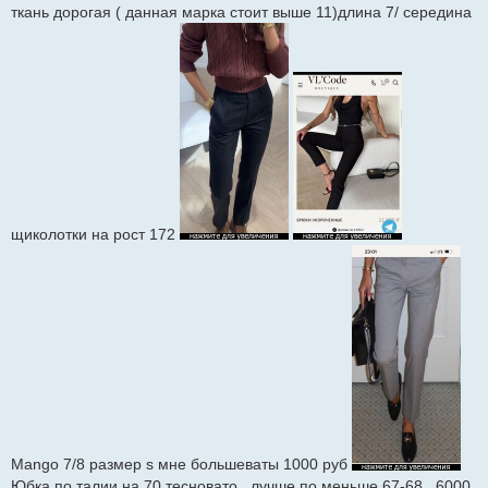
ткань дорогая ( данная марка стоит выше 11)длина 7/ середина
щиколотки на рост 172
Mango 7/8 размер s мне большеваты 1000 руб
Юбка по талии на 70 тесновато , лучше по меньше 67-68 , 6000