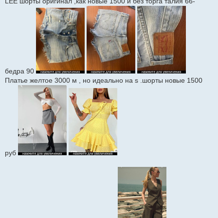
LEE шорты оригинал ,как новые 1500 и без торга талия 66-
бедра 90
Платье желтое 3000 м , но идеально на s .шорты новые 1500
руб