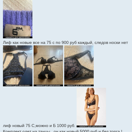
Лиф как новые все на 75 с по 900 руб каждый, следов носки нет
лиф новый 75 С,можно и Б 1000 руб.
Комплект одет на танцы , он как новый 5000 руб и без торга !