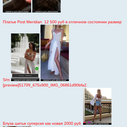
Платье Post Meridian. 12 500 руб в отличном состоянии размер
S/m
[preview]51709_675x900_IMG_06861d90bfa2.
Блуза шитье суперскя как новая 2000 руб.