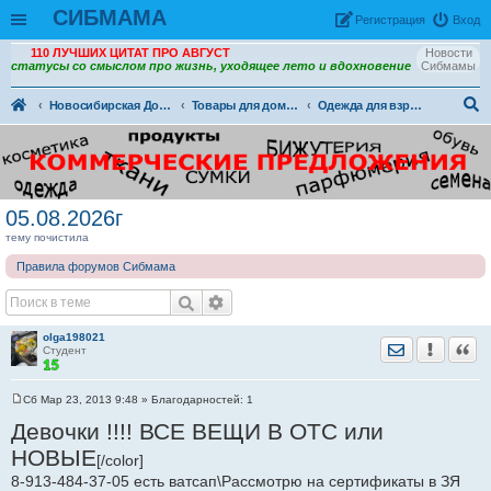
СИБМАМА
Рeгиcтpaция
Вход
110 ЛУЧШИХ ЦИТАТ ПРО АВГУСТ
Новости
статусы со смыслом про жизнь, уходящее лето и вдохновение
Сибмамы
Новосибирская Доска объявлений
Товары для дома и семьи. (ДО)
Одежда для взрослых (ДО)
ои
ск
05.08.2026г
тему почистила
Правила форумов Сибмама
olga198021
Отправить лич
Уведомить
Цита
Студент
Сб Мар 23, 2013 9:48
» Благодарностей:
1
С
о
Девочки !!!! ВСЕ ВЕЩИ В ОТС или
о
б
НОВЫЕ
[/color]
щ
е
8-913-484-37-05 есть ватсап\Рассмотрю на сертификаты в ЗЯ
н