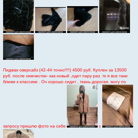
Пиджак оверсайз (42-44 точно!!!!) 4500 руб. Куплен за 13500
руб. после химчистки- как новый ,одет пару раз. тк я все таки
ближе к классике . Оч хорошо сидит , ткань дорогая, могу по
запросу пришлю фото на себе
с