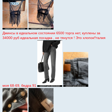
Джинсы в идеальном состоянии 6500 торга нет, куплены за
34000 руб идеальная посадка , не тянутся ! Это хлопок!!талия
моя 68-69, бедра 91