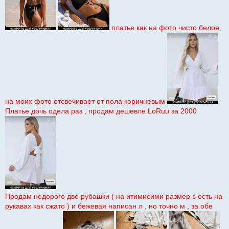
платье как на фото чисто белое,
на моих фото отсвечивает от пола коричневым
Платье дочь одела раз , продам дешевле LoRuu за 2000
Продам недорого две рубашки ( на итимисими размер s есть на
рукавах как сжато ) и бежевая написан л , но точно м , за обе