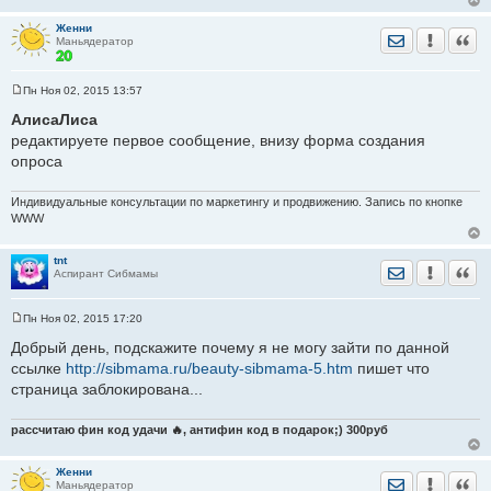
Женни
Отправить лич
Уведомить
Цита
Маньядератор
Пн Ноя 02, 2015 13:57
С
о
АлисаЛиса
о
редактируете первое сообщение, внизу форма создания
б
щ
опроса
е
н
и
Индивидуальные консультации по маркетингу и продвижению. Запись по кнопке
е
WWW
tnt
Отправить лич
Уведомить
Цита
Аспирант Сибмамы
Пн Ноя 02, 2015 17:20
С
о
Добрый день, подскажите почему я не могу зайти по данной
о
ссылке
http://sibmama.ru/beauty-sibmama-5.htm
пишет что
б
щ
страница заблокирована...
е
н
и
рассчитаю фин код удачи 🔥, антифин код в подарок;) 300руб
е
Женни
Отправить лич
Уведомить
Цита
Маньядератор