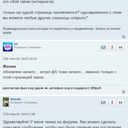
Добрый день, подскажите почему я не могу зайти по
это сбой связи (интернета)
данной ссылке
http://sibmama.ru/beauty-sibmama-5.htm
пишет что страница заблокирована...
только на одной странице проявляется? одновременно с этим
вы можете любые другие страницы открыть?
а можете скриншот сделать?
Индивидуальные консультации по маркетингу и продвижению. Запись по кнопке
WWW
tnt
Отправить лич
Уведомить
Цита
Аспирант Сибмамы
Вт Ноя 03, 2015 13:15
С
о
Женни
о
обновляю ничего... котрл ф5 тоже ничего... именно только с
б
щ
этой страницей такое...
е
н
и
рассчитаю фин код удачи 🔥, антифин код в подарок;) 300руб
е
Ananda
Отправить лич
Уведомить
Цита
Аспирант Сибмамы
Пт Ноя 06, 2015 1:08
С
о
Здравствуйте! У меня темка на форуме. Как можно сделать
о
одно мое сообщение, чтобы оно было первым или последним
б