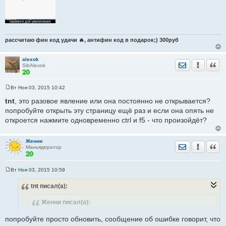
рассчитаю фин код удачи 🔥, антифин код в подарок;) 300руб
alexok
Отправить лич
Уведомить
Цита
SibAlexok
Вт Ноя 03, 2015 10:42
С
о
tnt
, это разовое явление или она постоянно не открывается?
о
попробуйте открыть эту страницу ещё раз и если она опять не
б
щ
откроется нажмите одновременно ctrl и f5 - что произойдёт?
е
н
и
е
Женни
Отправить лич
Уведомить
Цита
Маньядератор
Вт Ноя 03, 2015 10:59
С
о
tnt
писал(а):
о
б
щ
Женни
писал(а):
е
н
и
tnt
писал(а):
попробуйте просто обновить, сообщение об ошибке говорит, что
е