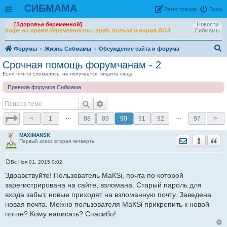
СИБМАМА
Рeгиcтpaция
Вход
[Здоровье беременной]
Новости
Кофе во время беременности: вред, польза и норма ВОЗ
Сибмамы
Форумы
Жизнь Сибмамы
Обсуждение сайта и форума
ои
Срочная помощь форумчанам - 2
ск
Если что-то сломалось, не получается, пишите сюда
Правила форумов Сибмама
…
…
<
1
88
89
90
91
92
97
>
MAXIMANSK
Отправить лич
Уведомить
Цита
Первый класс вторая четверть
Вс Ноя 01, 2015 0:02
С
о
Здравствуйте! Пользователь МаКSi, почта по которой
о
зарегистрирована на сайте, взломана. Старый пароль для
б
щ
входа забыт, новые приходят на взломанную почту. Заведена
е
новая почта. Можно пользователя МаКSi прикрепить к новой
н
и
почте? Кому написать? Спасибо!
е