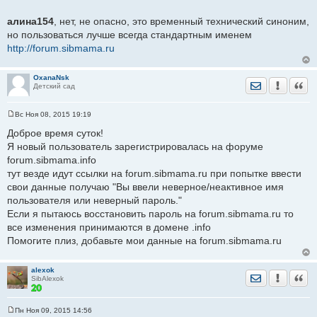
б
щ
алина154
, нет, не опасно, это временный технический синоним,
е
но пользоваться лучше всегда стандартным именем
н
и
http://forum.sibmama.ru
е
OxanaNsk
Отправить лич
Уведомить
Цита
Детский сад
Вс Ноя 08, 2015 19:19
С
о
Доброе время суток!
о
Я новый пользователь зарегистрировалась на форуме
б
щ
forum.sibmama.info
е
тут везде идут ссылки на forum.sibmama.ru при попытке ввести
н
и
свои данные получаю "Вы ввели неверное/неактивное имя
е
пользователя или неверный пароль."
Если я пытаюсь восстановить пароль на forum.sibmama.ru то
все изменения принимаются в домене .info
Помогите плиз, добавьте мои данные на forum.sibmama.ru
alexok
Отправить лич
Уведомить
Цита
SibAlexok
Пн Ноя 09, 2015 14:56
С