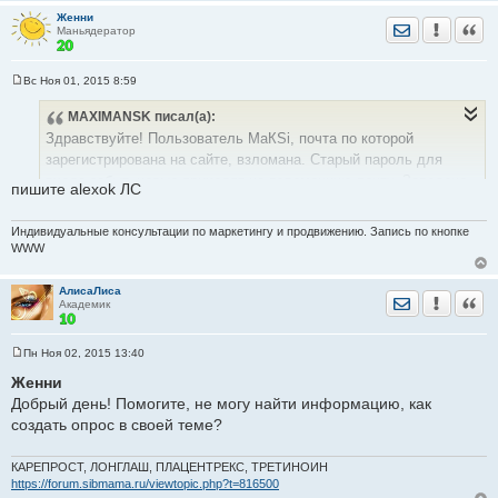
Женни
Отправить лич
Уведомить
Цита
Маньядератор
Вс Ноя 01, 2015 8:59
С
о
MAXIMANSK
писал(а):
о
б
Здравствуйте! Пользователь МаКSi, почта по которой
щ
е
зарегистрирована на сайте, взломана. Старый пароль для
н
входа забыт, новые приходят на взломанную почту. Заведена
и
пишите alexok ЛС
е
новая почта. Можно пользователя МаКSi прикрепить к новой
почте? Кому написать? Спасибо!
Индивидуальные консультации по маркетингу и продвижению. Запись по кнопке
WWW
АлисаЛиса
Отправить лич
Уведомить
Цита
Академик
Пн Ноя 02, 2015 13:40
С
о
Женни
о
Добрый день! Помогите, не могу найти информацию, как
б
щ
создать опрос в своей теме?
е
н
и
КАРЕПРОСТ, ЛОНГЛАШ, ПЛАЦЕНТРЕКС, ТРЕТИНОИН
е
https://forum.sibmama.ru/viewtopic.php?t=816500