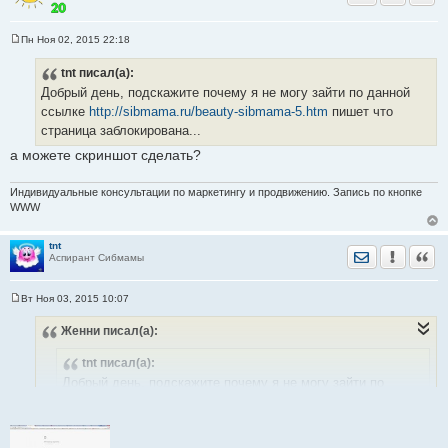
Пн Ноя 02, 2015 22:18
С
о
tnt
писал(а):
о
б
Добрый день, подскажите почему я не могу зайти по данной
щ
е
ссылке
http://sibmama.ru/beauty-sibmama-5.htm
пишет что
н
страница заблокирована...
и
е
а можете скриншот сделать?
Индивидуальные консультации по маркетингу и продвижению. Запись по кнопке
WWW
tnt
Отправить лич
Уведомить
Цита
Аспирант Сибмамы
Вт Ноя 03, 2015 10:07
С
о
Женни
писал(а):
о
б
щ
tnt
писал(а):
е
н
Добрый день, подскажите почему я не могу зайти по
и
данной ссылке
http://sibmama.ru/beauty-sibmama-5.htm
е
пишет что страница заблокирована...
а можете скриншот сделать?