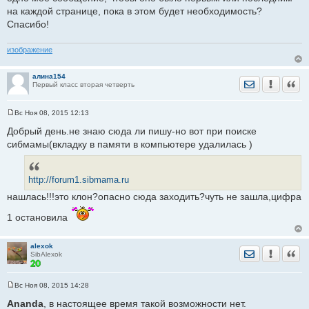
щ
на каждой странице, пока в этом будет необходимость?
е
Спасибо!
н
и
е
изображение
алина154
Отправить лич
Уведомить
Цита
Первый класс вторая четверть
Вс Ноя 08, 2015 12:13
С
о
Добрый день.не знаю сюда ли пишу-но вот при поиске
о
сибмамы(вкладку в памяти в компьютере удалилась )
б
щ
е
н
и
http://forum1.sibmama.ru
е
нашлась!!!это клон?опасно сюда заходить?чуть не зашла,цифра
1 остановила
alexok
Отправить лич
Уведомить
Цита
SibAlexok
Вс Ноя 08, 2015 14:28
С
о
Ananda
, в настоящее время такой возможности нет.
о