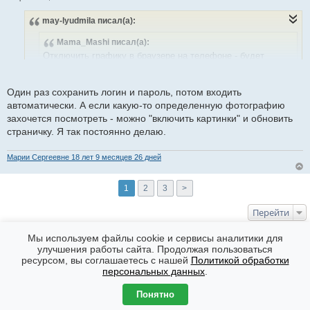
С
о
may-lyudmila
писал(а):
о
б
щ
Mama_Mashi
писал(а):
е
н
Отключить графику в браузере на телефоне - будет
и
мобильная версия.
е
Один раз сохранить логин и пароль, потом входить
Ну все изображения не хотелось бы отключать. А вот пока
автоматически. А если какую-то определенную фотографию
через телефон пытаешься залогиниться, раза два-три
захочется посмотреть - можно "включить картинки" и обновить
случайно тыкаешь в рекламные баннеры. Было бы круто, если
страничку. Я так постоянно делаю.
хотя бы через мобильник была возможность не наслаждаться
многочисленной рекламой. Готова за это платить
Марии Сергеевне 18 лет 9 месяцев 26 дней
символическую плату.
1
2
3
>
Перейти
КТО СЕЙЧАС НА ФОРУМЕ
Мы используем файлы cookie и сервисы аналитики для
улучшения работы сайта. Продолжая пользоваться
Сейчас эту тему просматривают: Нет
ресурсом, вы соглашаетесь с нашей
Политикой обработки
Форумы
Часовой пояс: GMT + 7
персональных данных
.
Создано на основе
phpBB
® Forum Software © phpBB Limited
Понятно