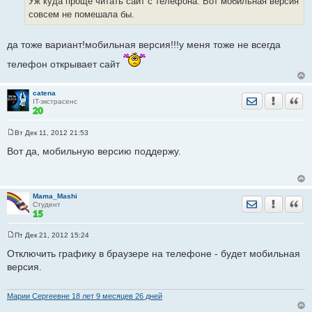
Уж куда проще читать сайт с телефона. Вот мобильная версия
щ
е
совсем не помешала бы.
н
и
е
да тоже вариант!мобильная версия!!!у меня тоже не всегда
телефон открывает сайт
catena
Отправить лич
Уведомить
Цита
IT-экстрасенс
Вт Дек 11, 2012 21:53
С
о
Вот да, мобильную версию поддержу.
о
б
щ
е
н
Mama_Mashi
и
Отправить лич
Уведомить
Цита
Студент
е
Пт Дек 21, 2012 15:24
С
о
Отключить графику в браузере на телефоне - будет мобильная
о
версия.
б
щ
е
н
Марии Сергеевне 18 лет 9 месяцев 26 дней
и
е