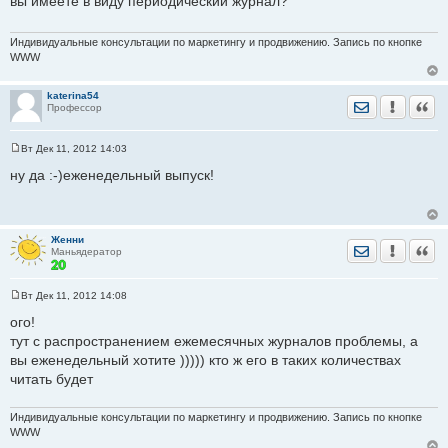
вы имеете в виду периодический журнал?
б
щ
е
н
Индивидуальные консультации по маркетингу и продвижению. Запись по кнопке
и
WWW
е
katerina54
Отправить лич
Уведомить
Цита
Профессор
Вт Дек 11, 2012 14:03
С
о
ну да :-)еженедельный выпуск!
о
б
щ
е
н
Женни
и
Отправить лич
Уведомить
Цита
Маньядератор
е
Вт Дек 11, 2012 14:08
С
о
ого!
о
тут с распространением ежемесячных журналов проблемы, а
б
щ
вы еженедельный хотите ))))) кто ж его в таких количествах
е
читать будет
н
и
е
Индивидуальные консультации по маркетингу и продвижению. Запись по кнопке
WWW