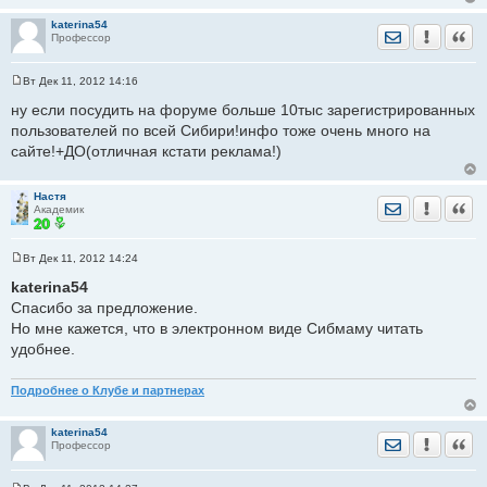
katerina54
Отправить лич
Уведомить
Цита
Профессор
Вт Дек 11, 2012 14:16
С
о
ну если посудить на форуме больше 10тыс зарегистрированных
о
пользователей по всей Сибири!инфо тоже очень много на
б
щ
сайте!+ДО(отличная кстати реклама!)
е
н
и
е
Настя
Отправить лич
Уведомить
Цита
Академик
Вт Дек 11, 2012 14:24
С
о
katerina54
о
Спасибо за предложение.
б
щ
Но мне кажется, что в электронном виде Сибмаму читать
е
удобнее.
н
и
е
Подробнее о Клубе и партнерах
katerina54
Отправить лич
Уведомить
Цита
Профессор