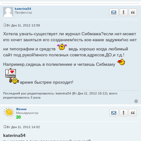
katerina54
Отправить лич
Уведомить
Цита
Профессор
Вт Дек 11, 2012 13:58
С
о
Хотела узнать-существует ли журнал Сибмама?если нет-может
о
кто хочет заняться его созданием!есть кое-какие задумки!но нет
б
щ
е
ни типографии и средств
ведь хорошо когда любимый
н
сайт под рукой!много полезных советов,адресов,ДО,и т.д.!
и
е
Например,сидишь в поликлинике и читаешь Сибмаму
время быстрее проходит!
Последний раз редактировалось: katerina54 (Вт Дек 11, 2012 16:12), всего
редактировалось 3 раза
Женни
Отправить лич
Уведомить
Цита
Маньядератор
Вт Дек 11, 2012 14:02
С
о
katerina54
о