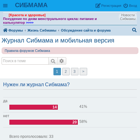
СИБМАМА
Рeгиcтpaция
Вход
[Красота и здоровье]
Новости
Похудение по дням менструального цикла: питание и
Сибмамы
калькулятор
>>>>
Форумы
Жизнь Сибмамы
Обсуждение сайта и форума
ои
Журнал Сибмама и мобильная версия
ск
Правила форумов Сибмама
1
2
3
>
Нужен ли журнал Сибмама?
да
41%
14
нет
58%
20
Всего проголосовало:
33