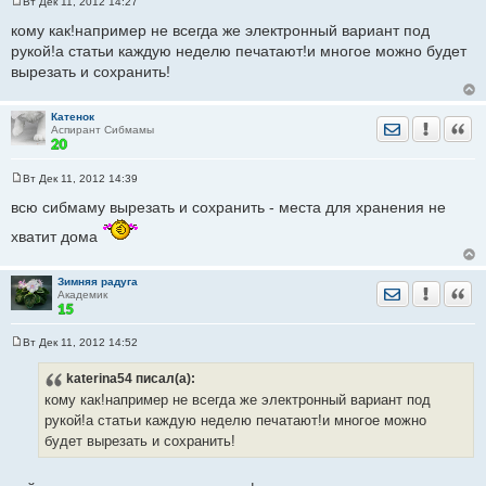
Вт Дек 11, 2012 14:27
С
о
кому как!например не всегда же электронный вариант под
о
рукой!а статьи каждую неделю печатают!и многое можно будет
б
щ
вырезать и сохранить!
е
н
и
е
Катенок
Отправить лич
Уведомить
Цита
Аспирант Сибмамы
Вт Дек 11, 2012 14:39
С
о
всю сибмаму вырезать и сохранить - места для хранения не
о
б
хватит дома
щ
е
н
и
Зимняя радуга
Отправить лич
Уведомить
Цита
е
Академик
Вт Дек 11, 2012 14:52
С
о
katerina54
писал(а):
о
б
кому как!например не всегда же электронный вариант под
щ
е
рукой!а статьи каждую неделю печатают!и многое можно
н
будет вырезать и сохранить!
и
е