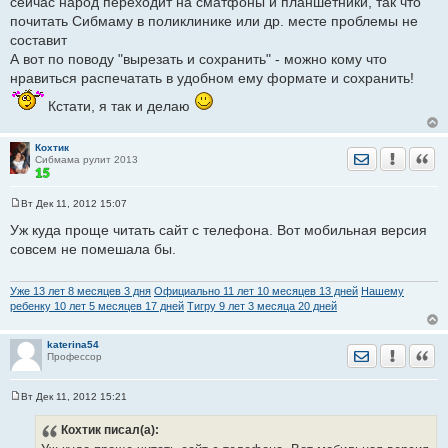
сейчас народ переходит на сматфоны и планшетники, так что
почитать Сибмаму в поликлинике или др. месте проблемы не
составит
А вот по поводу "вырезать и сохранить" - можно кому что
нравиться распечатать в удобном ему формате и сохранить!
Кстати, я так и делаю
Кохтик
Отправить лич
Уведомить
Цита
Сибмама рулит 2013
Вт Дек 11, 2012 15:07
С
о
Уж куда проще читать сайт с телефона. Вот мобильная версия
о
совсем не помешала бы.
б
щ
е
н
Уже 13 лет 8 месяцев 3 дня
Официально 11 лет 10 месяцев 13 дней
Нашему
и
ребенку 10 лет 5 месяцев 17 дней
Тигру 9 лет 3 месяца 20 дней
е
katerina54
Отправить лич
Уведомить
Цита
Профессор
Вт Дек 11, 2012 15:21
С
о
Кохтик
писал(а):
о
б