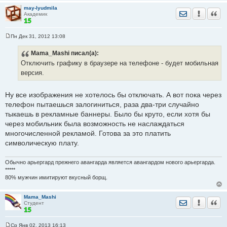
may-lyudmila
Отправить лич
Уведомить
Цита
Академик
Пн Дек 31, 2012 13:08
С
о
Mama_Mashi
писал(а):
о
б
Отключить графику в браузере на телефоне - будет мобильная
щ
е
версия.
н
и
е
Ну все изображения не хотелось бы отключать. А вот пока через
телефон пытаешься залогиниться, раза два-три случайно
тыкаешь в рекламные баннеры. Было бы круто, если хотя бы
через мобильник была возможность не наслаждаться
многочисленной рекламой. Готова за это платить
символическую плату.
Обычно арьергард прежнего авангарда является авангардом нового арьергарда.
*****
80% мужчин имитируют вкусный борщ.
Mama_Mashi
Отправить лич
Уведомить
Цита
Студент
Ср Янв 02, 2013 16:13