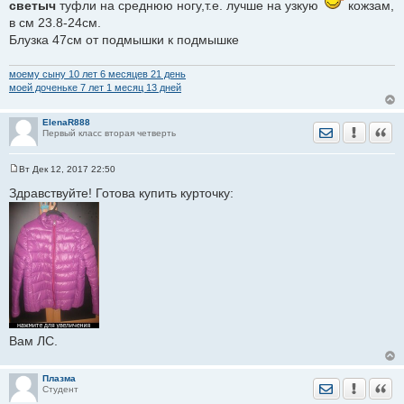
о
светыч
туфли на среднюю ногу,т.е. лучше на узкую
кожзам,
б
в см 23.8-24см.
щ
е
Блузка 47см от подмышки к подмышке
н
и
е
моему сыну 10 лет 6 месяцев 21 день
моей доченьке 7 лет 1 месяц 13 дней
ElenaR888
Отправить лич
Уведомить
Цита
Первый класс вторая четверть
Вт Дек 12, 2017 22:50
С
о
Здравствуйте! Готова купить курточку:
о
б
щ
е
н
и
е
Вам ЛС.
Плазма
Отправить лич
Уведомить
Цита
Студент