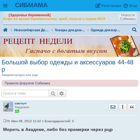
СИБМАМА
Рeгиcтpaция
Вход
[Здоровье беременной]
Новости
Кофе во время беременности: вред, польза и норма ВОЗ
Сибмамы
Новосибирская Доска объявлений
Товары для дома и семьи. (ДО)
Одежда для взрослых (ДО)
ои
ск
Большой выбор одежды и аксессуаров 44-48
р
Академгородок или рцр.
Правила форумов Сибмама
светыч
Отправить лич
Уведомить
Цита
Академик
Пт Июн 08, 2012 11:42
» Благодарностей:
3
С
о
Мерить в Академе, либо без примерки через рцр
о
б
щ