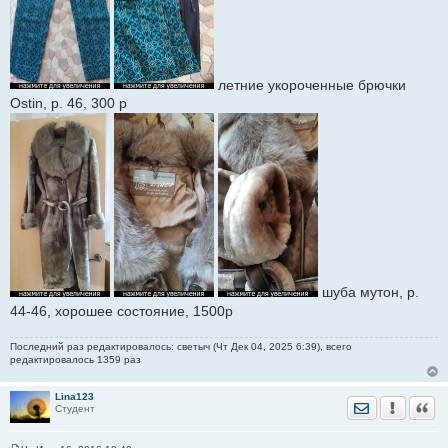
летние укороченные брючки
Ostin, р. 46, 300 р
шуба мутон, р.
44-46, хорошее состояние, 1500р
Последний раз редактировалось: светыч (Чт Дек 04, 2025 6:39), всего
редактировалось 1359 раз
Lina123
Отправить лич
Уведомить
Цита
Студент