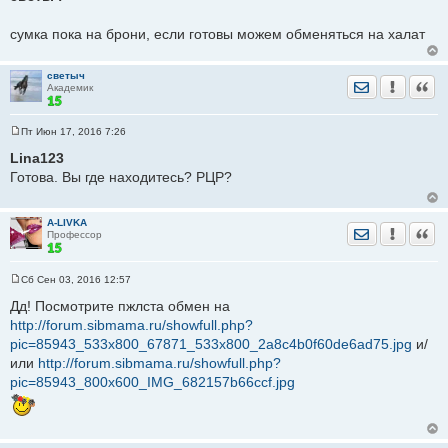
о
б
щ
сумка пока на брони, если готовы можем обменяться на халат
е
н
и
е
светыч
Отправить лич
Уведомить
Цита
Академик
Пт Июн 17, 2016 7:26
С
о
Lina123
о
Готова. Вы где находитесь? РЦР?
б
щ
е
н
A-LIVKA
и
Отправить лич
Уведомить
Цита
Профессор
е
Сб Сен 03, 2016 12:57
С
о
Дд! Посмотрите пжлста обмен на
о
http://forum.sibmama.ru/showfull.php?
б
щ
pic=85943_533x800_67871_533x800_2a8c4b0f60de6ad75.jpg
и/
е
или
н
http://forum.sibmama.ru/showfull.php?
и
pic=85943_800x600_IMG_682157b66ccf.jpg
е