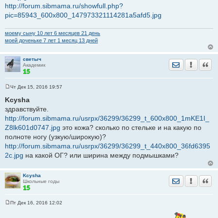
http://forum.sibmama.ru/showfull.php?
pic=85943_600x800_147973321114281a5afd5.jpg
моему сыну 10 лет 6 месяцев 21 день
моей доченьке 7 лет 1 месяц 13 дней
светыч
Отправить лич
Уведомить
Цита
Академик
Чт Дек 15, 2016 19:57
С
о
Kcysha
о
здравствуйте.
б
щ
http://forum.sibmama.ru/usrpx/36299/36299_t_600x800_1mKE1I_
е
Z8lk601d0747.jpg
н
это кожа? сколько по стельке и на какую по
и
полноте ногу (узкую/широкую)?
е
http://forum.sibmama.ru/usrpx/36299/36299_t_440x800_36fd6395
2c.jpg
на какой ОГ? или ширина между подмышками?
Kcysha
Отправить лич
Уведомить
Цита
Школьные годы
Пт Дек 16, 2016 12:02
С
о