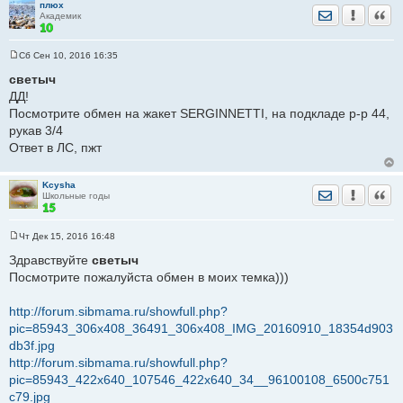
плюх
Отправить лич
Уведомить
Цита
Академик
Сб Сен 10, 2016 16:35
С
о
светыч
о
ДД!
б
щ
Посмотрите обмен на жакет SERGINNETTI, на подкладе р-р 44,
е
рукав 3/4
н
и
Ответ в ЛС, пжт
е
Kcysha
Отправить лич
Уведомить
Цита
Школьные годы
Чт Дек 15, 2016 16:48
С
о
Здравствуйте
светыч
о
Посмотрите пожалуйста обмен в моих темка)))
б
щ
е
http://forum.sibmama.ru/showfull.php?
н
и
pic=85943_306x408_36491_306x408_IMG_20160910_18354d903
е
db3f.jpg
http://forum.sibmama.ru/showfull.php?
pic=85943_422x640_107546_422x640_34__96100108_6500c751
c79.jpg