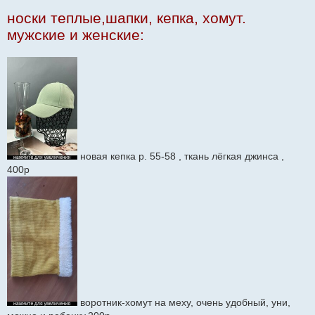
е
носки теплые,шапки, кепка, хомут.
н
и
мужские и женские:
е
новая кепка р. 55-58 , ткань лёгкая джинса ,
400р
воротник-хомут на меху, очень удобный, уни,