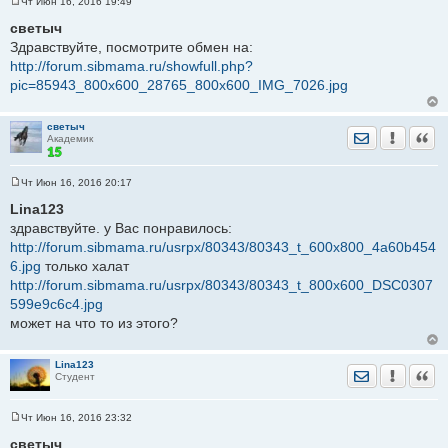
Чт Июн 16, 2016 19:49
С
о
светыч
о
Здравствуйте, посмотрите обмен на:
б
щ
http://forum.sibmama.ru/showfull.php?
е
pic=85943_800x600_28765_800x600_IMG_7026.jpg
н
и
е
светыч
Отправить лич
Уведомить
Цита
Академик
Чт Июн 16, 2016 20:17
С
о
Lina123
о
здравствуйте. у Вас понравилось:
б
щ
http://forum.sibmama.ru/usrpx/80343/80343_t_600x800_4a60b454
е
6.jpg
н
только халат
и
http://forum.sibmama.ru/usrpx/80343/80343_t_800x600_DSC0307
е
599e9c6c4.jpg
может на что то из этого?
Lina123
Отправить лич
Уведомить
Цита
Студент
Чт Июн 16, 2016 23:32
С
о
светыч