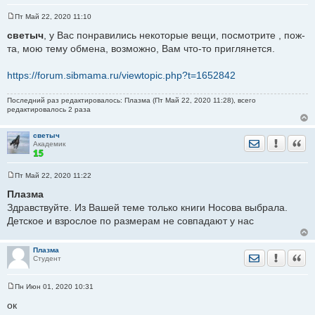
Пт Май 22, 2020 11:10
С
о
светыч
, у Вас понравились некоторые вещи, посмотрите , пож-
о
та, мою тему обмена, возможно, Вам что-то приглянется.
б
щ
е
https://forum.sibmama.ru/viewtopic.php?t=1652842
н
и
е
Последний раз редактировалось: Плазма (Пт Май 22, 2020 11:28), всего
редактировалось 2 раза
светыч
Отправить лич
Уведомить
Цита
Академик
Пт Май 22, 2020 11:22
С
о
Плазма
о
Здравствуйте. Из Вашей теме только книги Носова выбрала.
б
щ
Детское и взрослое по размерам не совпадают у нас
е
н
и
е
Плазма
Отправить лич
Уведомить
Цита
Студент
Пн Июн 01, 2020 10:31
С
о
ок
о