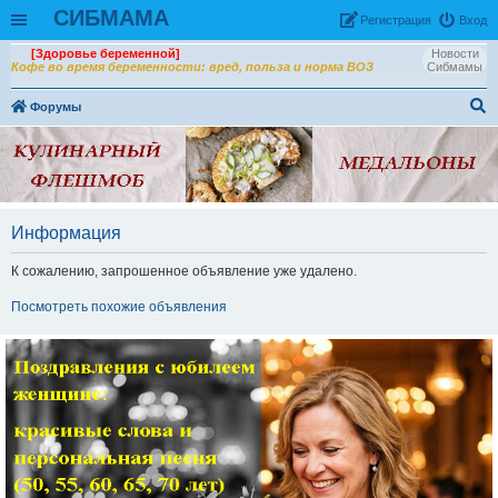
СИБМАМА
Рeгиcтpaция
Вход
[Здоровье беременной]
Новости
Кофе во время беременности: вред, польза и норма ВОЗ
Сибмамы
Форумы
ои
ск
Информация
К сожалению, запрошенное объявление уже удалено.
Посмотреть похожие объявления