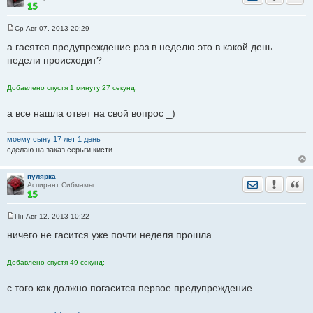
Ср Авг 07, 2013 20:29
С
о
а гасятся предупреждение раз в неделю это в какой день
о
недели происходит?
б
щ
е
н
Добавлено спустя 1 минуту 27 секунд:
и
е
а все нашла ответ на свой вопрос _)
моему сыну 17 лет 1 день
сделаю на заказ серьги кисти
пулярка
Отправить лич
Уведомить
Цита
Аспирант Сибмамы
Пн Авг 12, 2013 10:22
С
о
ничего не гасится уже почти неделя прошла
о
б
щ
Добавлено спустя 49 секунд:
е
н
и
с того как должно погасится первое предупреждение
е