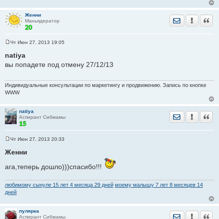
Женни
Отправить лич
Уведомить
Цита
Маньядератор
Чт Июн 27, 2013 19:05
С
о
natiya
о
вы попадете под отмену 27/12/13
б
щ
е
н
Индивидуальные консультации по маркетингу и продвижению. Запись по кнопке
и
WWW
е
natiya
Отправить лич
Уведомить
Цита
Аспирант Сибмамы
Чт Июн 27, 2013 20:33
С
о
Женни
о
б
ага,теперь дошло)))спасибо!!!
щ
е
н
и
любимому сынуле 15 лет 4 месяца 29 дней
моему малышу 7 лет 8 месяцев 14
е
дней
пулярка
Отправить лич
Уведомить
Цита
Аспирант Сибмамы