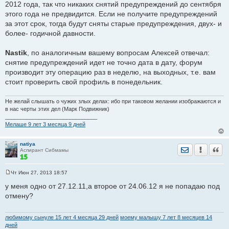
2012 года, так что никаких снятий предупреждений до сентября
е
этого года не предвидится. Если не получите предупреждений
за этот срок, тогда будут сняты старые предупреждения, двух- и
более- годичной давности.
Nastik
, по аналогичным вашему вопросам Алексей отвечал:
снятие предупреждений идет не точно дата в дату, форум
производит эту операцию раз в неделю, на выходных, т.е. вам
стоит проверить свой профиль в понедельник.
Не желай слышать о чужих злых делах: ибо при таковом желании изображаются и
в нас черты этих дел (Марк Подвижник)
______________________________
Мелаше 9 лет 3 месяца 9 дней
natiya
Отправить лич
Уведомить
Цита
Аспирант Сибмамы
Чт Июн 27, 2013 18:57
С
о
у меня одно от 27.12.11,а второе от 24.06.12 я не попадаю под
о
отмену?
б
щ
е
н
любимому сынуле 15 лет 4 месяца 29 дней
моему малышу 7 лет 8 месяцев 14
и
дней
е