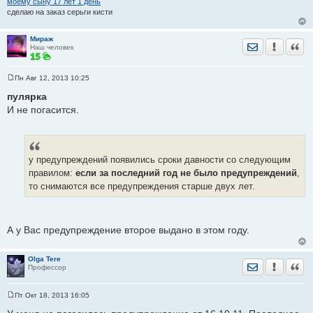
моему сыну 17 лет 1 день
сделаю на заказ серьги кисти
Мираж
Отправить лич
Уведомить
Цита
Наш человек
Пн Авг 12, 2013 10:25
С
о
пулярка
о
И не погасится.
б
щ
е
н
и
е
у предупреждений появились сроки давности со следующим
правилом:
если за последний год не было предупреждений
,
то снимаются все предупреждения старше двух лет.
А у Вас предупреждение второе выдано в этом году.
Olga Tere
Отправить лич
Уведомить
Цита
Профессор
Пт Окт 18, 2013 16:05
С
о