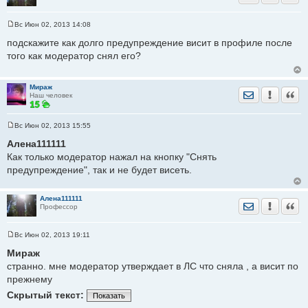
Вс Июн 02, 2013 14:08
С
о
подскажите как долго предупреждение висит в профиле после
о
того как модератор снял его?
б
щ
е
н
Мираж
и
Отправить лич
Уведомить
Цита
Наш человек
е
Вс Июн 02, 2013 15:55
С
о
Алена111111
о
Как только модератор нажал на кнопку "Снять
б
щ
предупреждение", так и не будет висеть.
е
н
и
е
Алена111111
Отправить лич
Уведомить
Цита
Профессор
Вс Июн 02, 2013 19:11
С
о
Мираж
о
странно. мне модератор утверждает в ЛС что сняла , а висит по
б
щ
прежнему
е
н
Скрытый текст:
Показать
и
е