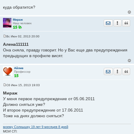
куда обратится?
Мираж
Отправить лич
Уведомить
Цита
Наш человек
Вс Июн 02, 2013 20:00
С
о
Алена111111
о
Она сняла, правду говорит. Но у Вас еще два предупреждения
б
щ
предыдущих в профиле висят.
е
н
и
е
Айлив
Отправить лич
Уведомить
Цита
Профессор
Сб Июн 15, 2013 19:03
С
о
Мираж
о
У меня первое предупреждение от 05.06.2011
б
щ
Должно сняться уже?
е
И второе предупреждение от 17.06.2011
н
и
Тоже на днях должно сняться?
е
моему Солнышку 19 лет 9 месяцев 8 дней
МОИ СП: