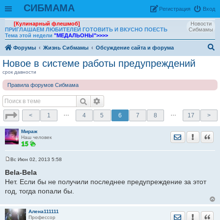
СИБМАМА
Рeгиcтpaция
Вход
[Кулинарный флешмоб]
Новости
ПРИГЛАШАЕМ ЛЮБИТЕЛЕЙ ГОТОВИТЬ И ВКУСНО ПОЕСТЬ
Сибмамы
Тема этой недели
"МЕДАЛЬОНЫ"
>>>>
Форумы
Жизнь Сибмамы
Обсуждение сайта и форума
ои
Новое в системе работы предупреждений
ск
срок давности
Правила форумов Сибмама
…
…
<
1
4
5
6
7
8
17
>
Мираж
Отправить лич
Уведомить
Цита
Наш человек
Вс Июн 02, 2013 5:58
С
о
Bela-Bela
о
Нет. Если бы не получили последнее предупреждение за этот
б
щ
год, тогда попали бы.
е
н
и
е
Алена111111
Отправить лич
Уведомить
Цита
Профессор