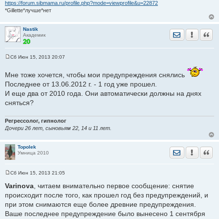
https://forum.sibmama.ru/profile.php?mode=viewprofile&u=22872
*Gillette*лучше*нет
Nastik
Отправить лич
Уведомить
Цита
Академик
Сб Июн 15, 2013 20:07
С
о
о
Мне тоже хочется, чтобы мои предупреждения снялись
б
Последнее от 13.06.2012 г. - 1 год уже прошел.
щ
е
И еще два от 2010 года. Они автоматически должны на днях
н
сняться?
и
е
Регрессолог, гипнолог
Дочери 26 лет, сыновьям 22, 14 и 11 лет.
Topolek
Отправить лич
Уведомить
Цита
Умница 2010
Сб Июн 15, 2013 21:05
С
о
Varinova
, читаем внимательно первое сообщение: снятие
о
происходит после того, как прошел год без предупреждений, и
б
щ
при этом снимаются еще более древние предупреждения.
е
Ваше последнее предупреждение было вынесено 1 сентября
н
и