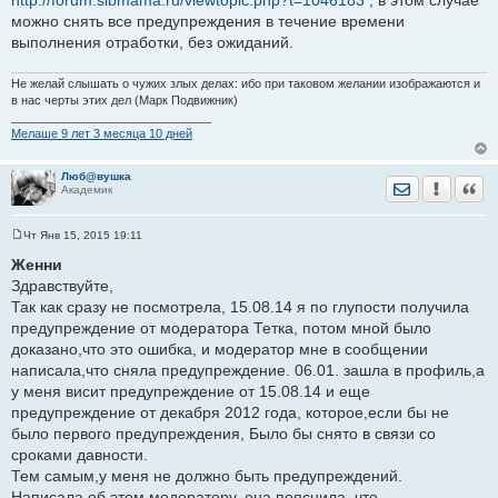
можно снять все предупреждения в течение времени
выполнения отработки, без ожиданий.
Не желай слышать о чужих злых делах: ибо при таковом желании изображаются и
в нас черты этих дел (Марк Подвижник)
______________________________
Мелаше 9 лет 3 месяца 10 дней
Люб@вушка
Отправить лич
Уведомить
Цита
Академик
Чт Янв 15, 2015 19:11
С
о
Женни
о
Здравствуйте,
б
щ
Так как сразу не посмотрела, 15.08.14 я по глупости получила
е
предупреждение от модератора Тетка, потом мной было
н
и
доказано,что это ошибка, и модератор мне в сообщении
е
написала,что сняла предупреждение. 06.01. зашла в профиль,а
у меня висит предупреждение от 15.08.14 и еще
предупреждение от декабря 2012 года, которое,если бы не
было первого предупреждения, Было бы снято в связи со
сроками давности.
Тем самым,у меня не должно быть предупреждений.
Написала об этом модератору, она пояснила, что