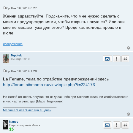
Ср Ноя 19, 2014 0:27
С
о
Женни
здравствуйте. Подскажите, что мне нужно сделать с
о
моими предупреждениями, чтобы открыть новую сп? Или они
б
щ
мне не мешают уже для этого? Вроде как полгода прошло в
е
июле.
н
и
е
изображение
Topolek
Отправить лич
Уведомить
Цита
Умница 2010
Ср Ноя 19, 2014 1:20
С
о
La Femme
, тема по отработке предупреждений здесь
о
http://forum.sibmama.ru/viewtopic.php?t=224173
б
щ
е
н
Не желай слышать о чужих злых делах: ибо при таковом желании изображаются и
и
в нас черты этих дел (Марк Подвижник)
е
______________________________
Мелаше 9 лет 3 месяца 10 дней
Nancy
Отправить лич
Уведомить
Цита
Парфюмерный Изыск