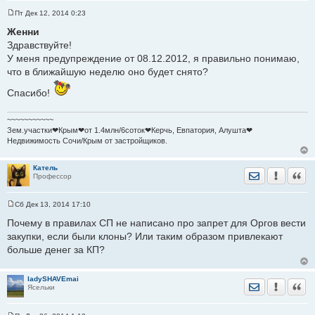
Пт Дек 12, 2014 0:23
С
о
Женни
о
Здравствуйте!
б
щ
У меня предупреждение от 08.12.2012, я правильно понимаю,
е
что в ближайшую неделю оно будет снято?
н
и
е
Спасибо!
~~~~~~~~~~~
Зем.участки❤Крым❤от 1.4млн/6соток❤Керчь, Евпатория, Алушта❤
Недвижимость Сочи/Крым от застройщиков.
Катель
Отправить лич
Уведомить
Цита
Профессор
Сб Дек 13, 2014 17:10
С
о
Почему в правилах СП не написано про запрет для Оргов вести
о
закупки, если были клоны? Или таким образом привлекают
б
щ
больше денег за КП?
е
н
и
е
ladySHAVEmai
Отправить лич
Уведомить
Цита
Ясельки