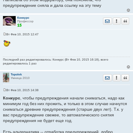
предупреждение сняла и дала ссылку на эту тему
Конкурс
Отправить лич
Уведомить
Цита
Профессор
Вт Фев 10, 2015 12:47
С
о
о
б
щ
е
н
Последний раз редактировалось: Конкурс (Вт Фев 10, 2015 16:18), всего
и
редактировалось 1 раз
е
Topolek
Отправить лич
Уведомить
Цита
Умница 2010
Вт Фев 10, 2015 14:38
С
о
Конкурс
, чтобы предупреждения начали сниматься, надо как
о
минимум год без них прожить, и только в этом случае начнутся
б
щ
сниматься древние предупреждения (старше двух лет). Т.к. у
е
вас предупреждение свежее, то автоматического снятия
н
и
предупреждения не будет еще год.
е
Есть альтернатива -- отработка предупреждений, добро