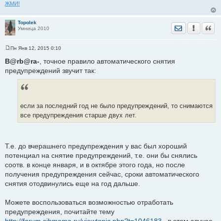
ЖМИ!
е
Topolek
Отправить лич
Уведомить
Цита
Умница 2010
Пн Янв 12, 2015 0:10
С
о
B@rb@ra-
, точное правило автоматического снятия
о
предупреждений звучит так:
б
щ
е
н
и
е
если за последний год не было предупреждений, то снимаются
все предупреждения старше двух лет.
Т.е. до вчерашнего предупреждения у вас был хороший
потенциал на снятие предупреждений, т.е. они бы снялись
соотв. в конце января, и в октябре этого года, но после
получения предупреждения сейчас, сроки автоматического
снятия отодвинулись еще на год дальше.
Можете воспользоваться возможностью отработать
предупреждения, почитайте тему
http://forum.sibmama.ru/viewtopic.php?t=1046183
, в этом случае