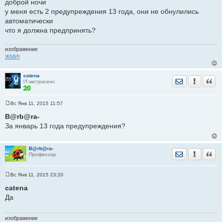
доброй ночи
б
щ
у меня есть 2 предупреждения 13 года, они не обнулились
е
автоматически
н
и
что я должна предпринять?
е
изображение
ЖМИ!
catena
Отправить лич
Уведомить
Цита
IT-экстрасенс
Вс Янв 11, 2015 11:57
С
о
B@rb@ra-
о
За январь 13 года предупреждения?
б
щ
е
н
B@rb@ra-
и
Отправить лич
Уведомить
Цита
Профессор
е
Вс Янв 11, 2015 23:20
С
о
catena
о
Да
б
щ
е
н
изображение
и