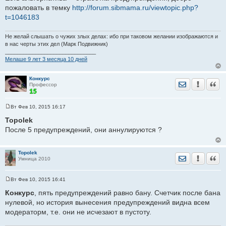
пожаловать в темку
http://forum.sibmama.ru/viewtopic.php?
t=1046183
Не желай слышать о чужих злых делах: ибо при таковом желании изображаются и
в нас черты этих дел (Марк Подвижник)
______________________________
Мелаше 9 лет 3 месяца 10 дней
Конкурс
Отправить лич
Уведомить
Цита
Профессор
Вт Фев 10, 2015 16:17
С
о
Topolek
о
После 5 предупреждений, они аннулируются ?
б
щ
е
н
Topolek
и
Отправить лич
Уведомить
Цита
Умница 2010
е
Вт Фев 10, 2015 16:41
С
о
Конкурс
, пять предупреждений равно бану. Счетчик после бана
о
нулевой, но история вынесения предупреждений видна всем
б
щ
модераторм, т.е. они не исчезают в пустоту.
е
н