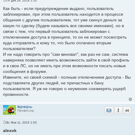
Пт Дек 26, 2014 1:10
С
о
Как быть - если предупреждение выдано, пользователь
о
заблокирован, при этом пользователь находится в процессе
б
щ
общения с другим пользователем, тот уже скинул деньги за
е
какую-то сделку (будем называть все своими именами), но в
н
и
связи с тем, что первый пользователь заблокирован с
е
отключением доступа в принципе, то он не может посмотреть
куда отправлять и кому то, что было оплачено вторым
пользователем?
И не надо говорить про "сам виноват", как раз не сам, система
наверняка позволяет иметь возможность зайти в свой профиль
и в свои ЛС, но не иметь при этом возможности писать новые
сообщения в форуме.
Извините, но своей схемой - полным отключением доступа - Вы
подставляете других людей, не причастных к бану
пользователя. Я уж не говорю о неумении соизмерять ущерб
провинности.
B@rb@ra-
Отправить лич
Уведомить
Цита
Профессор
Вс Янв 11, 2015 1:53
С
о
alexok
о