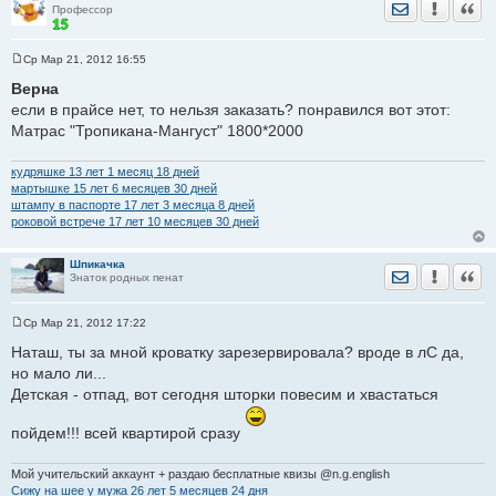
Отправить лич
Уведомить
Цита
Профессор
Ср Мар 21, 2012 16:55
С
о
Верна
о
если в прайсе нет, то нельзя заказать? понравился вот этот:
б
щ
Матрас "Тропикана-Мангуст" 1800*2000
е
н
и
кудряшке 13 лет 1 месяц 18 дней
е
мартышке 15 лет 6 месяцев 30 дней
штампу в паспорте 17 лет 3 месяца 8 дней
роковой встрече 17 лет 10 месяцев 30 дней
Шпикачка
Отправить лич
Уведомить
Цита
Знаток родных пенат
Ср Мар 21, 2012 17:22
С
о
Наташ, ты за мной кроватку зарезервировала? вроде в лС да,
о
но мало ли...
б
щ
Детская - отпад, вот сегодня шторки повесим и хвастаться
е
н
и
пойдем!!! всей квартирой сразу
е
Мой учительский аккаунт + раздаю бесплатные квизы @n.g.english
Сижу на шее у мужа 26 лет 5 месяцев 24 дня