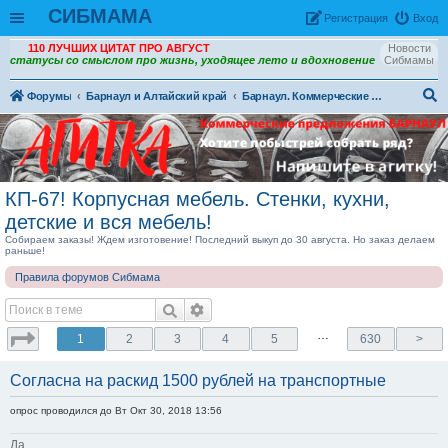
СИБМАМА
Рeгиcтpaция
Вход
110 ЛУЧШИХ ЦИТАТ ПРО АВГУСТ
Новости
статусы со смыслом про жизнь, уходящее лето и вдохновение
Сибмамы
Форумы
Барнаул и Алтайский край
Барнаул. Коммерческие предложения и Зарубежные закупки
ои
ск
КП-67! Корпусная мебель. Стенки, кухни,
детские и вся мебель!
Собираем заказы! Ждем изготовение! Последний выкуп до 30 августа. Но заказ делаем
раньше!
Правила форумов Сибмама
…
1
2
3
4
5
630
>
Согласна на раскид 1500 рублей на транспортные
опрос проводился до Вт Окт 30, 2018 13:56
Да