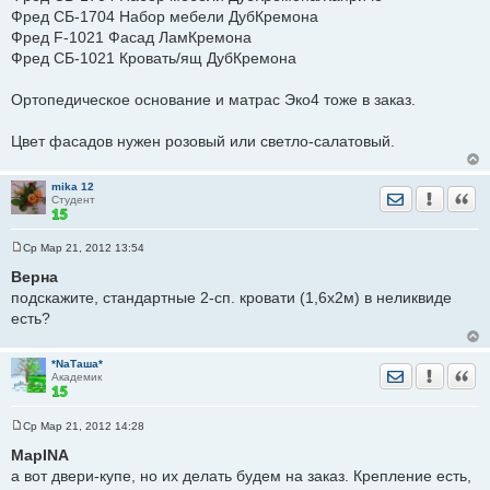
Фред СБ-1704 Набор мебели ДубКремона
Фред F-1021 Фасад ЛамКремона
Фред СБ-1021 Кровать/ящ ДубКремона
Ортопедическое основание и матрас Эко4 тоже в заказ.
Цвет фасадов нужен розовый или светло-салатовый.
mika 12
Отправить лич
Уведомить
Цита
Студент
Ср Мар 21, 2012 13:54
С
о
Верна
о
подскажите, стандартные 2-сп. кровати (1,6х2м) в неликвиде
б
щ
есть?
е
н
и
е
*NaТаша*
Отправить лич
Уведомить
Цита
Академик
Ср Мар 21, 2012 14:28
С
о
МарINA
о
а вот двери-купе, но их делать будем на заказ. Крепление есть,
б
щ