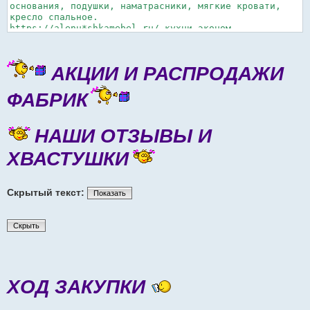
основания, подушки, наматрасники, мягкие кровати,
кресло спальное.
https://alenu*shkamebel.ru/ кухни эконом
https://tarvega.ru
https://altstol.ru/stulya столы и стулья
https://sant*an-grad.ru
АКЦИИ И РАСПРОДАЖИ
ФАБРИК
НАШИ ОТЗЫВЫ И
ХВАСТУШКИ
Скрытый текст:
Показать
Скрыть
ХОД ЗАКУПКИ