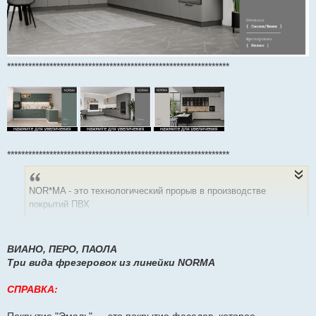
***************************************************************
***************************************************************
NOR*MA - это технологический прорыв в производстве
покрытий ПВХ
Покрытия линейки "NO*RMA" — это покрытия, которые
объединяют в себе гладкость "Эмали" и свойства "ПЭТ", они
ВИАНО, ПЕРО, ПАОЛА
выдерживают все бытовые загрязнители, но что самое
Три вида фрезеровок из линейки NORMA
удивительное - эти фасады можно очистить ацетоном или
растворителем от самых сложных пятен, без изменения
СПРАВКА:
оттенка текстуры!