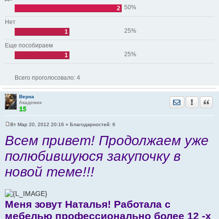
50%
2
Нет
25%
1
Еще пособираем
25%
1
Всего проголосовало:
4
Верна
Отправить лич
Уведомить
Цита
Академик
Вт Мар 20, 2012 20:16
» Благодарностей:
6
С
о
Всем привет! Продолжаем уже
о
б
полюбившуюся закупочку в
щ
е
н
новой теме!!!
и
е
Меня зовут Наталья! Работала с
мебелью профессионально более 12 -х