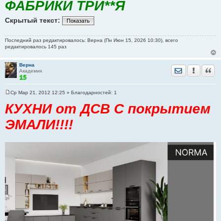
ФАБРИКИ ТРИ**Я
Скрытый текст:
Показать
Последний раз редактировалось: Верна (Пн Июн 15, 2026 10:30), всего
редактировалось 145 раз
Верна
Отправить лич
Уведомить
Цита
Академик
Ср Мар 21, 2012 12:25
» Благодарностей:
1
С
о
КУХНИ от ДСВ С покрытием
о
б
ЭМАЛИ!!!!
щ
е
н
и
е