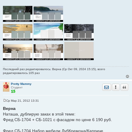
Последний раз редактировалось: Верна (Ср Окт 09, 2024 15:15), всего
редактировалось 105 раз
Pretty Mammy
Отправить лич
Уведомить
Цита
Студент
Ср Мар 21, 2012 13:31
С
о
Верна
о
Наташа, дублирую заках в этой теме:
б
щ
Фред СБ-1704 + СБ-1021 с фасадом по цене 6 190 руб.
е
н
и
Фред СБ-1704 Набор мебели ДубКремона/Каприче
е