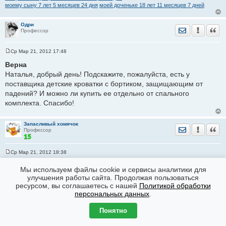
моему сыну 7 лет 5 месяцев 24 дня
моей доченьке 18 лет 11 месяцев 7 дней
Одри
Отправить лич
Уведомить
Цита
Профессор
Ср Мар 21, 2012 17:48
С
о
Верна
о
Наталья, добрый день! Подскажите, пожалуйста, есть у
б
щ
поставщика детские кроватки с бортиком, защищающим от
е
падений? И можно ли купить ее отдельно от спального
н
и
комплекта. Спасибо!
е
Запасливый хомячок
Отправить лич
Уведомить
Цита
Профессор
Ср Мар 21, 2012 18:38
С
о
нашла, это Релакс соло.
Мы используем файлы cookie и сервисы аналитики для
о
б
улучшения работы сайта. Продолжая пользоваться
щ
ресурсом, вы соглашаетесь с нашей
Политикой обработки
е
персональных данных
.
н
кудряшке 13 лет 1 месяц 18 дней
и
мартышке 15 лет 6 месяцев 30 дней
е
Понятно
штампу в паспорте 17 лет 3 месяца 8 дней
роковой встрече 17 лет 10 месяцев 30 дней