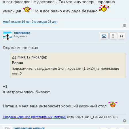
а вот фасадов не досталось. Так что ищу теперь народных
е
н
и
умельцев
Но я всё равно ему рада безумно
е
моей сказке 16 лет 9 месяцев 23 дня
Тропиканка
Отправить лич
Уведомить
Цита
Академик
Ср Мар 21, 2012 16:48
С
о
mika 12
писал(а):
о
б
Верна
щ
е
подскажите, стандартные 2-сп. кровати (1,6х2м) в неликвиде
н
есть?
и
е
+1
а матрасы здесь бывают
Наташа меня еще интересует хороший кухонный стол
Продажа черенков (вегетативных) петуний
сезон 2021. ХИТ_ПАРАД СОРТОВ
Запасливый хомячок