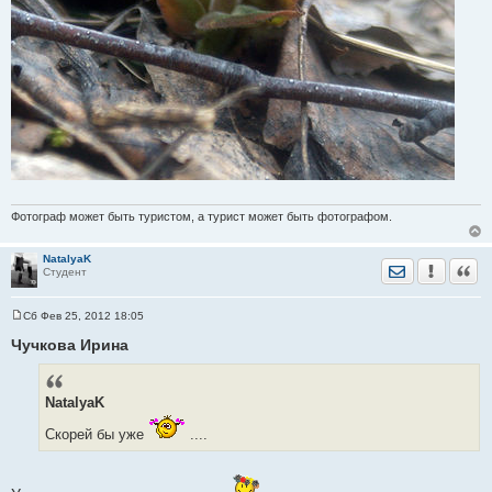
Фотограф может быть туристом, а турист может быть фотографом.
NatalyaK
Отправить лич
Уведомить
Цита
Студент
Сб Фев 25, 2012 18:05
С
о
Чучкова Ирина
о
б
щ
е
NatalyaK
н
и
е
Скорей бы уже
....