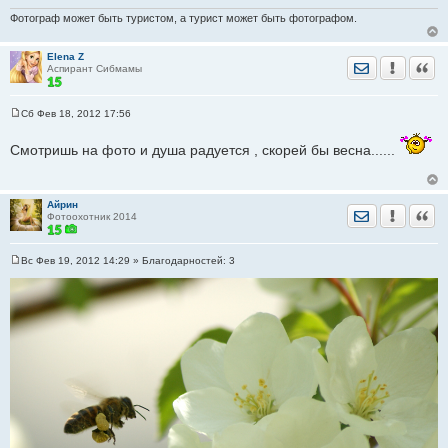
н
и
Фотограф может быть туристом, а турист может быть фотографом.
е
Elena Z
Отправить лич
Уведомить
Цита
Аспирант Сибмамы
Сб Фев 18, 2012 17:56
С
о
о
Смотришь на фото и душа радуется , скорей бы весна......
б
щ
е
н
Айрин
и
Отправить лич
Уведомить
Цита
Фотоохотник 2014
е
Вс Фев 19, 2012 14:29
» Благодарностей:
3
С
о
о
б
щ
е
н
и
е