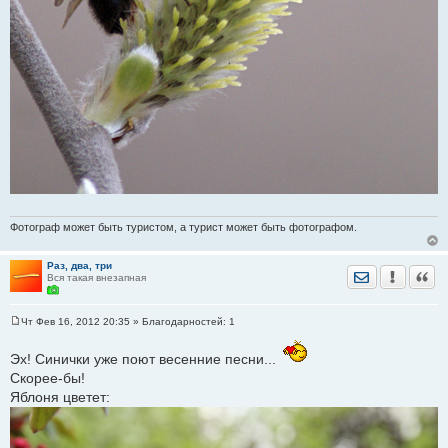
Фотограф может быть туристом, а турист может быть фотографом.
Раз, два, три
Отправить лич
Уведомить
Цита
Вся такая внезапная
Чт Фев 16, 2012 20:35
» Благодарностей:
1
С
о
о
Эх! Синички уже поют весенние песни...
б
Скорее-бы!
щ
е
Яблоня цветет:
н
и
е