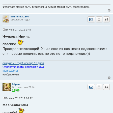
Фотограф может быть туристом, а турист может быть фотографом.
Mashenka1304
Отправить лич
Уведомить
Цита
Школьные годы
Вт Фев 07, 2012 9:47
С
о
Чучкова Ирина
о
б
спасибо
щ
е
Прострел желтеющий. У нас еще их называют подснежниками,
н
они первые появляются, но это не те подснежники))
и
е
сынуле 21 год 3 месяца 12 дней
Обработка фото, коллажи(в ЛС)
Мои работы
изображение
Айрин
Отправить лич
Уведомить
Цита
Фотоохотник 2014
Вт Фев 07, 2012 14:12
С
о
Mashenka1304
о
б
спасибо!
щ