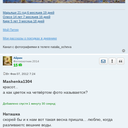
Марьяше 21 год 6 месяцев 19 дней
Олесе 14 лет 7 месяцев 16 дней
Кире 5 лет 3 месяца 18 дней
Мой Питер
Мои рассказы о поездках в дневнике
Канал с фотографиями в телеге natalia_ocheva
Айрин
Отправить лич
Уведомить
Цита
Фотоохотник 2014
Вт Фев 07, 2012 7:24
С
о
Mashenka1304
о
красот...
б
щ
а как цветок на четвёртом фото называется?
е
н
и
Добавлено спустя 1 минуту 30 секунд:
е
Наташка
скорей бы и к нам вот такая весна пришла... люблю, когда
разливаютс вешние воды.