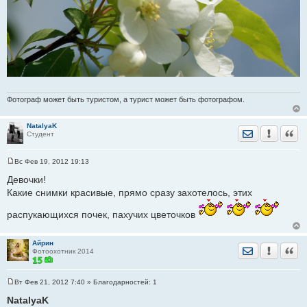
Фотограф может быть туристом, а турист может быть фотографом.
NatalyaK
Отправить лич
Уведомить
Цита
Студент
Вс Фев 19, 2012 19:13
С
о
Девочки!
о
Какие снимки красивые, прямо сразу захотелось, этих
б
щ
е
распукающихся почек, пахучих цветочков
н
и
е
Айрин
Отправить лич
Уведомить
Цита
Фотоохотник 2014
Вт Фев 21, 2012 7:40
» Благодарностей:
1
С
о
NatalyaK
о