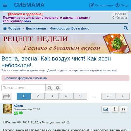
СИБМАМА
Рeгиcтpaция
Вход
[Красота и здоровье]
Новости
Похудение по дням менструального цикла: питание и
Сибмамы
калькулятор
>>>>
Форумы
Дом и семья
Фотофорум. Все о фото
ои
ск
Весна, весна! Как воздух чист! Как ясен
небосклон!
Весна - волшебное время года. Давайте делиться красивыми картинками весны!
Правила форумов Сибмама
…
1
2
3
4
5
78
>
Айрин
Отправить лич
Уведомить
Цита
Фотоохотник 2014
Пн Фев 06, 2012 21:25
» Благодарностей:
2
С
о
Скоро весна! Предлагаю делиться красотой! Красотой весенних