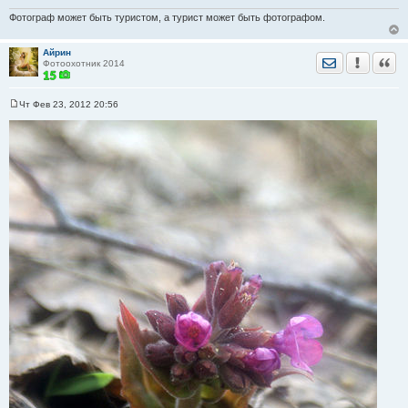
Фотограф может быть туристом, а турист может быть фотографом.
Айрин
Отправить лич
Уведомить
Цита
Фотоохотник 2014
Чт Фев 23, 2012 20:56
С
о
о
б
щ
е
н
и
е