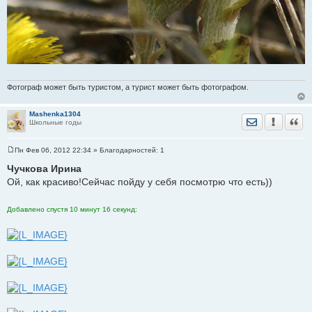
Фотограф может быть туристом, а турист может быть фотографом.
Mashenka1304
Отправить лич
Уведомить
Цита
Школьные годы
Пн Фев 06, 2012 22:34
» Благодарностей:
1
С
о
Чучкова Ирина
о
Ой, как красиво!Сейчас пойду у себя посмотрю что есть))
б
щ
е
н
Добавлено спустя 10 минут 16 секунд:
и
е