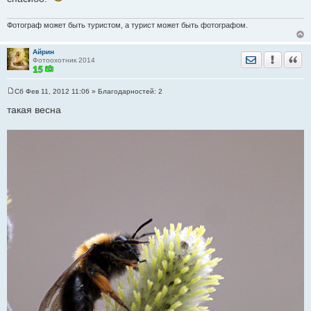
е
н
и
Фотограф может быть туристом, а турист может быть фотографом.
е
Айрин
Отправить лич
Уведомить
Цита
Фотоохотник 2014
Сб Фев 11, 2012 11:06
» Благодарностей:
2
С
о
такая весна
о
б
щ
е
н
и
е