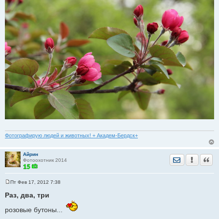
Фотографирую людей и животных! + Академ-Бердск+
Айрин
Отправить лич
Уведомить
Цита
Фотоохотник 2014
Пт Фев 17, 2012 7:38
С
о
Раз, два, три
о
б
розовые бутоны...
щ
е